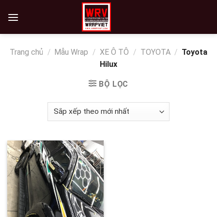
Skip
to
content
Trang chủ
/
Mẫu Wrap
/
XE Ô TÔ
/
TOYOTA
/
Toyota
Hilux
BỘ LỌC