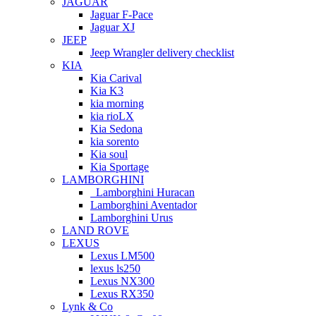
JAGUAR
Jaguar F-Pace
Jaguar XJ
JEEP
Jeep Wrangler delivery checklist
KIA
Kia Carival
Kia K3
kia morning
kia rioLX
Kia Sedona
kia sorento
Kia soul
Kia Sportage
LAMBORGHINI
Lamborghini Huracan
Lamborghini Aventador
Lamborghini Urus
LAND ROVE
LEXUS
Lexus LM500
lexus ls250
Lexus NX300
Lexus RX350
Lynk & Co