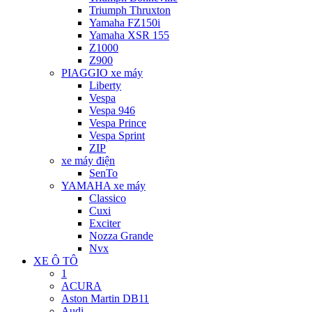
Triumph Thruxton
Yamaha FZ150i
Yamaha XSR 155
Z1000
Z900
PIAGGIO xe máy
Liberty
Vespa
Vespa 946
Vespa Prince
Vespa Sprint
ZIP
xe máy điện
SenTo
YAMAHA xe máy
Classico
Cuxi
Exciter
Nozza Grande
Nvx
XE Ô TÔ
1
ACURA
Aston Martin DB11
Audi