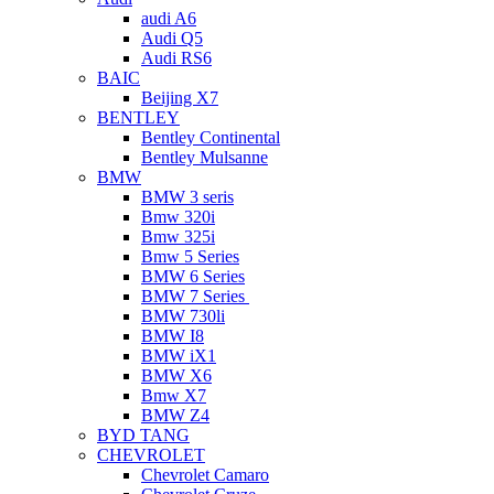
audi A6
Audi Q5
Audi RS6
BAIC
Beijing X7
BENTLEY
Bentley Continental
Bentley Mulsanne
BMW
BMW 3 seris
Bmw 320i
Bmw 325i
Bmw 5 Series
BMW 6 Series
BMW 7 Series
BMW 730li
BMW I8
BMW iX1
BMW X6
Bmw X7
BMW Z4
BYD TANG
CHEVROLET
Chevrolet Camaro