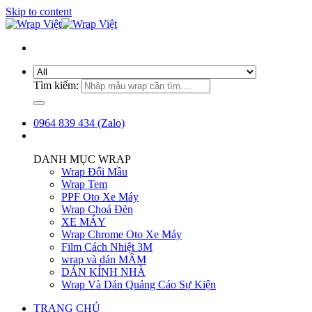
Skip to content
Tìm kiếm:
0964 839 434 (Zalo)
DANH MỤC WRAP
Wrap Đổi Mầu
Wrap Tem
PPF Oto Xe Máy
Wrap Choá Đèn
XE MÁY
Wrap Chrome Oto Xe Máy
Film Cách Nhiệt 3M
wrap và dán MÂM
DÁN KÍNH NHÀ
Wrap Và Dán Quảng Cáo Sự Kiện
TRANG CHỦ