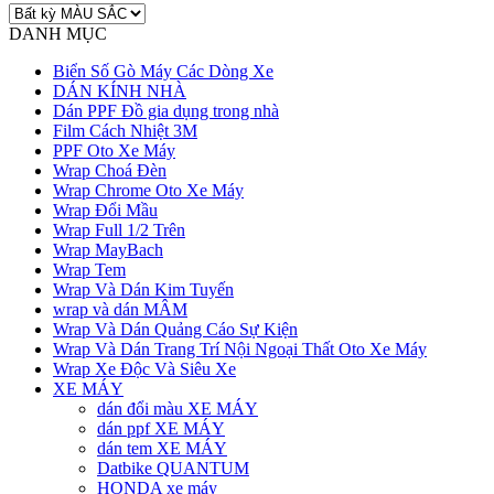
DANH MỤC
Biển Số Gò Máy Các Dòng Xe
DÁN KÍNH NHÀ
Dán PPF Đồ gia dụng trong nhà
Film Cách Nhiệt 3M
PPF Oto Xe Máy
Wrap Choá Đèn
Wrap Chrome Oto Xe Máy
Wrap Đổi Mầu
Wrap Full 1/2 Trên
Wrap MayBach
Wrap Tem
Wrap Và Dán Kim Tuyến
wrap và dán MÂM
Wrap Và Dán Quảng Cáo Sự Kiện
Wrap Và Dán Trang Trí Nội Ngoại Thất Oto Xe Máy
Wrap Xe Độc Và Siêu Xe
XE MÁY
dán đổi màu XE MÁY
dán ppf XE MÁY
dán tem XE MÁY
Datbike QUANTUM
HONDA xe máy