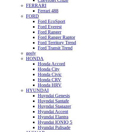
Chevrolet Cruze
FERRARI
Ferrari 488
FORD
Ford EcoSport
Ford Everest
Ford Ranger
Ford Ranger Raptor
Ford Territory Trend
Ford Transit Trend
geely
HONDA
Honda Accord
Honda City
Honda Civic
Honda CRV
Honda HRV
HYUNDAI
Huyndai Genesis
Huyndai Santafe
Huyndai Stagazer
Hyundai Accent
Hyundai Elantra
Hyundai IONIQ 5
Hyundai Palisade