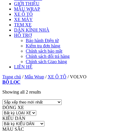
GIỚI THIỆU
MẪU WRAP
XE Ô TÔ
XE MÁY
TEM XE
DÁN KÍNH NHÀ
HỖ TRỢ
Bảo hành Điện tử
Kiểm tra đơn hàng
Chính sách bảo mật
Chính sách đổi trả hàng
Chính sách Giao hàng
LIÊN HỆ
Trang chủ
/
Mẫu Wrap
/
XE Ô TÔ
/
VOLVO
BỘ LỌC
Showing all 2 results
DÒNG XE
KIỂU DÁN
MÀU SẮC