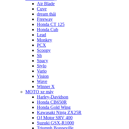
Air Blade
Cuve
dream thái
Freeway
Honda CT 125
Honda Cub
Lead
Monkey
PCX
Scoopy
Sh
Spacy
Stylo
Vario
Vision
Wave
Winner X
MOTO xe máy
Harley-Davidson
Honda CB650R
Honda Gold Wing
Kawasaki Ninja ZX25R
QJ Motor SRV 400
Suzuki GSX-R1000
Triumph Bonneville