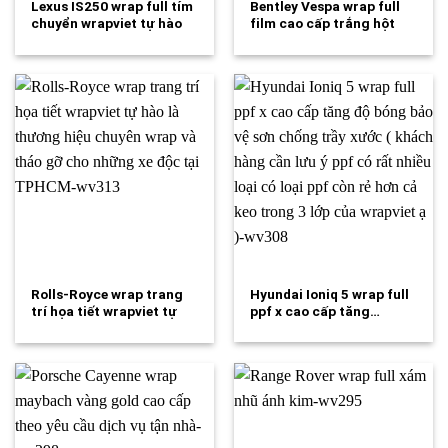
Lexus IS250 wrap full tím
Bentley Vespa wrap full
chuyển wrapviet tự hào
film cao cấp trắng hột
là…
gà-wv325
Rolls-Royce wrap trang
Hyundai Ioniq 5 wrap full
trí họa tiết wrapviet tự
ppf x cao cấp tăng…
hào là…