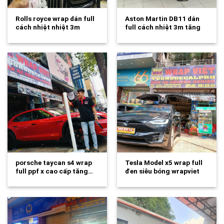
Rolls royce wrap dán full
Aston Martin DB11 dán
cách nhiệt nhiệt 3m
full cách nhiệt 3m tăng
tăng…
độ…
porsche taycan s4 wrap
Tesla Model x5 wrap full
full ppf x cao cấp tăng…
đen siêu bóng wrapviet
tự…