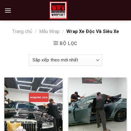
Skip
to
content
Trang chủ
/
Mẫu Wrap
/
Wrap Xe Độc Và Siêu Xe
BỘ LỌC