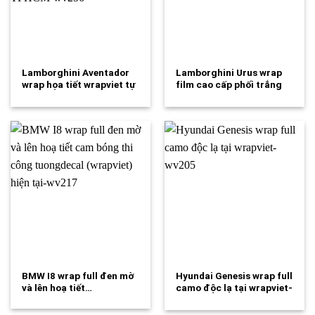
Lamborghini Aventador
Lamborghini Urus wrap
wrap họa tiết wrapviet tự
film cao cấp phối trắng
hào là thương…
xanh theo…
BMW I8 wrap full đen mờ
Hyundai Genesis wrap full
và lên hoạ tiết…
camo độc lạ tại wrapviet-
wv205