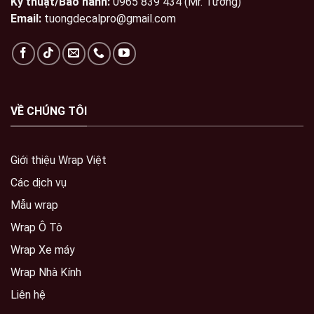
Kỹ thuật/Bảo hành:
0965 839 434 (Mr. Tương)
Email:
tuongdecalpro@gmail.com
VỀ CHÚNG TÔI
Giới thiệu Wrap Việt
Các dịch vụ
Mẫu wrap
Wrap Ô Tô
Wrap Xe máy
Wrap Nhà Kính
Liên hệ