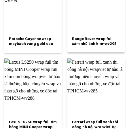
Porsche Cayenne wrap
Range Rover wrap full
maybach vàng gold cao
xám nhũ ánh kim-wv295
cấp theo yêu…
Lexus LS250 wrap full tím
Ferrari wrap full xanh thi
bóng MINI Cooper wrap
công hà nội wrapviet tự…