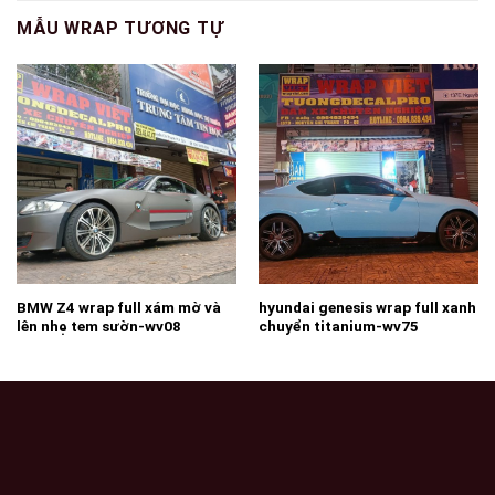
MẪU WRAP TƯƠNG TỰ
BMW Z4 wrap full xám mờ và
hyundai genesis wrap full xanh
lên nhẹ tem sườn-wv08
chuyển titanium-wv75