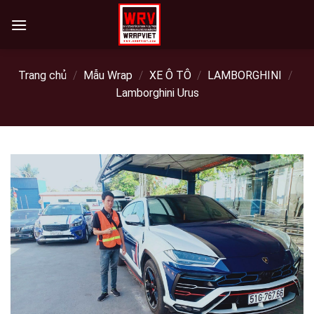
Skip
to
content
Trang chủ
/
Mẫu Wrap
/
XE Ô TÔ
/
LAMBORGHINI
/
Lamborghini Urus