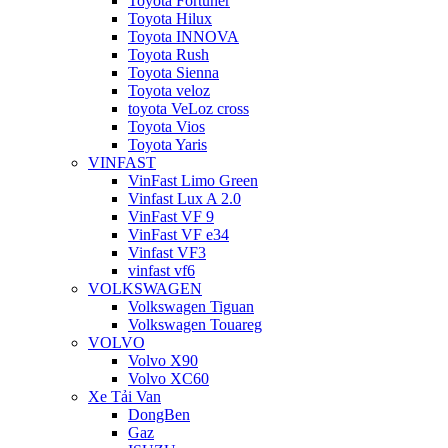
Toyota Fortuner
Toyota Hilux
Toyota INNOVA
Toyota Rush
Toyota Sienna
Toyota veloz
toyota VeLoz cross
Toyota Vios
Toyota Yaris
VINFAST
VinFast Limo Green
Vinfast Lux A 2.0
VinFast VF 9
VinFast VF e34
Vinfast VF3
vinfast vf6
VOLKSWAGEN
Volkswagen Tiguan
Volkswagen Touareg
VOLVO
Volvo X90
Volvo XC60
Xe Tải Van
DongBen
Gaz