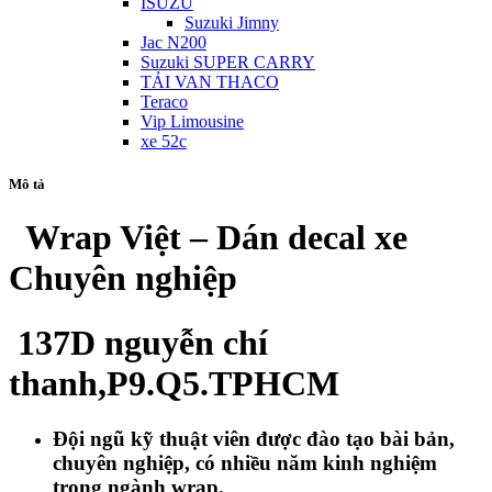
ISUZU
Suzuki Jimny
Jac N200
Suzuki SUPER CARRY
TẢI VAN THACO
Teraco
Vip Limousine
xe 52c
Mô tả
Wrap Việt – Dán decal xe
Chuyên nghiệp
137D nguyễn chí
thanh,P9.Q5.TPHCM
Đội ngũ kỹ thuật viên được đào tạo bài bản,
chuyên nghiệp, có nhiều năm kinh nghiệm
trong ngành wrap.