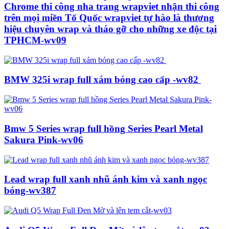
Chrome thi công nha trang wrapviet nhận thi công
trên mọi miền Tổ Quốc wrapviet tự hào là thương
hiệu chuyên wrap và tháo gỡ cho những xe độc tại
TPHCM-wv09
BMW 325i wrap full xám bóng cao cấp -wv82
Bmw 5 Series wrap full hồng Series Pearl Metal
Sakura Pink-wv06
Lead wrap full xanh nhũ ánh kim và xanh ngọc
bóng-wv387