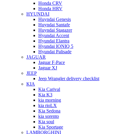
Honda CRV
Honda HRV
HYUNDAI
Huyndai Genesis
Huyndai Santafe
Huyndai Stagazer
Hyundai Accent
Hyundai Elantra
Hyundai IONIQ 5
Hyundai Palisade
JAGUAR
Jaguar F-Pace
Jaguar XJ
JEEP
Jeep Wrangler delivery checklist
KIA
Kia Carival
Kia K3
kia morning
kia rioLX
Kia Sedona
kia sorento
Kia soul
Kia Sportage
LAMBORGHINI