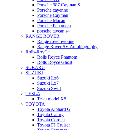
Porsche 987 Cayman S
Porsche cayenne
Porsche Cayman
Porsche Macan
Porsche Panamera
porsche taycan s4
RANGE ROVER
Range rover evoque
Range Rover SV Autobiography
Rolls-RoyCe
Rolls Royce Phantom
Rolls-Royce Ghost
SUBARU
SUZUKI
Suzuki Lx6
Suzuki Lx7
Suzuki Swift
TESLA
Tesla model X5
TOYOTA
Toyota Alphard G
Toyota Camry
Toyota Corolla
Toyota FJ Cruiser