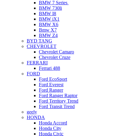
BMW 7 Series
BMW 730li
BMW I8
BMW iX1
BMW X6
Bmw X7
BMW Z4
BYD TANG
CHEVROLET
Chevrolet Camaro
Chevrolet Cruze
FERRARI
Ferrari 488
FORD
Ford EcoSport
Ford Everest
Ford Ranger
Ford Ranger Raptor
Ford Territory Trend
Ford Transit Trend
geely
HONDA
Honda Accord
Honda City
Honda Civic