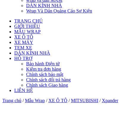
wrap và dán MÂM
DÁN KÍNH NHÀ
Wrap Và Dán Quảng Cáo Sự Kiện
TRANG CHỦ
GIỚI THIỆU
MẪU WRAP
XE Ô TÔ
XE MÁY
TEM XE
DÁN KÍNH NHÀ
HỖ TRỢ
Bảo hành Điện tử
Kiểm tra đơn hàng
Chính sách bảo mật
Chính sách đổi trả hàng
Chính sách Giao hàng
LIÊN HỆ
Trang chủ
/
Mẫu Wrap
/
XE Ô TÔ
/
MITSUBISHI
/
Xpander