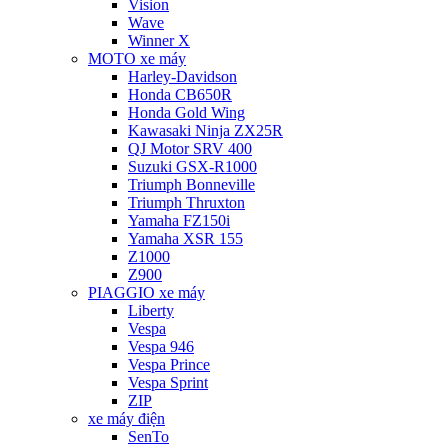
Vision
Wave
Winner X
MOTO xe máy
Harley-Davidson
Honda CB650R
Honda Gold Wing
Kawasaki Ninja ZX25R
QJ Motor SRV 400
Suzuki GSX-R1000
Triumph Bonneville
Triumph Thruxton
Yamaha FZ150i
Yamaha XSR 155
Z1000
Z900
PIAGGIO xe máy
Liberty
Vespa
Vespa 946
Vespa Prince
Vespa Sprint
ZIP
xe máy điện
SenTo