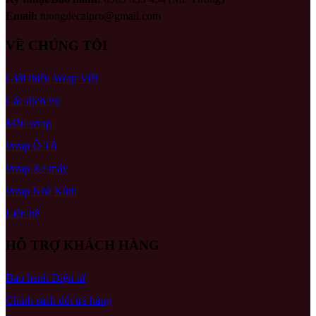
Email:
tuongdecalpro@gmail.com
VỀ CHÚNG TÔI
Giới thiệu Wrap Việt
Các dịch vụ
Mẫu wrap
Wrap Ô Tô
Wrap Xe máy
Wrap Nhà Kính
Liên hệ
HỖ TRỢ KHÁCH HÀNG
Bảo hành Điện tử
Chính sách đổi trả hàng