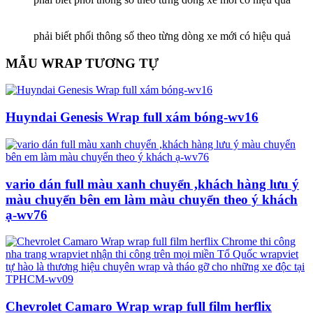
phải biết phối thông số theo từng dòng xe mới có hiệu quả
MẪU WRAP TƯƠNG TỰ
Huyndai Genesis Wrap full xám bóng-wv16
vario dán full màu xanh chuyển ,khách hàng lưu ý
màu chuyển bên em làm màu chuyển theo ý khách
ạ-wv76
Chevrolet Camaro Wrap wrap full film herflix