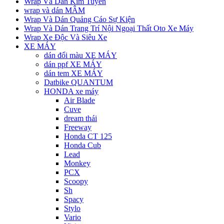
Wrap Và Dán Kim Tuyến
wrap và dán MÂM
Wrap Và Dán Quảng Cáo Sự Kiện
Wrap Và Dán Trang Trí Nội Ngoại Thất Oto Xe Máy
Wrap Xe Độc Và Siêu Xe
XE MÁY
dán đổi màu XE MÁY
dán ppf XE MÁY
dán tem XE MÁY
Datbike QUANTUM
HONDA xe máy
Air Blade
Cuve
dream thái
Freeway
Honda CT 125
Honda Cub
Lead
Monkey
PCX
Scoopy
Sh
Spacy
Stylo
Vario