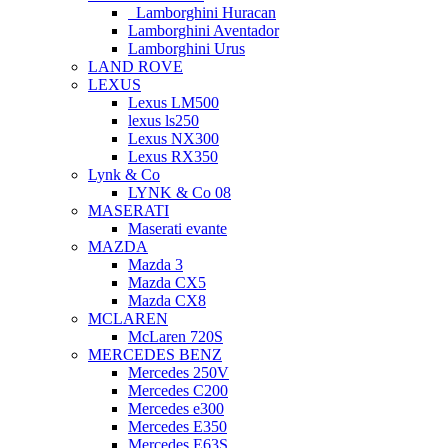
Lamborghini Huracan
Lamborghini Aventador
Lamborghini Urus
LAND ROVE
LEXUS
Lexus LM500
lexus ls250
Lexus NX300
Lexus RX350
Lynk & Co
LYNK & Co 08
MASERATI
Maserati evante
MAZDA
Mazda 3
Mazda CX5
Mazda CX8
MCLAREN
McLaren 720S
MERCEDES BENZ
Mercedes 250V
Mercedes C200
Mercedes e300
Mercedes E350
Mercedes E63S