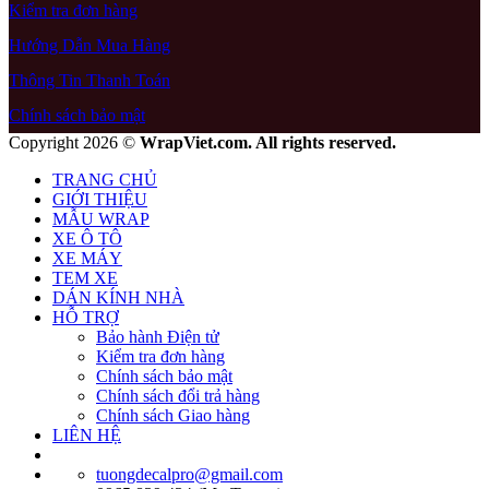
Kiểm tra đơn hàng
Hướng Dẫn Mua Hàng
Thông Tin Thanh Toán
Chính sách bảo mật
Copyright 2026 ©
WrapViet.com. All rights reserved.
TRANG CHỦ
GIỚI THIỆU
MẪU WRAP
XE Ô TÔ
XE MÁY
TEM XE
DÁN KÍNH NHÀ
HỖ TRỢ
Bảo hành Điện tử
Kiểm tra đơn hàng
Chính sách bảo mật
Chính sách đổi trả hàng
Chính sách Giao hàng
LIÊN HỆ
tuongdecalpro@gmail.com