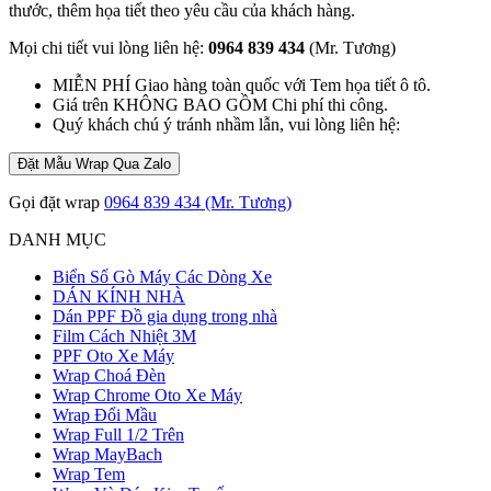
thước, thêm họa tiết theo yêu cầu của khách hàng.
Mọi chi tiết vui lòng liên hệ:
0964 839 434
(Mr. Tương)
MIỄN PHÍ Giao hàng toàn quốc với Tem họa tiết ô tô.
Giá trên KHÔNG BAO GỒM Chi phí thi công.
Quý khách chú ý tránh nhầm lẫn, vui lòng liên hệ:
Đặt Mẫu Wrap Qua Zalo
Gọi đặt wrap
0964 839 434 (Mr. Tương)
DANH MỤC
Biển Số Gò Máy Các Dòng Xe
DÁN KÍNH NHÀ
Dán PPF Đồ gia dụng trong nhà
Film Cách Nhiệt 3M
PPF Oto Xe Máy
Wrap Choá Đèn
Wrap Chrome Oto Xe Máy
Wrap Đổi Mầu
Wrap Full 1/2 Trên
Wrap MayBach
Wrap Tem