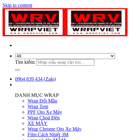
Skip to content
Tìm kiếm:
0964 839 434 (Zalo)
DANH MỤC WRAP
Wrap Đổi Mầu
Wrap Tem
PPF Oto Xe Máy
Wrap Choá Đèn
XE MÁY
Wrap Chrome Oto Xe Máy
Film Cách Nhiệt 3M