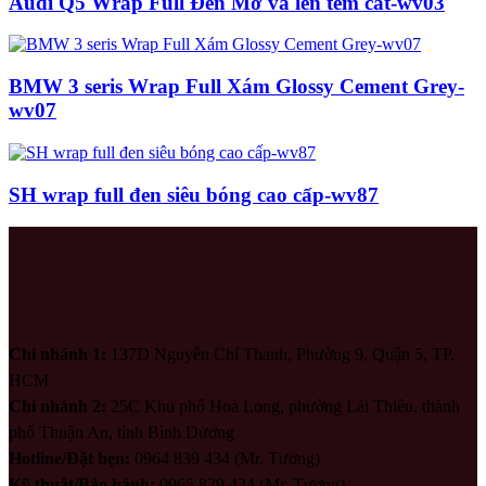
Audi Q5 Wrap Full Đen Mờ và lên tem cắt-wv03
BMW 3 seris Wrap Full Xám Glossy Cement Grey-
wv07
SH wrap full đen siêu bóng cao cấp-wv87
Chi nhánh 1:
137D Nguyễn Chí Thanh, Phường 9, Quận 5, TP.
HCM
Chi nhánh 2:
25C Khu phố Hoà Long, phường Lái Thiêu, thành
phố Thuận An, tỉnh Bình Dương
Hotline/Đặt hẹn:
0964 839 434 (Mr. Tương)
Kỹ thuật/Bảo hành:
0965 839 434 (Mr. Tương)