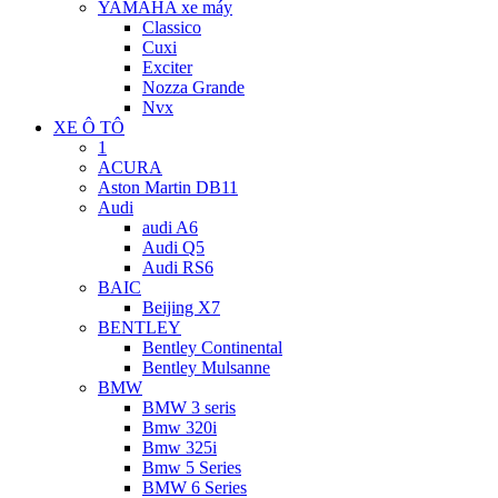
YAMAHA xe máy
Classico
Cuxi
Exciter
Nozza Grande
Nvx
XE Ô TÔ
1
ACURA
Aston Martin DB11
Audi
audi A6
Audi Q5
Audi RS6
BAIC
Beijing X7
BENTLEY
Bentley Continental
Bentley Mulsanne
BMW
BMW 3 seris
Bmw 320i
Bmw 325i
Bmw 5 Series
BMW 6 Series