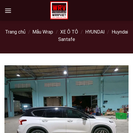
Skip
to
content
Trang chủ
/
Mẫu Wrap
/
XE Ô TÔ
/
HYUNDAI
/
Huyndai
Santafe