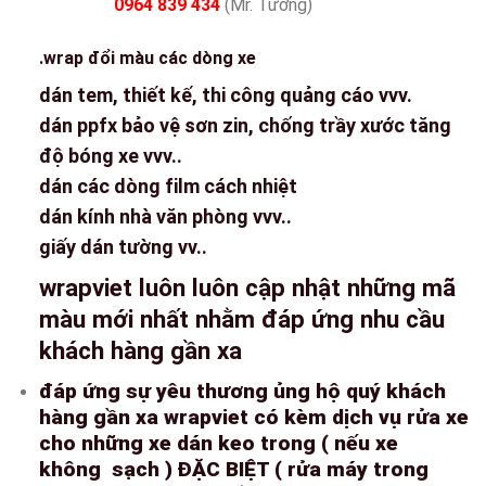
0964 839 434
(Mr. Tương)
.wrap đổi màu các dòng xe
dán tem, thiết kế, thi công quảng cáo vvv.
dán ppfx bảo vệ sơn zin, chống trầy xước tăng
độ bóng xe vvv..
dán các dòng film cách nhiệt
dán kính nhà văn phòng vvv..
giấy dán tường vv..
wrapviet luôn luôn cập nhật những mã
màu mới nhất nhằm đáp ứng nhu cầu
khách hàng gần xa
đáp ứng sự yêu thương ủng hộ quý khách
hàng gần xa wrapviet có kèm dịch vụ rửa xe
cho những xe dán keo trong ( nếu xe
không sạch ) ĐẶC BIỆT ( rửa máy trong