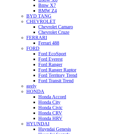
Bmw X7
BMW Z4
BYD TANG
CHEVROLET
Chevrolet Camaro
Chevrolet Cruze
FERRARI
Ferrari 488
FORD
Ford EcoSport
Ford Everest
Ford Ranger
Ford Ranger Raptor
Ford Territory Trend
Ford Transit Trend
geely
HONDA
Honda Accord
Honda City
Honda Civic
Honda CRV
Honda HRV
HYUNDAI
Huyndai Genesis