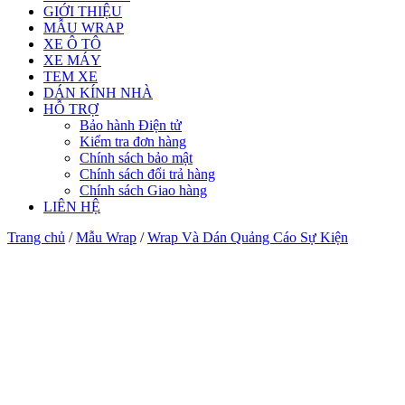
GIỚI THIỆU
MẪU WRAP
XE Ô TÔ
XE MÁY
TEM XE
DÁN KÍNH NHÀ
HỖ TRỢ
Bảo hành Điện tử
Kiểm tra đơn hàng
Chính sách bảo mật
Chính sách đổi trả hàng
Chính sách Giao hàng
LIÊN HỆ
Trang chủ
/
Mẫu Wrap
/
Wrap Và Dán Quảng Cáo Sự Kiện