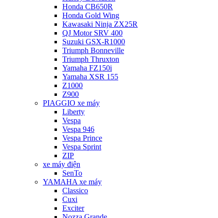
Honda CB650R
Honda Gold Wing
Kawasaki Ninja ZX25R
QJ Motor SRV 400
Suzuki GSX-R1000
Triumph Bonneville
Triumph Thruxton
Yamaha FZ150i
Yamaha XSR 155
Z1000
Z900
PIAGGIO xe máy
Liberty
Vespa
Vespa 946
Vespa Prince
Vespa Sprint
ZIP
xe máy điện
SenTo
YAMAHA xe máy
Classico
Cuxi
Exciter
Nozza Grande