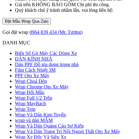
Giá trên KHÔNG BAO GỒM Chi phí thi công.
Quý khách chú ý tránh nhầm lẫn, vui lòng liên hệ:
Đặt Mẫu Wrap Qua Zalo
Gọi đặt wrap
0964 839 434 (Mr. Tương)
DANH MỤC
Biển Số Gò Máy Các Dòng Xe
DÁN KÍNH NHÀ
Dán PPF Đồ gia dụng trong nhà
Film Cách Nhiệt 3M
PPF Oto Xe Máy
Wrap Choá Đèn
Wrap Chrome Oto Xe Máy
Wrap Đổi Mầu
Wrap Full 1/2 Trên
Wrap MayBach
Wrap Tem
Wrap Và Dán Kim Tuyến
wrap và dán MÂM
Wrap Và Dán Quảng Cáo Sự Kiện
Wrap Và Dán Trang Trí Nội Ngoại Thất Oto Xe Máy
Wrap Xe Độc Và Siêu Xe