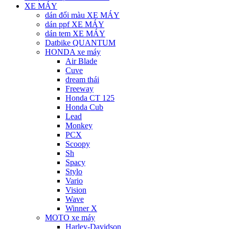
XE MÁY
dán đổi màu XE MÁY
dán ppf XE MÁY
dán tem XE MÁY
Datbike QUANTUM
HONDA xe máy
Air Blade
Cuve
dream thái
Freeway
Honda CT 125
Honda Cub
Lead
Monkey
PCX
Scoopy
Sh
Spacy
Stylo
Vario
Vision
Wave
Winner X
MOTO xe máy
Harley-Davidson