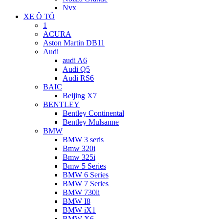
Nvx
XE Ô TÔ
1
ACURA
Aston Martin DB11
Audi
audi A6
Audi Q5
Audi RS6
BAIC
Beijing X7
BENTLEY
Bentley Continental
Bentley Mulsanne
BMW
BMW 3 seris
Bmw 320i
Bmw 325i
Bmw 5 Series
BMW 6 Series
BMW 7 Series
BMW 730li
BMW I8
BMW iX1
BMW X6