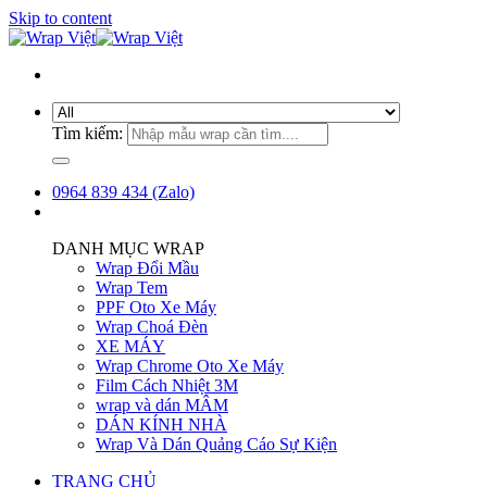
Skip to content
Tìm kiếm:
0964 839 434 (Zalo)
DANH MỤC WRAP
Wrap Đổi Mầu
Wrap Tem
PPF Oto Xe Máy
Wrap Choá Đèn
XE MÁY
Wrap Chrome Oto Xe Máy
Film Cách Nhiệt 3M
wrap và dán MÂM
DÁN KÍNH NHÀ
Wrap Và Dán Quảng Cáo Sự Kiện
TRANG CHỦ