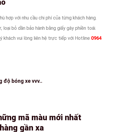
áo
phù hợp với nhu cầu chi phí của từng khách hàng.
, loại bỏ dần bảo hành bằng giấy gây phiền toái.
 khách vui lòng liên hệ trực tiếp với Hotline
0964
g độ bóng xe vvv..
những mã màu mới nhất
hàng gần xa