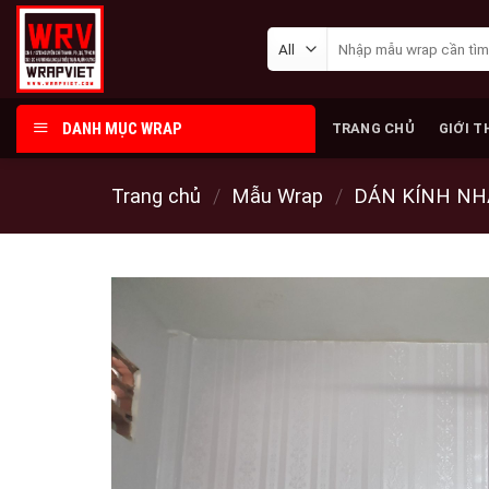
Skip
Tìm
to
kiếm:
content
DANH MỤC WRAP
TRANG CHỦ
GIỚI T
Trang chủ
/
Mẫu Wrap
/
DÁN KÍNH NH