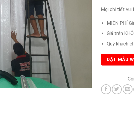
Mọi chi tiết vui 
MIỄN PHÍ Gia
Giá trên KHÔ
Quý khách chú
ĐẶT MẪU W
Gọ