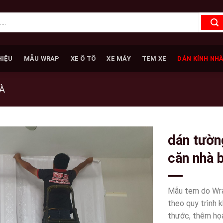
HIỆU
MẪU WRAP
XE Ô TÔ
XE MÁY
TEM XE
DÁN KÍNH NH
À
dán tườn
căn nhà 
tại wrapv
Mẫu tem do Wrap 
theo quy trình 
thước, thêm họa