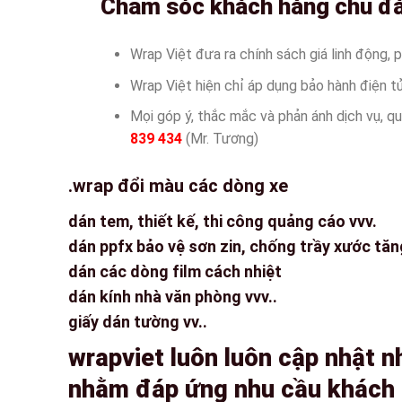
Chăm sóc khách hàng chu đ
Wrap Việt đưa ra chính sách giá linh động, 
Wrap Việt hiện chỉ áp dụng bảo hành điện tử
Mọi góp ý, thắc mắc và phản ánh dịch vụ, quý
839 434
(Mr. Tương)
.wrap đổi màu các dòng xe
dán tem, thiết kế, thi công quảng cáo vvv.
dán ppfx bảo vệ sơn zin, chống trầy xước tăn
dán các dòng film cách nhiệt
dán kính nhà văn phòng vvv..
giấy dán tường vv..
wrapviet luôn luôn cập nhật 
nhằm đáp ứng nhu cầu khách 