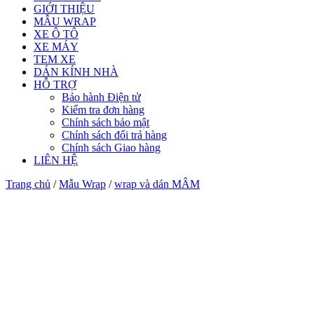
GIỚI THIỆU
MẪU WRAP
XE Ô TÔ
XE MÁY
TEM XE
DÁN KÍNH NHÀ
HỖ TRỢ
Bảo hành Điện tử
Kiểm tra đơn hàng
Chính sách bảo mật
Chính sách đổi trả hàng
Chính sách Giao hàng
LIÊN HỆ
Trang chủ
/
Mẫu Wrap
/
wrap và dán MÂM