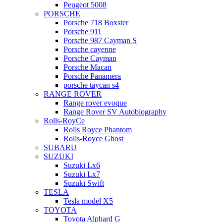
Peugeot 5008
PORSCHE
Porsche 718 Boxster
Porsche 911
Porsche 987 Cayman S
Porsche cayenne
Porsche Cayman
Porsche Macan
Porsche Panamera
porsche taycan s4
RANGE ROVER
Range rover evoque
Range Rover SV Autobiography
Rolls-RoyCe
Rolls Royce Phantom
Rolls-Royce Ghost
SUBARU
SUZUKI
Suzuki Lx6
Suzuki Lx7
Suzuki Swift
TESLA
Tesla model X5
TOYOTA
Toyota Alphard G