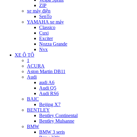
ZIP
xe máy điện
SenTo
YAMAHA xe máy
Classico
Cuxi
Exciter
Nozza Grande
Nvx
XE Ô TÔ
1
ACURA
Aston Martin DB11
Audi
audi A6
Audi Q5
Audi RS6
BAIC
Beijing X7
BENTLEY
Bentley Continental
Bentley Mulsanne
BMW
BMW 3 seris