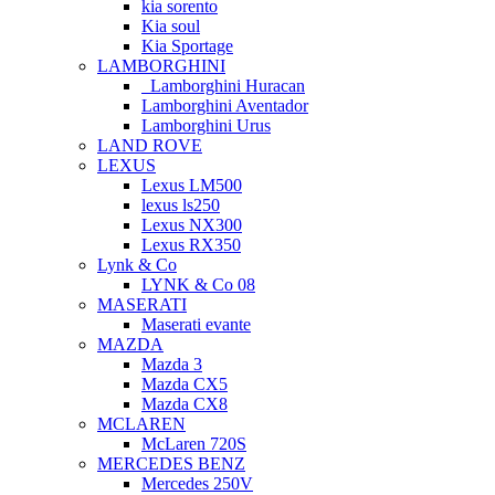
kia sorento
Kia soul
Kia Sportage
LAMBORGHINI
Lamborghini Huracan
Lamborghini Aventador
Lamborghini Urus
LAND ROVE
LEXUS
Lexus LM500
lexus ls250
Lexus NX300
Lexus RX350
Lynk & Co
LYNK & Co 08
MASERATI
Maserati evante
MAZDA
Mazda 3
Mazda CX5
Mazda CX8
MCLAREN
McLaren 720S
MERCEDES BENZ
Mercedes 250V