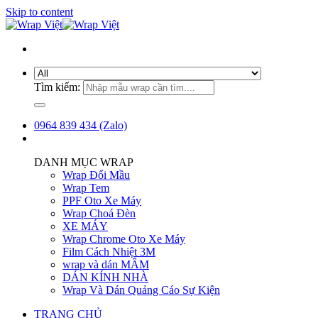
Skip to content
Tìm kiếm:
0964 839 434 (Zalo)
DANH MỤC WRAP
Wrap Đổi Mầu
Wrap Tem
PPF Oto Xe Máy
Wrap Choá Đèn
XE MÁY
Wrap Chrome Oto Xe Máy
Film Cách Nhiệt 3M
wrap và dán MÂM
DÁN KÍNH NHÀ
Wrap Và Dán Quảng Cáo Sự Kiện
TRANG CHỦ