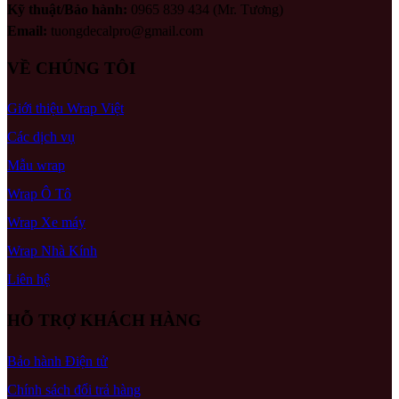
Kỹ thuật/Bảo hành:
0965 839 434 (Mr. Tương)
Email:
tuongdecalpro@gmail.com
VỀ CHÚNG TÔI
Giới thiệu Wrap Việt
Các dịch vụ
Mẫu wrap
Wrap Ô Tô
Wrap Xe máy
Wrap Nhà Kính
Liên hệ
HỖ TRỢ KHÁCH HÀNG
Bảo hành Điện tử
Chính sách đổi trả hàng