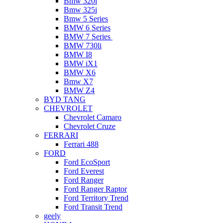
Bmw 320i
Bmw 325i
Bmw 5 Series
BMW 6 Series
BMW 7 Series
BMW 730li
BMW I8
BMW iX1
BMW X6
Bmw X7
BMW Z4
BYD TANG
CHEVROLET
Chevrolet Camaro
Chevrolet Cruze
FERRARI
Ferrari 488
FORD
Ford EcoSport
Ford Everest
Ford Ranger
Ford Ranger Raptor
Ford Territory Trend
Ford Transit Trend
geely