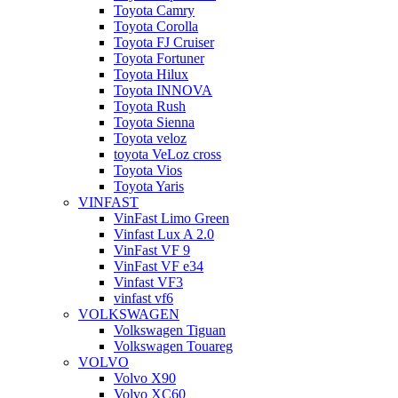
Toyota Camry
Toyota Corolla
Toyota FJ Cruiser
Toyota Fortuner
Toyota Hilux
Toyota INNOVA
Toyota Rush
Toyota Sienna
Toyota veloz
toyota VeLoz cross
Toyota Vios
Toyota Yaris
VINFAST
VinFast Limo Green
Vinfast Lux A 2.0
VinFast VF 9
VinFast VF e34
Vinfast VF3
vinfast vf6
VOLKSWAGEN
Volkswagen Tiguan
Volkswagen Touareg
VOLVO
Volvo X90
Volvo XC60