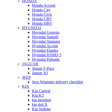
HONDA
Honda Accord
Honda City
Honda Civic
Honda CRV
Honda HRV
HYUNDAI
Huyndai Genesis
Huyndai Santafe
Huyndai Stagazer
Hyundai Accent
Hyundai Elantra
Hyundai IONIQ 5
Hyundai Palisade
JAGUAR
Jaguar F-Pace
Jaguar XJ
JEEP
Jeep Wrangler delivery checklist
KIA
Kia Carival
Kia K3
kia morning
kia rioLX
Kia Sedona