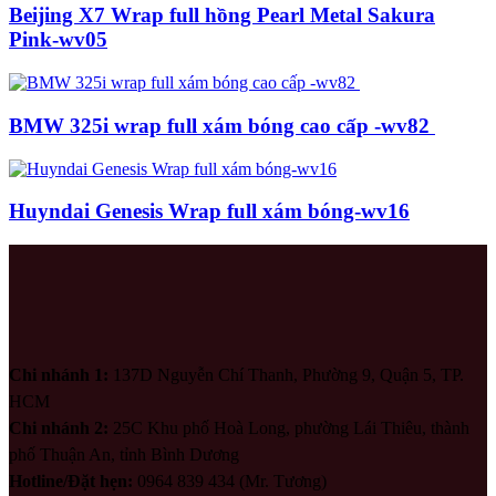
Beijing X7 Wrap full hồng Pearl Metal Sakura
Pink-wv05
BMW 325i wrap full xám bóng cao cấp -wv82
Huyndai Genesis Wrap full xám bóng-wv16
Chi nhánh 1:
137D Nguyễn Chí Thanh, Phường 9, Quận 5, TP.
HCM
Chi nhánh 2:
25C Khu phố Hoà Long, phường Lái Thiêu, thành
phố Thuận An, tỉnh Bình Dương
Hotline/Đặt hẹn:
0964 839 434 (Mr. Tương)