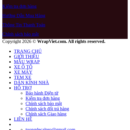
Kiểm tra đơn hàng
Hướng Dẫn Mua Hàng
Thông Tin Thanh Toán
Chính sách bảo mật
Copyright 2026 ©
WrapViet.com. All rights reserved.
TRANG CHỦ
GIỚI THIỆU
MẪU WRAP
XE Ô TÔ
XE MÁY
TEM XE
DÁN KÍNH NHÀ
HỖ TRỢ
Bảo hành Điện tử
Kiểm tra đơn hàng
Chính sách bảo mật
Chính sách đổi trả hàng
Chính sách Giao hàng
LIÊN HỆ
tuongdecalpro@gmail.com