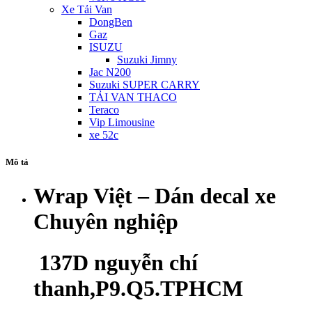
Xe Tải Van
DongBen
Gaz
ISUZU
Suzuki Jimny
Jac N200
Suzuki SUPER CARRY
TẢI VAN THACO
Teraco
Vip Limousine
xe 52c
Mô tả
Wrap Việt – Dán decal xe
Chuyên nghiệp
137D nguyễn chí
thanh,P9.Q5.TPHCM