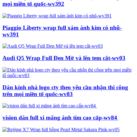
mọi miền tổ quốc-wv392
Piaggio Liberty wrap full xám ánh kim có nhũ-
wv391
Audi Q5 Wrap Full Đen Mờ và lên tem cắt-wv03
Dán kính nhà logo cty theo yêu cầu nhận thi công
trên mọi miền tổ quốc-wv83
vision dán full xi măng ánh tím cao cấp-wv84