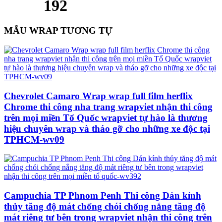
192
MẪU WRAP TƯƠNG TỰ
Chevrolet Camaro Wrap wrap full film herflix
Chrome thi công nha trang wrapviet nhận thi công
trên mọi miền Tổ Quốc wrapviet tự hào là thương
hiệu chuyên wrap và tháo gỡ cho những xe độc tại
TPHCM-wv09
Campuchia TP Phnom Penh Thi công Dán kính
thủy tăng độ mát chống chói chống nắng tăng độ
mát riêng tư bên trong wrapviet nhận thi công trên