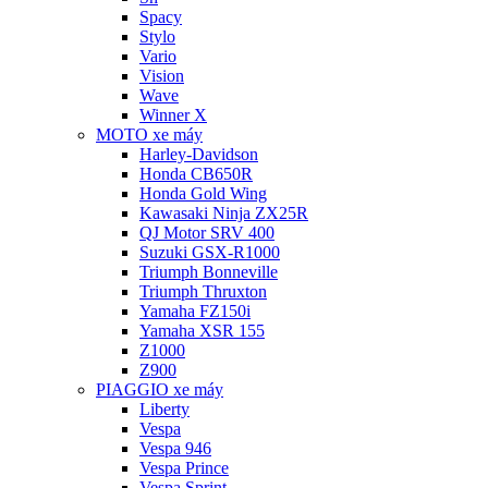
Spacy
Stylo
Vario
Vision
Wave
Winner X
MOTO xe máy
Harley-Davidson
Honda CB650R
Honda Gold Wing
Kawasaki Ninja ZX25R
QJ Motor SRV 400
Suzuki GSX-R1000
Triumph Bonneville
Triumph Thruxton
Yamaha FZ150i
Yamaha XSR 155
Z1000
Z900
PIAGGIO xe máy
Liberty
Vespa
Vespa 946
Vespa Prince
Vespa Sprint