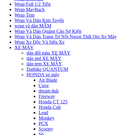
Wrap Full 1/2 Trên
Wrap MayBach
Wrap Tem
Wrap Và Dán Kim Tuyến
wrap và dán MÂM
Wrap Và Dán Quảng Cáo Sự Kiện
Wrap Và Dán Trang Trí Nội Ngoại Thất Oto Xe Máy
Wrap Xe Độc Và Siêu Xe
XE MÁY
dán đổi màu XE MÁY
dán ppf XE MÁY
dán tem XE MÁY
Datbike QUANTUM
HONDA xe máy
Air Blade
Cuve
dream thái
Freeway
Honda CT 125
Honda Cub
Lead
Monkey
PCX
Scoopy
Sh