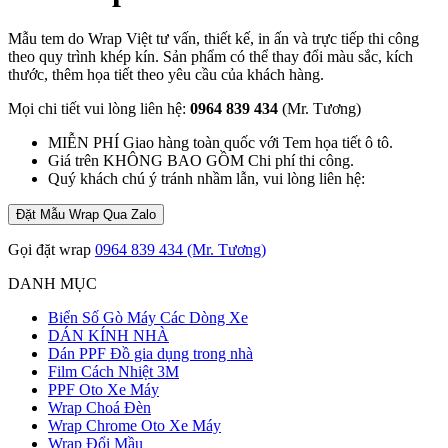
Mẫu tem do Wrap Việt tư vấn, thiết kế, in ấn và trực tiếp thi công
theo quy trình khép kín. Sản phẩm có thể thay đổi màu sắc, kích
thước, thêm họa tiết theo yêu cầu của khách hàng.
Mọi chi tiết vui lòng liên hệ:
0964 839 434
(Mr. Tương)
MIỄN PHÍ Giao hàng toàn quốc với Tem họa tiết ô tô.
Giá trên KHÔNG BAO GỒM Chi phí thi công.
Quý khách chú ý tránh nhầm lẫn, vui lòng liên hệ:
Đặt Mẫu Wrap Qua Zalo
Gọi đặt wrap
0964 839 434 (Mr. Tương)
DANH MỤC
Biển Số Gò Máy Các Dòng Xe
DÁN KÍNH NHÀ
Dán PPF Đồ gia dụng trong nhà
Film Cách Nhiệt 3M
PPF Oto Xe Máy
Wrap Choá Đèn
Wrap Chrome Oto Xe Máy
Wrap Đổi Mầu