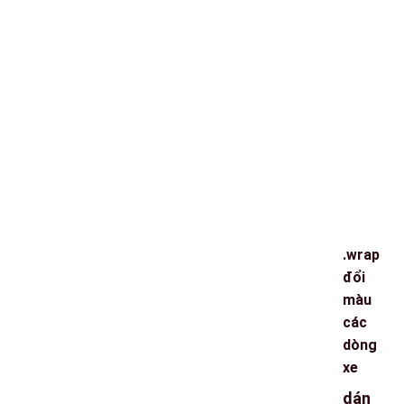
.wrap
đổi
màu
các
dòng
xe
dán