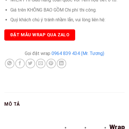
Giá trên KHÔNG BAO GỒM Chi phí thi công.
Quý khách chú ý tránh nhầm lẫn, vui lòng liên hệ:
ĐẶT MẪU WRAP QUA ZALO
Gọi đặt wrap
0964 839 434 (Mr. Tương)
MÔ TẢ
Wrap