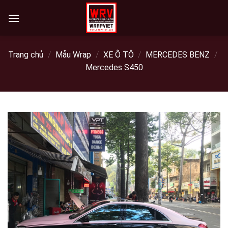
Skip
to
content
Trang chủ
/
Mẫu Wrap
/
XE Ô TÔ
/
MERCEDES BENZ
/
Mercedes S450