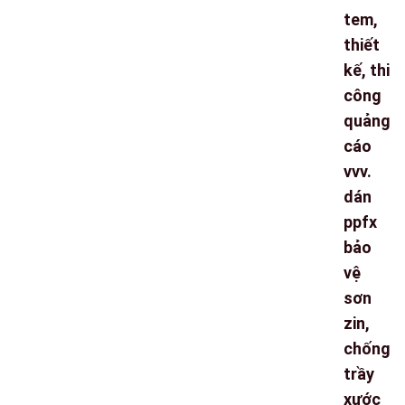
tem,
thiết
kế, thi
công
quảng
cáo
vvv.
dán
ppfx
bảo
vệ
sơn
zin,
chống
trầy
xước