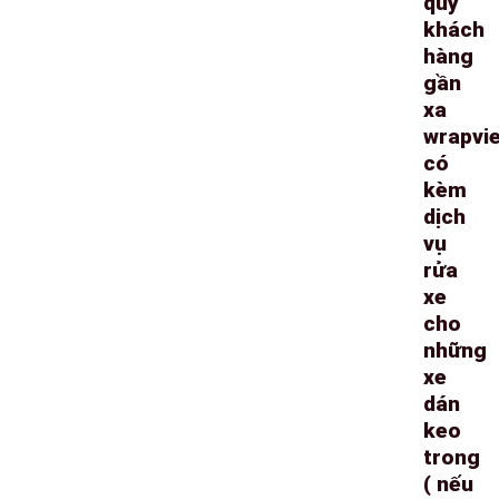
quý
khách
hàng
gần
xa
wrapvi
có
kèm
dịch
vụ
rửa
xe
cho
những
xe
dán
keo
trong
( nếu