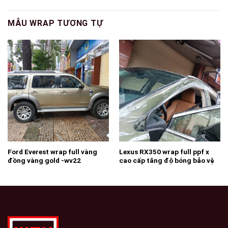
MẪU WRAP TƯƠNG TỰ
Ford Everest wrap full vàng
Lexus RX350 wrap full ppf x
đồng vàng gold -wv22
cao cấp tăng độ bóng bảo vệ
sợn zin -wv21