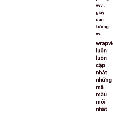
vvv..
giấy
dán
tường
vv..
wrapvi
luôn
luôn
cập
nhật
những
mã
màu
mới
nhất