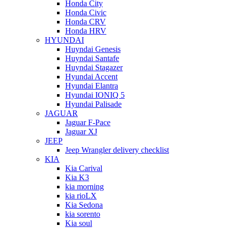
Honda City
Honda Civic
Honda CRV
Honda HRV
HYUNDAI
Huyndai Genesis
Huyndai Santafe
Huyndai Stagazer
Hyundai Accent
Hyundai Elantra
Hyundai IONIQ 5
Hyundai Palisade
JAGUAR
Jaguar F-Pace
Jaguar XJ
JEEP
Jeep Wrangler delivery checklist
KIA
Kia Carival
Kia K3
kia morning
kia rioLX
Kia Sedona
kia sorento
Kia soul