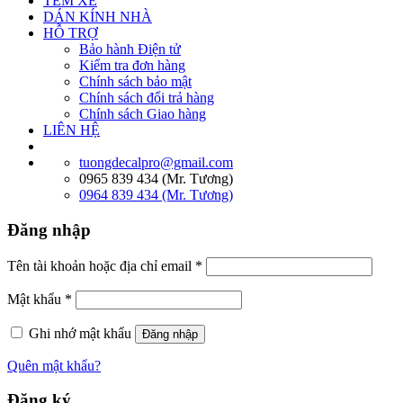
TEM XE
DÁN KÍNH NHÀ
HỖ TRỢ
Bảo hành Điện tử
Kiểm tra đơn hàng
Chính sách bảo mật
Chính sách đổi trả hàng
Chính sách Giao hàng
LIÊN HỆ
tuongdecalpro@gmail.com
0965 839 434 (Mr. Tương)
0964 839 434 (Mr. Tương)
Đăng nhập
Tên tài khoản hoặc địa chỉ email
*
Mật khẩu
*
Ghi nhớ mật khẩu
Đăng nhập
Quên mật khẩu?
Đăng ký