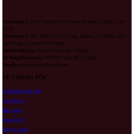
Chi nhánh 1:
137D Nguyễn Chí Thanh, Phường 9, Quận 5, TP.
HCM
Chi nhánh 2:
25C Khu phố Hoà Long, phường Lái Thiêu, thành
phố Thuận An, tỉnh Bình Dương
Hotline/Đặt hẹn:
0964 839 434 (Mr. Tương)
Kỹ thuật/Bảo hành:
0965 839 434 (Mr. Tương)
Email:
tuongdecalpro@gmail.com
VỀ CHÚNG TÔI
Giới thiệu Wrap Việt
Các dịch vụ
Mẫu wrap
Wrap Ô Tô
Wrap Xe máy