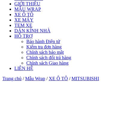
GIỚI THIỆU
MẪU WRAP
XE Ô TÔ
XE MÁY
TEM XE
DÁN KÍNH NHÀ
HỖ TRỢ
Bảo hành Điện tử
Kiểm tra đơn hàng
Chính sách bảo mật
Chính sách đổi trả hàng
Chính sách Giao hàng
LIÊN HỆ
Trang chủ
/
Mẫu Wrap
/
XE Ô TÔ
/
MITSUBISHI