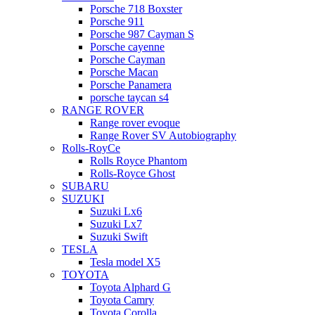
Porsche 718 Boxster
Porsche 911
Porsche 987 Cayman S
Porsche cayenne
Porsche Cayman
Porsche Macan
Porsche Panamera
porsche taycan s4
RANGE ROVER
Range rover evoque
Range Rover SV Autobiography
Rolls-RoyCe
Rolls Royce Phantom
Rolls-Royce Ghost
SUBARU
SUZUKI
Suzuki Lx6
Suzuki Lx7
Suzuki Swift
TESLA
Tesla model X5
TOYOTA
Toyota Alphard G
Toyota Camry
Toyota Corolla