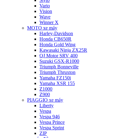
Stylo
Vario
Vision
Wave
Winner X
MOTO xe máy
Harley-Davidson
Honda CB650R
Honda Gold Wing
Kawasaki Ninja ZX25R
QJ Motor SRV 400
Suzuki GSX-R1000
Triumph Bonneville
Triumph Thruxton
Yamaha FZ150i
Yamaha XSR 155
Z1000
Z900
PIAGGIO xe máy
Liberty
Vespa
Vespa 946
Vespa Prince
Vespa Sprint
ZIP