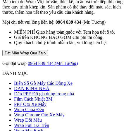
Mẫu tem do Wrap Việt tư vấn, thiết kế, in ấn và trực tiếp thi công
theo quy trình khép kín. Sản phẩm có thể thay đổi màu sắc, kích
thước, thêm họa tiết theo yêu cầu của khách hàng.
Mọi chi tiết vui lòng liên hệ:
0964 839 434
(Mr. Tương)
MIỄN PHÍ Giao hàng toàn quốc với Tem họa tiết ô tô.
Giá trên KHÔNG BAO GỒM Chi phí thi công.
Quý khách chú ý tránh nhầm lẫn, vui lòng liên hệ:
Đặt Mẫu Wrap Qua Zalo
Gọi đặt wrap
0964 839 434 (Mr. Tương)
DANH MỤC
Biển Số Gò Máy Các Dòng Xe
DÁN KÍNH NHÀ
Dán PPF Đồ gia dụng trong nhà
Film Cách Nhiệt 3M
PPF Oto Xe Máy
Wrap Choá Đèn
Wrap Chrome Oto Xe Máy
Wrap Đổi Mầu
Wrap Full 1/2 Trên
Wrap MayBach