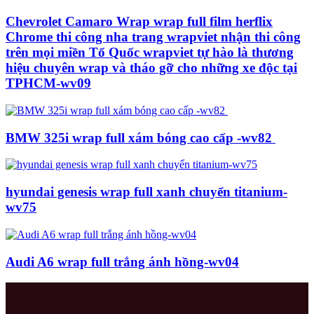
Chevrolet Camaro Wrap wrap full film herflix
Chrome thi công nha trang wrapviet nhận thi công
trên mọi miền Tổ Quốc wrapviet tự hào là thương
hiệu chuyên wrap và tháo gỡ cho những xe độc tại
TPHCM-wv09
BMW 325i wrap full xám bóng cao cấp -wv82
hyundai genesis wrap full xanh chuyển titanium-
wv75
Audi A6 wrap full trắng ánh hồng-wv04