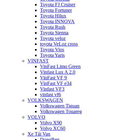
Toyota FJ Cruiser
Toyota Fortuner
Toyota Hilux
Toyota INNOVA
Toyota Rush
Toyota Sienna
Toyota veloz
toyota VeLoz cross
Toyota Vios
Toyota Yaris
VINFAST
VinFast Limo Green
Vinfast Lux A 2.0
VinFast VF 9
VinFast VF e34
Vinfast VF3
vinfast vf6
VOLKSWAGEN
Volkswagen Tiguan
Volkswagen Touareg
VOLVO
Volvo X90
Volvo XC60
Xe Tải Van
DongBen