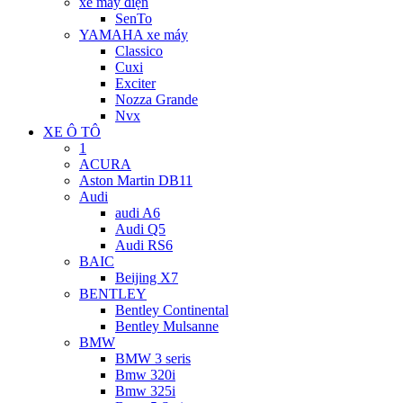
xe máy điện
SenTo
YAMAHA xe máy
Classico
Cuxi
Exciter
Nozza Grande
Nvx
XE Ô TÔ
1
ACURA
Aston Martin DB11
Audi
audi A6
Audi Q5
Audi RS6
BAIC
Beijing X7
BENTLEY
Bentley Continental
Bentley Mulsanne
BMW
BMW 3 seris
Bmw 320i
Bmw 325i