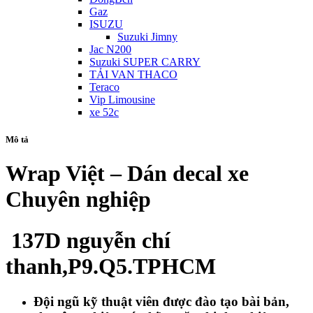
Gaz
ISUZU
Suzuki Jimny
Jac N200
Suzuki SUPER CARRY
TẢI VAN THACO
Teraco
Vip Limousine
xe 52c
Mô tả
Wrap Việt – Dán decal xe
Chuyên nghiệp
137D nguyễn chí
thanh,P9.Q5.TPHCM
Đội ngũ kỹ thuật viên được đào tạo bài bản,