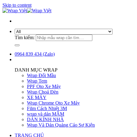
Skip to content
Tìm kiếm:
0964 839 434 (Zalo)
DANH MỤC WRAP
Wrap Đổi Mầu
Wrap Tem
PPF Oto Xe Máy
Wrap Choá Đèn
XE MÁY
Wrap Chrome Oto Xe Máy
Film Cách Nhiệt 3M
wrap và dán MÂM
DÁN KÍNH NHÀ
Wrap Và Dán Quảng Cáo Sự Kiện
TRANG CHỦ