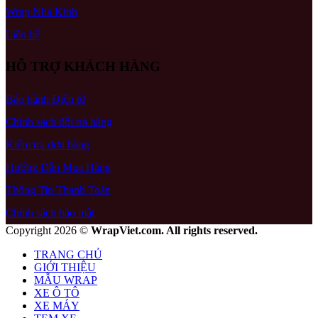
Wrap Nhà Kính
Liên hệ
HỖ TRỢ KHÁCH HÀNG
Bảo hành Điện tử
Chính sách đổi trả hàng
Kiểm tra đơn hàng
Hướng Dẫn Mua Hàng
Thông Tin Thanh Toán
Chính sách bảo mật
Copyright 2026 ©
WrapViet.com. All rights reserved.
TRANG CHỦ
GIỚI THIỆU
MẪU WRAP
XE Ô TÔ
XE MÁY