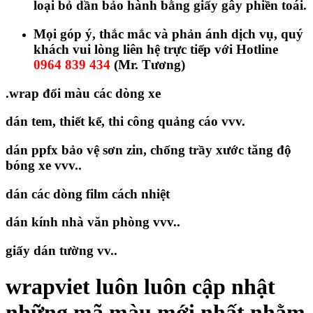
loại bỏ dần bảo hành bằng giấy gây phiền toái.
Mọi góp ý, thắc mắc và phản ánh dịch vụ, quý
khách vui lòng liên hệ trực tiếp với Hotline
0964 839 434
(Mr. Tương)
.wrap đổi màu các dòng xe
dán tem, thiết kế, thi công quảng cáo vvv.
dán ppfx bảo vệ sơn zin, chống trầy xước tăng độ
bóng xe vvv..
dán các dòng film cách nhiệt
dán kính nhà văn phòng vvv..
giấy dán tường vv..
wrapviet luôn luôn cập nhật
những mã màu mới nhất nhằm