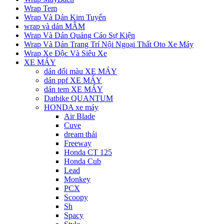
Wrap Tem
Wrap Và Dán Kim Tuyến
wrap và dán MÂM
Wrap Và Dán Quảng Cáo Sự Kiện
Wrap Và Dán Trang Trí Nội Ngoại Thất Oto Xe Máy
Wrap Xe Độc Và Siêu Xe
XE MÁY
dán đổi màu XE MÁY
dán ppf XE MÁY
dán tem XE MÁY
Datbike QUANTUM
HONDA xe máy
Air Blade
Cuve
dream thái
Freeway
Honda CT 125
Honda Cub
Lead
Monkey
PCX
Scoopy
Sh
Spacy