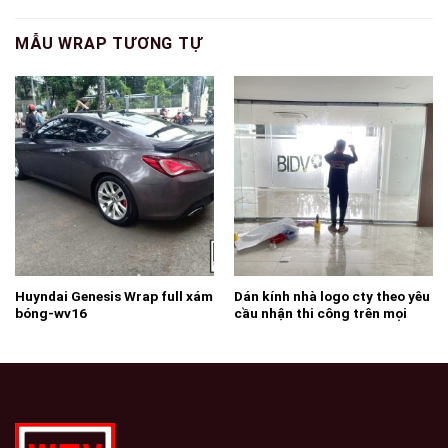
MẪU WRAP TƯƠNG TỰ
Huyndai Genesis Wrap full xám
Dán kính nhà logo cty theo yêu
bóng-wv16
cầu nhận thi công trên mọi
miền tổ quốc-wv83