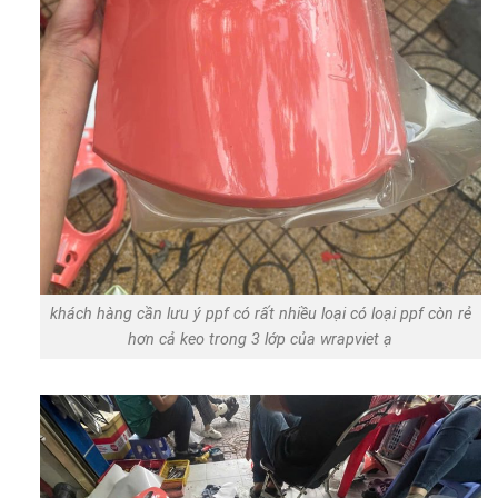
khách hàng cần lưu ý ppf có rất nhiều loại có loại ppf còn rẻ
hơn cả keo trong 3 lớp của wrapviet ạ