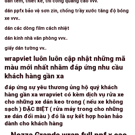
dán tem, thiết kế, thi công quảng cáo vvv.
dán ppfx bảo vệ sơn zin, chống trầy xước tăng độ bóng
xe vvv..
dán các dòng film cách nhiệt
dán kính nhà văn phòng vvv..
giấy dán tường vv..
wrapviet luôn luôn cập nhật những mã
màu mới nhất nhằm đáp ứng nhu cầu
khách hàng gần xa
đáp ứng sự yêu thương ủng hộ quý khách
hàng gần xa wrapviet có kèm dịch vụ rửa xe
cho những xe dán keo trong ( nếu xe không
sạch ) ĐẶC BIỆT ( rửa máy trong cho những
xe dán đổi màu ) đó là sự kết hợp hoàn hảo
dành cho khách hàng
Nozza Grande wrap full ppf x cao