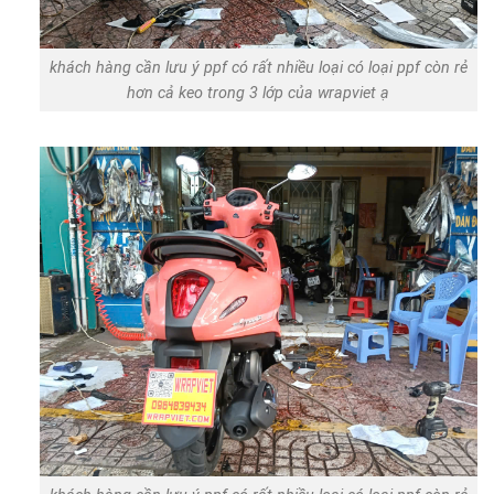
khách hàng cần lưu ý ppf có rất nhiều loại có loại ppf còn rẻ
hơn cả keo trong 3 lớp của wrapviet ạ