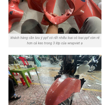
khách hàng cần lưu ý ppf có rất nhiều loại có loại ppf còn rẻ
hơn cả keo trong 3 lớp của wrapviet ạ