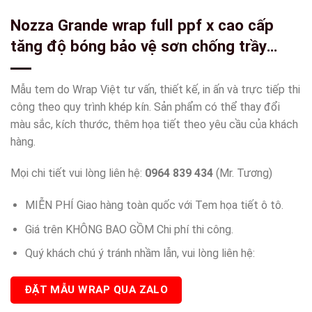
Nozza Grande wrap full ppf x cao cấp
tăng độ bóng bảo vệ sơn chống trầy
xước ( khách hàng cần lưu ý ppf có rất
nhiều loại có loại ppf còn rẻ hơn cả keo
Mẫu tem do Wrap Việt tư vấn, thiết kế, in ấn và trực tiếp thi
trong 3 lớp của wrapviet ạ )-wv517
công theo quy trình khép kín. Sản phẩm có thể thay đổi
màu sắc, kích thước, thêm họa tiết theo yêu cầu của khách
hàng.
Mọi chi tiết vui lòng liên hệ:
0964 839 434
(Mr. Tương)
MIỄN PHÍ Giao hàng toàn quốc với Tem họa tiết ô tô.
Giá trên KHÔNG BAO GỒM Chi phí thi công.
Quý khách chú ý tránh nhầm lẫn, vui lòng liên hệ:
ĐẶT MẪU WRAP QUA ZALO