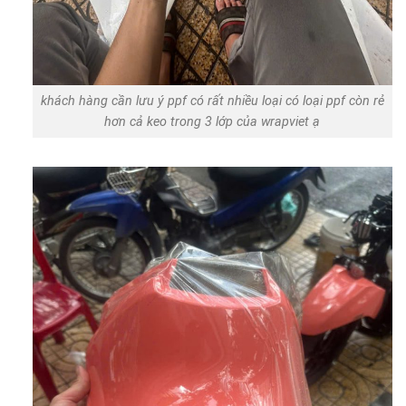
khách hàng cần lưu ý ppf có rất nhiều loại có loại ppf còn rẻ
hơn cả keo trong 3 lớp của wrapviet ạ