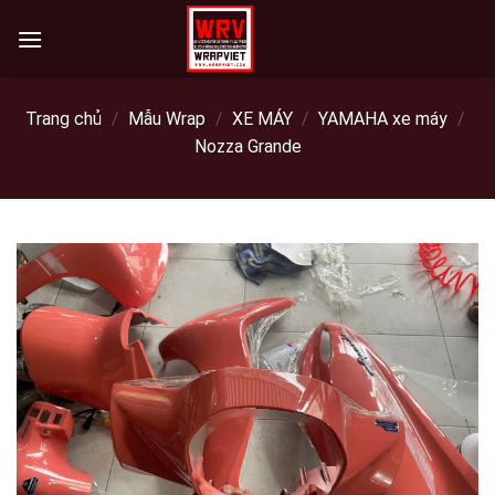
Skip
to
content
Trang chủ
/
Mẫu Wrap
/
XE MÁY
/
YAMAHA xe máy
/
Nozza Grande