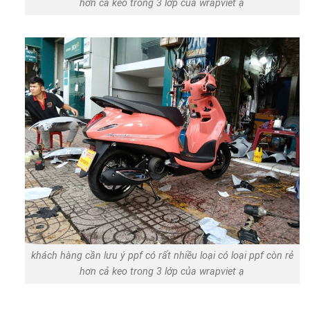
hơn cả keo trong 3 lớp của wrapviet ạ
khách hàng cần lưu ý ppf có rất nhiều loại có loại ppf còn rẻ
hơn cả keo trong 3 lớp của wrapviet ạ