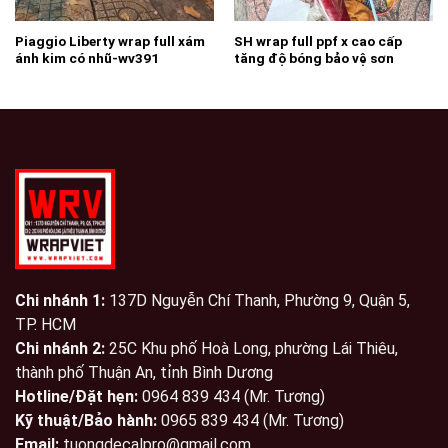
Piaggio Liberty wrap full xám
SH wrap full ppf x cao cấp
ánh kim có nhũ-wv391
tăng độ bóng bảo vệ sơn
chống trầy xước ( khách hàng
cần lưu ý ppf có rất nhiều loại
có loại ppf còn rẻ hon cả keo
trong 3 lớp của wrapviet ạ )-
wwv148
Chi nhánh 1:
137D Nguyễn Chí Thanh, Phường 9, Quận 5,
TP. HCM
Chi nhánh 2:
25C Khu phố Hoà Long, phường Lái Thiêu,
thành phố Thuận An, tỉnh Bình Dương
Hotline/Đặt hẹn:
0964 839 434 (Mr. Tương)
Kỹ thuật/Bảo hành:
0965 839 434 (Mr. Tương)
Email:
tuongdecalpro@gmail.com