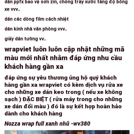
dán ppfx bảo vệ sơn zin, chống trầy xước tăng độ bóng
xe vvv..
dán các dòng film cách nhiệt
dán kính nhà văn phòng vvv..
giấy dán tường vv..
wrapviet luôn luôn cập nhật những mã
màu mới nhất nhằm đáp ứng nhu cầu
khách hàng gần xa
đáp ứng sự yêu thương ủng hộ quý khách
hàng gần xa wrapviet có kèm dịch vụ rửa xe
cho những xe dán keo trong ( nếu xe không
sạch ) ĐẶC BIỆT ( rửa máy trong cho những
xe dán đổi màu ) đó là sự kết hợp hoàn hảo
dành cho khách hàng
Nozza wrap full xanh nhũ -wv380