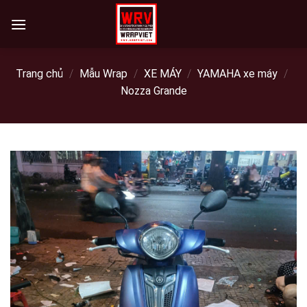
Skip
to
content
Trang chủ
/
Mẫu Wrap
/
XE MÁY
/
YAMAHA xe máy
/
Nozza Grande