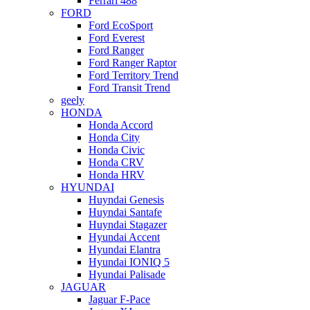
Ferrari 488
FORD
Ford EcoSport
Ford Everest
Ford Ranger
Ford Ranger Raptor
Ford Territory Trend
Ford Transit Trend
geely
HONDA
Honda Accord
Honda City
Honda Civic
Honda CRV
Honda HRV
HYUNDAI
Huyndai Genesis
Huyndai Santafe
Huyndai Stagazer
Hyundai Accent
Hyundai Elantra
Hyundai IONIQ 5
Hyundai Palisade
JAGUAR
Jaguar F-Pace