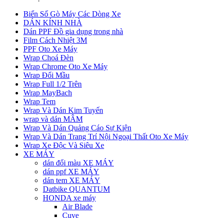
Biển Số Gò Máy Các Dòng Xe
DÁN KÍNH NHÀ
Dán PPF Đồ gia dụng trong nhà
Film Cách Nhiệt 3M
PPF Oto Xe Máy
Wrap Choá Đèn
Wrap Chrome Oto Xe Máy
Wrap Đổi Mầu
Wrap Full 1/2 Trên
Wrap MayBach
Wrap Tem
Wrap Và Dán Kim Tuyến
wrap và dán MÂM
Wrap Và Dán Quảng Cáo Sự Kiện
Wrap Và Dán Trang Trí Nội Ngoại Thất Oto Xe Máy
Wrap Xe Độc Và Siêu Xe
XE MÁY
dán đổi màu XE MÁY
dán ppf XE MÁY
dán tem XE MÁY
Datbike QUANTUM
HONDA xe máy
Air Blade
Cuve