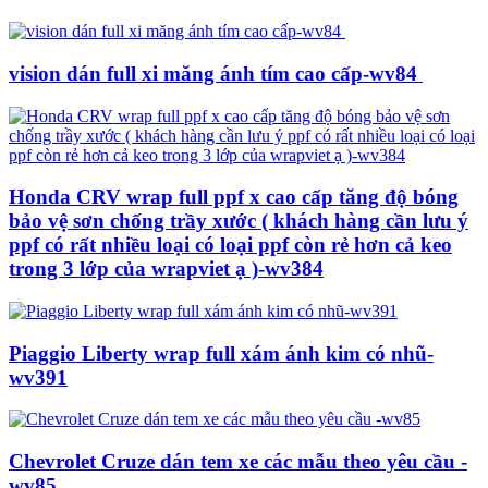
vision dán full xi măng ánh tím cao cấp-wv84
Honda CRV wrap full ppf x cao cấp tăng độ bóng
bảo vệ sơn chống trầy xước ( khách hàng cần lưu ý
ppf có rất nhiều loại có loại ppf còn rẻ hơn cả keo
trong 3 lớp của wrapviet ạ )-wv384
Piaggio Liberty wrap full xám ánh kim có nhũ-
wv391
Chevrolet Cruze dán tem xe các mẫu theo yêu cầu -
wv85