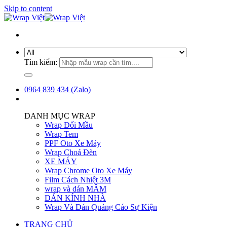
Skip to content
Tìm kiếm:
0964 839 434 (Zalo)
DANH MỤC WRAP
Wrap Đổi Mầu
Wrap Tem
PPF Oto Xe Máy
Wrap Choá Đèn
XE MÁY
Wrap Chrome Oto Xe Máy
Film Cách Nhiệt 3M
wrap và dán MÂM
DÁN KÍNH NHÀ
Wrap Và Dán Quảng Cáo Sự Kiện
TRANG CHỦ