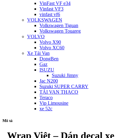
VinFast VF e34
Vinfast VF3
vinfast vf6
VOLKSWAGEN
Volkswagen Tiguan
Volkswagen Touareg
VOLVO
Volvo X90
Volvo XC60
Xe Tải Van
DongBen
Gaz
ISUZU
Suzuki Jimny
Jac N200
Suzuki SUPER CARRY
TẢI VAN THACO
Teraco
Vip Limousine
xe 52c
Mô tả
Wrap Việt – Dán decal xe