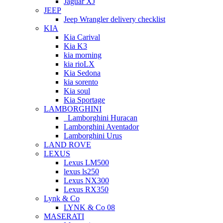
Jaguar XJ
JEEP
Jeep Wrangler delivery checklist
KIA
Kia Carival
Kia K3
kia morning
kia rioLX
Kia Sedona
kia sorento
Kia soul
Kia Sportage
LAMBORGHINI
Lamborghini Huracan
Lamborghini Aventador
Lamborghini Urus
LAND ROVE
LEXUS
Lexus LM500
lexus ls250
Lexus NX300
Lexus RX350
Lynk & Co
LYNK & Co 08
MASERATI