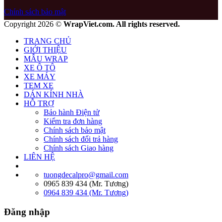
Chính sách bảo mật
Copyright 2026 ©
WrapViet.com. All rights reserved.
TRANG CHỦ
GIỚI THIỆU
MẪU WRAP
XE Ô TÔ
XE MÁY
TEM XE
DÁN KÍNH NHÀ
HỖ TRỢ
Bảo hành Điện tử
Kiểm tra đơn hàng
Chính sách bảo mật
Chính sách đổi trả hàng
Chính sách Giao hàng
LIÊN HỆ
tuongdecalpro@gmail.com
0965 839 434 (Mr. Tương)
0964 839 434 (Mr. Tương)
Đăng nhập