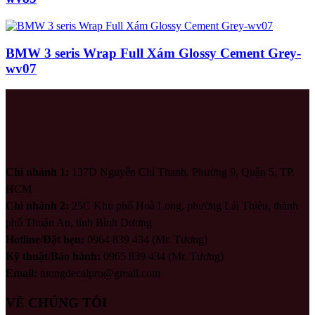
BMW 3 seris Wrap Full Xám Glossy Cement Grey-
wv07
Chi nhánh 1:
137D Nguyễn Chí Thanh, Phường 9, Quận 5, TP.
HCM
Chi nhánh 2:
25C Khu phố Hoà Long, phường Lái Thiêu, thành
phố Thuận An, tỉnh Bình Dương
Hotline/Đặt hẹn:
0964 839 434 (Mr. Tương)
Kỹ thuật/Bảo hành:
0965 839 434 (Mr. Tương)
Email:
tuongdecalpro@gmail.com
VỀ CHÚNG TÔI