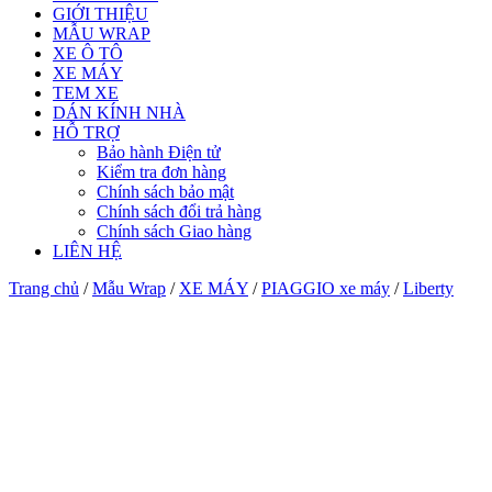
GIỚI THIỆU
MẪU WRAP
XE Ô TÔ
XE MÁY
TEM XE
DÁN KÍNH NHÀ
HỖ TRỢ
Bảo hành Điện tử
Kiểm tra đơn hàng
Chính sách bảo mật
Chính sách đổi trả hàng
Chính sách Giao hàng
LIÊN HỆ
Trang chủ
/
Mẫu Wrap
/
XE MÁY
/
PIAGGIO xe máy
/
Liberty