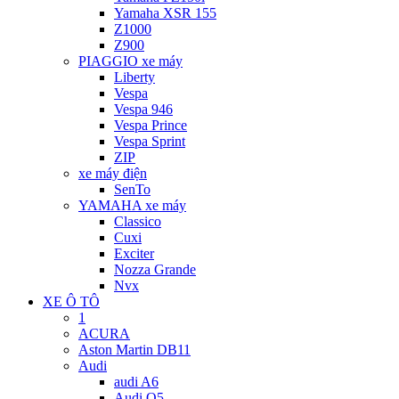
Yamaha XSR 155
Z1000
Z900
PIAGGIO xe máy
Liberty
Vespa
Vespa 946
Vespa Prince
Vespa Sprint
ZIP
xe máy điện
SenTo
YAMAHA xe máy
Classico
Cuxi
Exciter
Nozza Grande
Nvx
XE Ô TÔ
1
ACURA
Aston Martin DB11
Audi
audi A6
Audi Q5