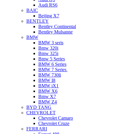
Audi RS6
BAIC
Beijing X7
BENTLEY
Bentley Continental
Bentley Mulsanne
BMW
BMW 3 seris
Bmw 320i
Bmw 325i
Bmw 5 Series
BMW 6 Series
BMW 7 Series
BMW 730li
BMW I8
BMW iX1
BMW X6
Bmw X7
BMW Z4
BYD TANG
CHEVROLET
Chevrolet Camaro
Chevrolet Cruze
FERRARI