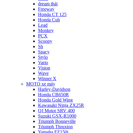
dream thái
Freeway
Honda CT 125
Honda Cub
Lead
Monkey
PCX
Scoopy
Sh
Spacy
Stylo
Vario
Vision
Wave
Winner X
MOTO xe máy
Harley-Davidson
Honda CB650R
Honda Gold Wing
Kawasaki Ninja ZX25R
QJ Motor SRV 400
Suzuki GSX-R1000
Triumph Bonneville
Triumph Thruxton
Yamaha FZ150i