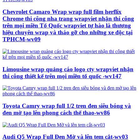
Chevrolet Camaro Wrap wrap full film herflix
Chrome thi công nha trang wrapviet nhận thi công
trên mọi miền Tổ Quốc wrapviet tự hào là thương
hiệu chuyên wrap và tháo gỡ cho những xe độc tại
TPHCM-wv09
Limousine wrap quảng cáo logo cty wrapviet nhận
thi công thiết kế trên mọi miền tổ quốc -wv147
Toyota Camry wrap full 1/2 tren đen siêu bóng và
đen mờ tạo lên phong cách thể thao-wv86
Audi Q5 Wrap Full Đen Mờ và lên tem cắt-wv03