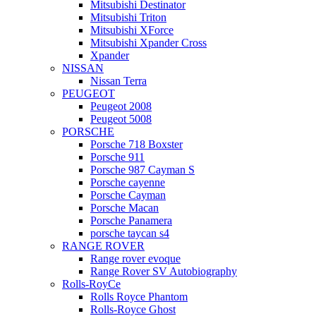
Mitsubishi Destinator
Mitsubishi Triton
Mitsubishi XForce
Mitsubishi Xpander Cross
Xpander
NISSAN
Nissan Terra
PEUGEOT
Peugeot 2008
Peugeot 5008
PORSCHE
Porsche 718 Boxster
Porsche 911
Porsche 987 Cayman S
Porsche cayenne
Porsche Cayman
Porsche Macan
Porsche Panamera
porsche taycan s4
RANGE ROVER
Range rover evoque
Range Rover SV Autobiography
Rolls-RoyCe
Rolls Royce Phantom
Rolls-Royce Ghost