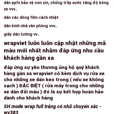
dán ppfx bảo vệ sơn zin, chống trầy xước tăng độ bóng
xe vvv..
dán các dòng film cách nhiệt
dán kính nhà văn phòng vvv..
giấy dán tường vv..
wrapviet luôn luôn cập nhật những mã
màu mới nhất nhằm đáp ứng nhu cầu
khách hàng gần xa
đáp ứng sự yêu thương ủng hộ quý khách
hàng gần xa wrapviet có kèm dịch vụ rửa xe
cho những xe dán keo trong ( nếu xe không
sạch ) ĐẶC BIỆT ( rửa máy trong cho những
xe dán đổi màu ) đó là sự kết hợp hoàn hảo
dành cho khách hàng
SH mode wrap full trắng có nhũ chuyển xắc -
wv383