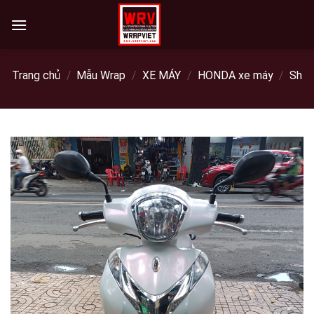
Skip
to
content
Trang chủ
/
Mẫu Wrap
/
XE MÁY
/
HONDA xe máy
/
Sh