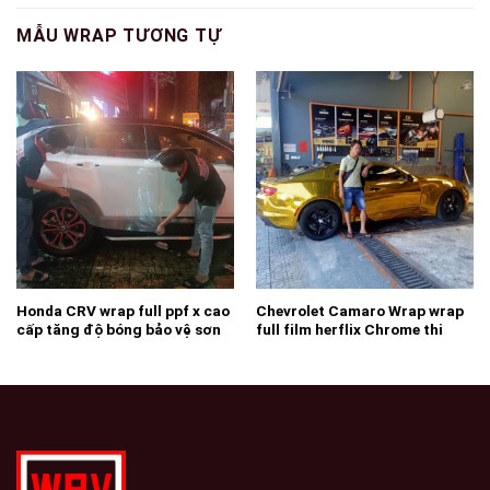
MẪU WRAP TƯƠNG TỰ
Honda CRV wrap full ppf x cao
Chevrolet Camaro Wrap wrap
cấp tăng độ bóng bảo vệ sơn
full film herflix Chrome thi
chống trầy xước ( khách hàng
công nha trang wrapviet nhận
cần lưu ý ppf có rất nhiều loại
thi công trên mọi miền Tổ
có loại ppf còn rẻ hơn cả keo
Quốc wrapviet tự hào là
trong 3 lớp của wrapviet ạ )-
thương hiệu chuyên wrap và
wv384
tháo gỡ cho những xe độc tại
TPHCM-wv09