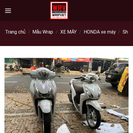
Skip
to
content
Trang chủ
/
Mẫu Wrap
/
XE MÁY
/
HONDA xe máy
/
Sh