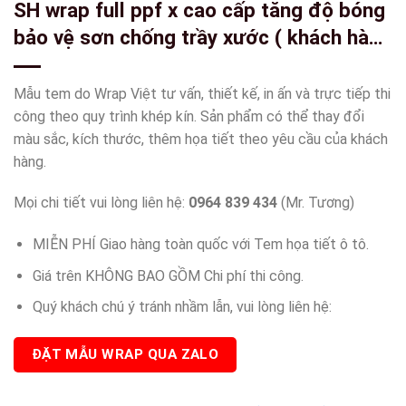
SH wrap full ppf x cao cấp tăng độ bóng
bảo vệ sơn chống trầy xước ( khách hàng
cần lưu ý ppf có rất nhiều loại có loại ppf
còn rẻ hơn cả keo trong 3 lớp của
Mẫu tem do Wrap Việt tư vấn, thiết kế, in ấn và trực tiếp thi
wrapviet ạ )-wv474
công theo quy trình khép kín. Sản phẩm có thể thay đổi
màu sắc, kích thước, thêm họa tiết theo yêu cầu của khách
hàng.
Mọi chi tiết vui lòng liên hệ:
0964 839 434
(Mr. Tương)
MIỄN PHÍ Giao hàng toàn quốc với Tem họa tiết ô tô.
Giá trên KHÔNG BAO GỒM Chi phí thi công.
Quý khách chú ý tránh nhầm lẫn, vui lòng liên hệ:
ĐẶT MẪU WRAP QUA ZALO