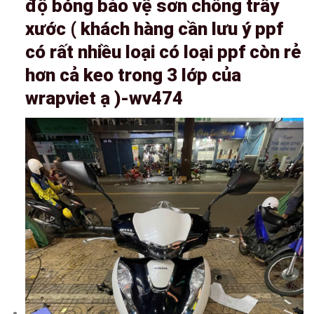
độ bóng bảo vệ sơn chống trầy
xước ( khách hàng cần lưu ý ppf
có rất nhiều loại có loại ppf còn rẻ
hơn cả keo trong 3 lớp của
wrapviet ạ )-wv474