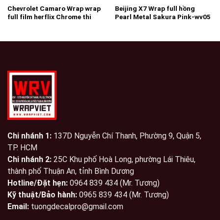
Chevrolet Camaro Wrap wrap
Beijing X7 Wrap full hồng
full film herflix Chrome thi
Pearl Metal Sakura Pink-wv05
công nha trang wrapviet nhận
thi công trên mọi miền Tổ
Quốc wrapviet tự hào là
thương hiệu chuyên wrap và
tháo gỡ cho những xe độc tại
TPHCM-wv09
Chi nhánh 1:
137D Nguyễn Chí Thanh, Phường 9, Quận 5,
TP. HCM
Chi nhánh 2:
25C Khu phố Hoà Long, phường Lái Thiêu,
thành phố Thuận An, tỉnh Bình Dương
Hotline/Đặt hẹn:
0964 839 434 (Mr. Tương)
Kỹ thuật/Bảo hành:
0965 839 434 (Mr. Tương)
Email:
tuongdecalpro@gmail.com