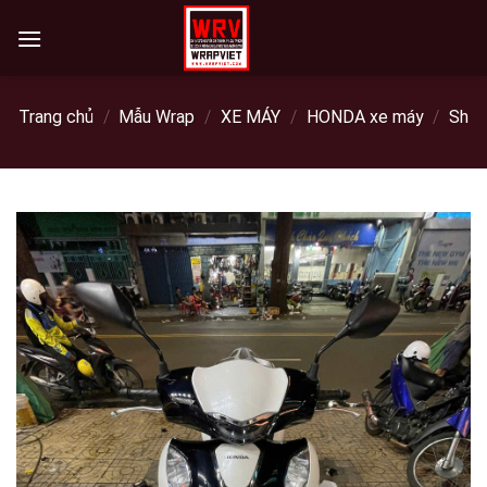
Skip
to
content
Trang chủ
/
Mẫu Wrap
/
XE MÁY
/
HONDA xe máy
/
Sh