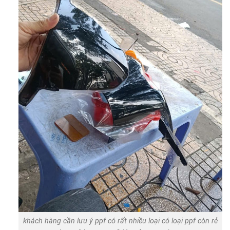
khách hàng cần lưu ý ppf có rất nhiều loại có loại ppf còn rẻ