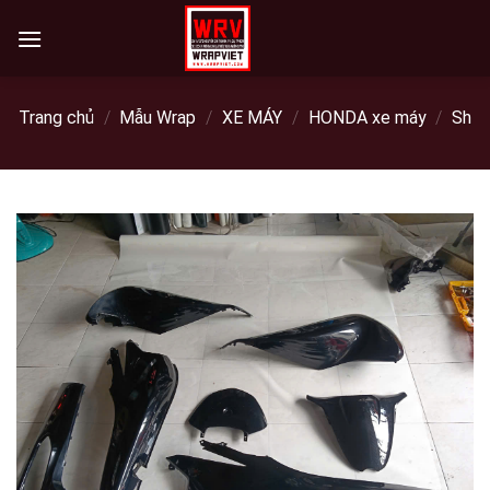
Skip
to
content
Trang chủ
/
Mẫu Wrap
/
XE MÁY
/
HONDA xe máy
/
Sh