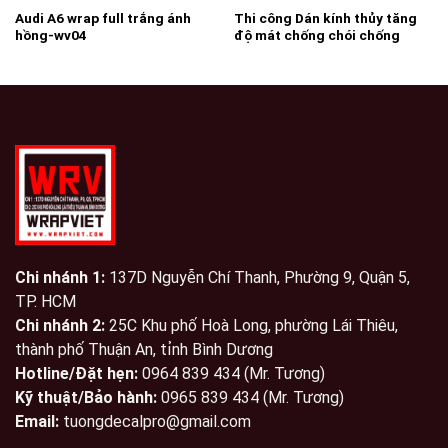
Audi A6 wrap full trắng ánh
Thi công Dán kính thủy tăng
hồng-wv04
độ mát chống chói chống
nắng tăng độ mát riêng tư bên
trong wrapviet nhận thi công
trên mọi miền tổ quốc-wv360
Chi nhánh 1:
137D Nguyễn Chí Thanh, Phường 9, Quận 5,
TP. HCM
Chi nhánh 2:
25C Khu phố Hoà Long, phường Lái Thiêu,
thành phố Thuận An, tỉnh Bình Dương
Hotline/Đặt hẹn:
0964 839 434 (Mr. Tương)
Kỹ thuật/Bảo hành:
0965 839 434 (Mr. Tương)
Email:
tuongdecalpro@gmail.com