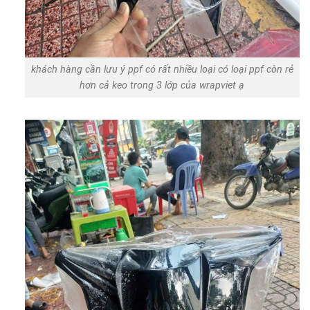
khách hàng cần lưu ý ppf có rất nhiều loại có loại ppf còn rẻ
hơn cả keo trong 3 lớp của wrapviet ạ