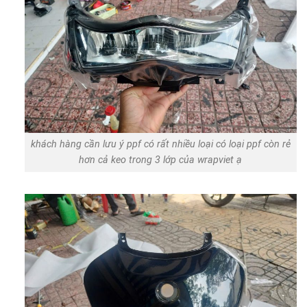
khách hàng cần lưu ý ppf có rất nhiều loại có loại ppf còn rẻ
hơn cả keo trong 3 lớp của wrapviet ạ