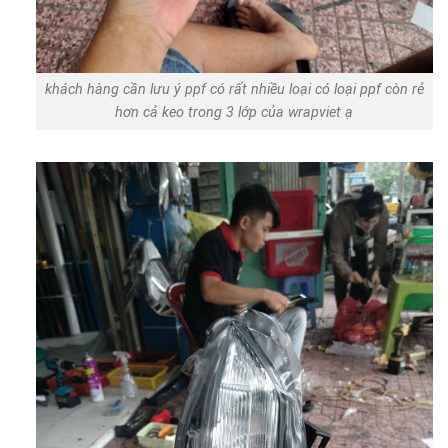
khách hàng cần lưu ý ppf có rất nhiều loại có loại ppf còn rẻ
hơn cả keo trong 3 lớp của wrapviet ạ