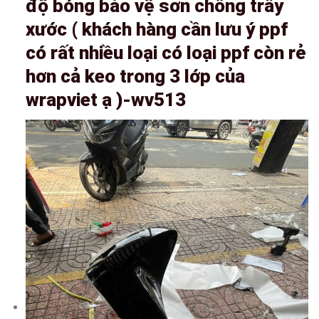
độ bóng bảo vệ sơn chống trầy
xước ( khách hàng cần lưu ý ppf
có rất nhiều loại có loại ppf còn rẻ
hơn cả keo trong 3 lớp của
wrapviet ạ )-wv513