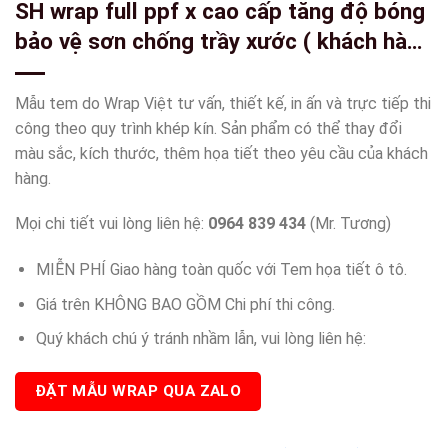
SH wrap full ppf x cao cấp tăng độ bóng
bảo vệ sơn chống trầy xước ( khách hàng
cần lưu ý ppf có rất nhiều loại có loại ppf
còn rẻ hơn cả keo trong 3 lớp của
Mẫu tem do Wrap Việt tư vấn, thiết kế, in ấn và trực tiếp thi
wrapviet ạ )-wv513
công theo quy trình khép kín. Sản phẩm có thể thay đổi
màu sắc, kích thước, thêm họa tiết theo yêu cầu của khách
hàng.
Mọi chi tiết vui lòng liên hệ:
0964 839 434
(Mr. Tương)
MIỄN PHÍ Giao hàng toàn quốc với Tem họa tiết ô tô.
Giá trên KHÔNG BAO GỒM Chi phí thi công.
Quý khách chú ý tránh nhầm lẫn, vui lòng liên hệ:
ĐẶT MẪU WRAP QUA ZALO