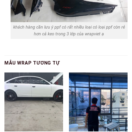
khách hàng cần lưu ý ppf có rất nhiều loại có loại ppf còn rẻ
hơn cả keo trong 3 lớp của wrapviet ạ
MẪU WRAP TƯƠNG TỰ