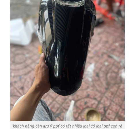
khách hàng cần lưu ý ppf có rất nhiều loại có loại ppf còn rẻ