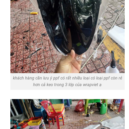
khách hàng cần lưu ý ppf có rất nhiều loại có loại ppf còn rẻ
hơn cả keo trong 3 lớp của wrapviet ạ