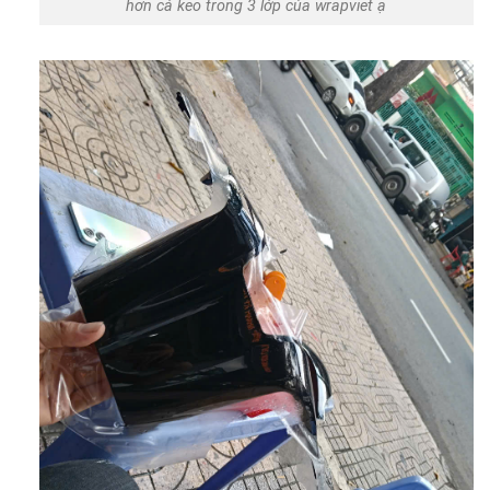
hơn cả keo trong 3 lớp của wrapviet ạ