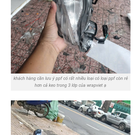
khách hàng cần lưu ý ppf có rất nhiều loại có loại ppf còn rẻ
hơn cả keo trong 3 lớp của wrapviet ạ