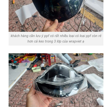
khách hàng cần lưu ý ppf có rất nhiều loại có loại ppf còn rẻ
hơn cả keo trong 3 lớp của wrapviet ạ