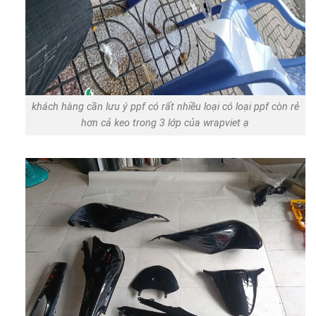
khách hàng cần lưu ý ppf có rất nhiều loại có loại ppf còn rẻ
hơn cả keo trong 3 lớp của wrapviet ạ