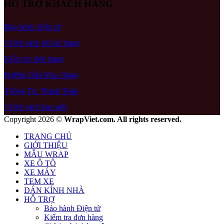
HỖ TRỢ KHÁCH HÀNG
Bảo hành Điện tử
Chính sách đổi trả hàng
Kiểm tra đơn hàng
Hướng Dẫn Mua Hàng
Thông Tin Thanh Toán
Chính sách bảo mật
Copyright 2026 ©
WrapViet.com. All rights reserved.
TRANG CHỦ
GIỚI THIỆU
MẪU WRAP
XE Ô TÔ
XE MÁY
TEM XE
DÁN KÍNH NHÀ
HỖ TRỢ
Bảo hành Điện tử
Kiểm tra đơn hàng