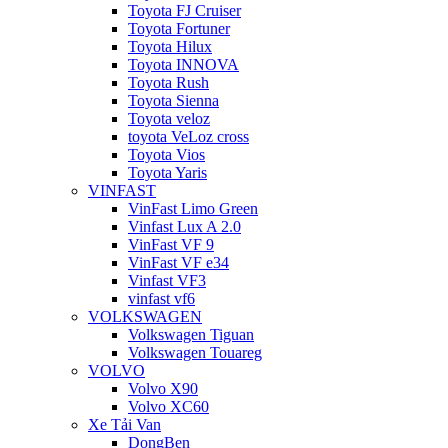
Toyota FJ Cruiser
Toyota Fortuner
Toyota Hilux
Toyota INNOVA
Toyota Rush
Toyota Sienna
Toyota veloz
toyota VeLoz cross
Toyota Vios
Toyota Yaris
VINFAST
VinFast Limo Green
Vinfast Lux A 2.0
VinFast VF 9
VinFast VF e34
Vinfast VF3
vinfast vf6
VOLKSWAGEN
Volkswagen Tiguan
Volkswagen Touareg
VOLVO
Volvo X90
Volvo XC60
Xe Tải Van
DongBen