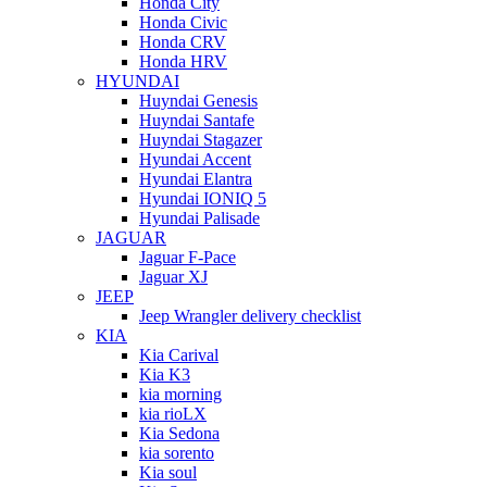
Honda City
Honda Civic
Honda CRV
Honda HRV
HYUNDAI
Huyndai Genesis
Huyndai Santafe
Huyndai Stagazer
Hyundai Accent
Hyundai Elantra
Hyundai IONIQ 5
Hyundai Palisade
JAGUAR
Jaguar F-Pace
Jaguar XJ
JEEP
Jeep Wrangler delivery checklist
KIA
Kia Carival
Kia K3
kia morning
kia rioLX
Kia Sedona
kia sorento
Kia soul