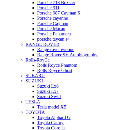
Porsche 718 Boxster
Porsche 911
Porsche 987 Cayman S
Porsche cayenne
Porsche Cayman
Porsche Macan
Porsche Panamera
porsche taycan s4
RANGE ROVER
Range rover evoque
Range Rover SV Autobiography
Rolls-RoyCe
Rolls Royce Phantom
Rolls-Royce Ghost
SUBARU
SUZUKI
Suzuki Lx6
Suzuki Lx7
Suzuki Swift
TESLA
Tesla model X5
TOYOTA
Toyota Alphard G
Toyota Camry
Toyota Corolla