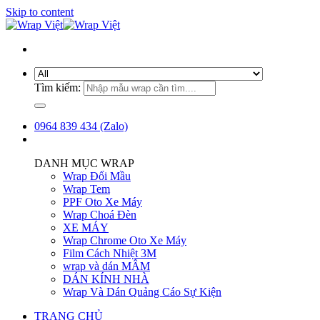
Skip to content
Tìm kiếm:
0964 839 434 (Zalo)
DANH MỤC WRAP
Wrap Đổi Mầu
Wrap Tem
PPF Oto Xe Máy
Wrap Choá Đèn
XE MÁY
Wrap Chrome Oto Xe Máy
Film Cách Nhiệt 3M
wrap và dán MÂM
DÁN KÍNH NHÀ
Wrap Và Dán Quảng Cáo Sự Kiện
TRANG CHỦ