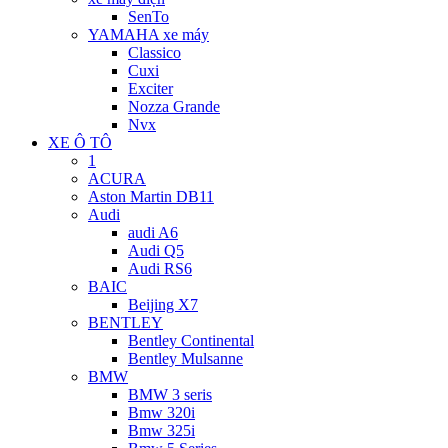
SenTo
YAMAHA xe máy
Classico
Cuxi
Exciter
Nozza Grande
Nvx
XE Ô TÔ
1
ACURA
Aston Martin DB11
Audi
audi A6
Audi Q5
Audi RS6
BAIC
Beijing X7
BENTLEY
Bentley Continental
Bentley Mulsanne
BMW
BMW 3 seris
Bmw 320i
Bmw 325i