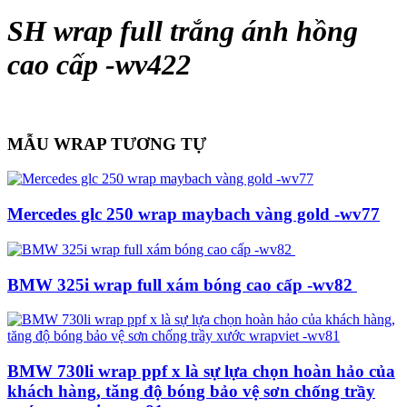
SH wrap full trắng ánh hồng
cao cấp -wv422
MẪU WRAP TƯƠNG TỰ
Mercedes glc 250 wrap maybach vàng gold -wv77
BMW 325i wrap full xám bóng cao cấp -wv82
BMW 730li wrap ppf x là sự lựa chọn hoàn hảo của
khách hàng, tăng độ bóng bảo vệ sơn chống trầy