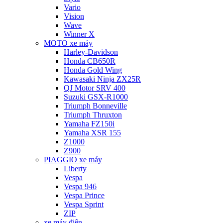
Vario
Vision
Wave
Winner X
MOTO xe máy
Harley-Davidson
Honda CB650R
Honda Gold Wing
Kawasaki Ninja ZX25R
QJ Motor SRV 400
Suzuki GSX-R1000
Triumph Bonneville
Triumph Thruxton
Yamaha FZ150i
Yamaha XSR 155
Z1000
Z900
PIAGGIO xe máy
Liberty
Vespa
Vespa 946
Vespa Prince
Vespa Sprint
ZIP
xe máy điện