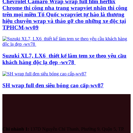
Chevrolet Camaro Wrap wrap full film herflix
Chrome thi công nha trang wrapviet nhận thi công
trên mọi miền Tổ Quốc wrapviet tự hào là thương
hiệu chuyên wrap và tháo gỡ cho những xe độc tại
TPHCM-wv09
Suzuki XL7, LX6 thiết kế làm tem xe theo yêu cầu
khách hàng độc lạ đẹp -wv78
SH wrap full đen siêu bóng cao cấp-wv87
Chi nhánh 1:
137D Nguyễn Chí Thanh, Phường 9, Quận 5, TP.