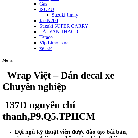
Gaz
ISUZU
Suzuki Jimny
Jac N200
Suzuki SUPER CARRY
TẢI VAN THACO
Teraco
Vip Limousine
xe 52c
Mô tả
Wrap Việt – Dán decal xe
Chuyên nghiệp
137D nguyễn chí
thanh,P9.Q5.TPHCM
Đội ngũ kỹ thuật viên được đào tạo bài bản,