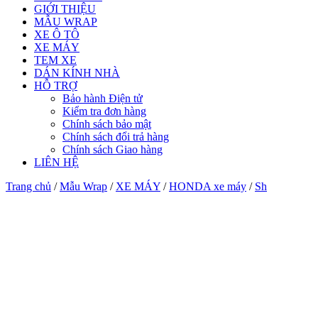
GIỚI THIỆU
MẪU WRAP
XE Ô TÔ
XE MÁY
TEM XE
DÁN KÍNH NHÀ
HỖ TRỢ
Bảo hành Điện tử
Kiểm tra đơn hàng
Chính sách bảo mật
Chính sách đổi trả hàng
Chính sách Giao hàng
LIÊN HỆ
Trang chủ
/
Mẫu Wrap
/
XE MÁY
/
HONDA xe máy
/
Sh