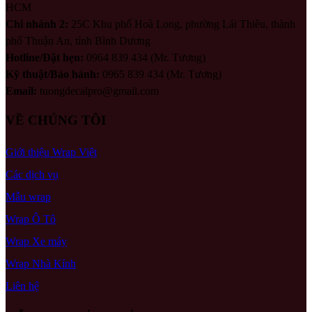
HCM
Chi nhánh 2:
25C Khu phố Hoà Long, phường Lái Thiêu, thành
phố Thuận An, tỉnh Bình Dương
Hotline/Đặt hẹn:
0964 839 434 (Mr. Tương)
Kỹ thuật/Bảo hành:
0965 839 434 (Mr. Tương)
Email:
tuongdecalpro@gmail.com
VỀ CHÚNG TÔI
Giới thiệu Wrap Việt
Các dịch vụ
Mẫu wrap
Wrap Ô Tô
Wrap Xe máy
Wrap Nhà Kính
Liên hệ