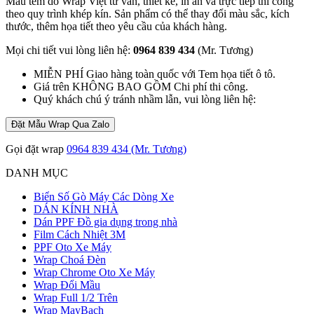
Mẫu tem do Wrap Việt tư vấn, thiết kế, in ấn và trực tiếp thi công
theo quy trình khép kín. Sản phẩm có thể thay đổi màu sắc, kích
thước, thêm họa tiết theo yêu cầu của khách hàng.
Mọi chi tiết vui lòng liên hệ:
0964 839 434
(Mr. Tương)
MIỄN PHÍ Giao hàng toàn quốc với Tem họa tiết ô tô.
Giá trên KHÔNG BAO GỒM Chi phí thi công.
Quý khách chú ý tránh nhầm lẫn, vui lòng liên hệ:
Đặt Mẫu Wrap Qua Zalo
Gọi đặt wrap
0964 839 434 (Mr. Tương)
DANH MỤC
Biển Số Gò Máy Các Dòng Xe
DÁN KÍNH NHÀ
Dán PPF Đồ gia dụng trong nhà
Film Cách Nhiệt 3M
PPF Oto Xe Máy
Wrap Choá Đèn
Wrap Chrome Oto Xe Máy
Wrap Đổi Mầu
Wrap Full 1/2 Trên
Wrap MayBach