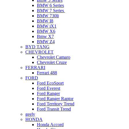
Bmw 5 Series
BMW 6 Series
BMW 7 Series
BMW 730li
BMW I8
BMW iX1
BMW X6
Bmw X7
BMW Z4
BYD TANG
CHEVROLET
Chevrolet Camaro
Chevrolet Cruze
FERRARI
Ferrari 488
FORD
Ford EcoSport
Ford Everest
Ford Ranger
Ford Ranger Raptor
Ford Territory Trend
Ford Transit Trend
geely
HONDA
Honda Accord