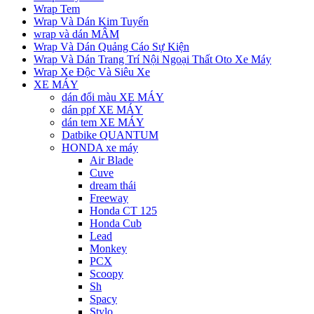
Wrap Tem
Wrap Và Dán Kim Tuyến
wrap và dán MÂM
Wrap Và Dán Quảng Cáo Sự Kiện
Wrap Và Dán Trang Trí Nội Ngoại Thất Oto Xe Máy
Wrap Xe Độc Và Siêu Xe
XE MÁY
dán đổi màu XE MÁY
dán ppf XE MÁY
dán tem XE MÁY
Datbike QUANTUM
HONDA xe máy
Air Blade
Cuve
dream thái
Freeway
Honda CT 125
Honda Cub
Lead
Monkey
PCX
Scoopy
Sh
Spacy
Stylo