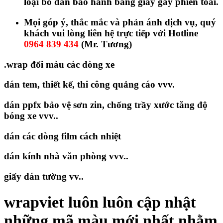
loại bỏ dần bảo hành bằng giấy gây phiền toái.
Mọi góp ý, thắc mắc và phản ánh dịch vụ, quý
khách vui lòng liên hệ trực tiếp với Hotline
0964 839 434
(Mr. Tương)
.wrap đổi màu các dòng xe
dán tem, thiết kế, thi công quảng cáo vvv.
dán ppfx bảo vệ sơn zin, chống trầy xước tăng độ
bóng xe vvv..
dán các dòng film cách nhiệt
dán kính nhà văn phòng vvv..
giấy dán tường vv..
wrapviet luôn luôn cập nhật
những mã màu mới nhất nhằm