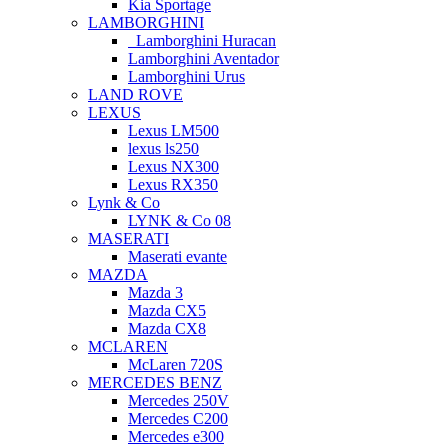
Kia Sportage
LAMBORGHINI
Lamborghini Huracan
Lamborghini Aventador
Lamborghini Urus
LAND ROVE
LEXUS
Lexus LM500
lexus ls250
Lexus NX300
Lexus RX350
Lynk & Co
LYNK & Co 08
MASERATI
Maserati evante
MAZDA
Mazda 3
Mazda CX5
Mazda CX8
MCLAREN
McLaren 720S
MERCEDES BENZ
Mercedes 250V
Mercedes C200
Mercedes e300