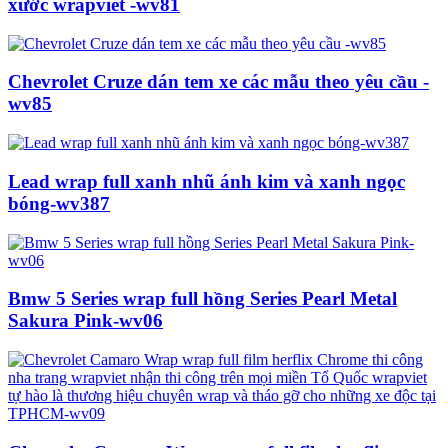
xước wrapviet -wv81
Chevrolet Cruze dán tem xe các mẫu theo yêu cầu -
wv85
Lead wrap full xanh nhũ ánh kim và xanh ngọc
bóng-wv387
Bmw 5 Series wrap full hồng Series Pearl Metal
Sakura Pink-wv06