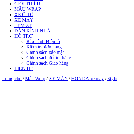
GIỚI THIỆU
MẪU WRAP
XE Ô TÔ
XE MÁY
TEM XE
DÁN KÍNH NHÀ
HỖ TRỢ
Bảo hành Điện tử
Kiểm tra đơn hàng
Chính sách bảo mật
Chính sách đổi trả hàng
Chính sách Giao hàng
LIÊN HỆ
Trang chủ
/
Mẫu Wrap
/
XE MÁY
/
HONDA xe máy
/
Stylo