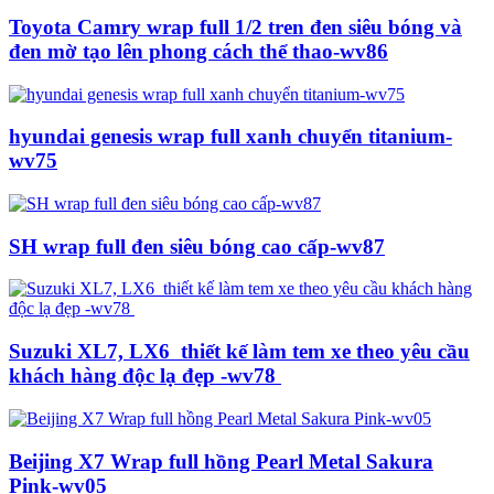
Toyota Camry wrap full 1/2 tren đen siêu bóng và
đen mờ tạo lên phong cách thể thao-wv86
hyundai genesis wrap full xanh chuyển titanium-
wv75
SH wrap full đen siêu bóng cao cấp-wv87
Suzuki XL7, LX6 thiết kế làm tem xe theo yêu cầu
khách hàng độc lạ đẹp -wv78
Beijing X7 Wrap full hồng Pearl Metal Sakura
Pink-wv05