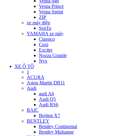
Vespa 946
Vespa Prince
Vespa Sprint
ZIP
xe máy điện
SenTo
YAMAHA xe máy
Classico
Cuxi
Exciter
Nozza Grande
Nvx
XE Ô TÔ
1
ACURA
Aston Martin DB11
Audi
audi A6
Audi Q5
Audi RS6
BAIC
Beijing X7
BENTLEY
Bentley Continental
Bentley Mulsanne