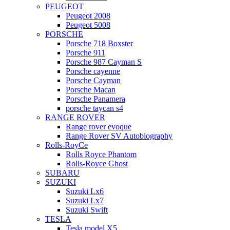
PEUGEOT
Peugeot 2008
Peugeot 5008
PORSCHE
Porsche 718 Boxster
Porsche 911
Porsche 987 Cayman S
Porsche cayenne
Porsche Cayman
Porsche Macan
Porsche Panamera
porsche taycan s4
RANGE ROVER
Range rover evoque
Range Rover SV Autobiography
Rolls-RoyCe
Rolls Royce Phantom
Rolls-Royce Ghost
SUBARU
SUZUKI
Suzuki Lx6
Suzuki Lx7
Suzuki Swift
TESLA
Tesla model X5