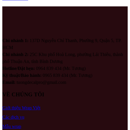
Chi nhánh 1:
137D Nguyễn Chí Thanh, Phường 9, Quận 5, TP.
HCM
Chi nhánh 2:
25C Khu phố Hoà Long, phường Lái Thiêu, thành
phố Thuận An, tỉnh Bình Dương
Hotline/Đặt hẹn:
0964 839 434 (Mr. Tương)
Kỹ thuật/Bảo hành:
0965 839 434 (Mr. Tương)
Email:
tuongdecalpro@gmail.com
VỀ CHÚNG TÔI
Giới thiệu Wrap Việt
Các dịch vụ
Mẫu wrap