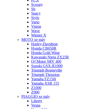
PCX
Scoopy
Sh
Spacy
Stylo
Vario
Vision
Wave
Winner X
MOTO xe máy
Harley-Davidson
Honda CB650R
Honda Gold Wing
Kawasaki Ninja ZX25R
QJ Motor SRV 400
Suzuki GSX-R1000
Triumph Bonneville
Triumph Thruxton
Yamaha FZ150i
Yamaha XSR 155
Z1000
Z900
PIAGGIO xe máy
Liberty
Vespa