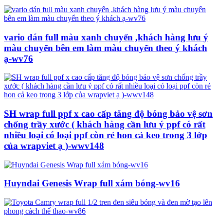
vario dán full màu xanh chuyển ,khách hàng lưu ý
màu chuyển bên em làm màu chuyển theo ý khách
ạ-wv76
SH wrap full ppf x cao cấp tăng độ bóng bảo vệ sơn
chống trầy xước ( khách hàng cần lưu ý ppf có rất
nhiều loại có loại ppf còn rẻ hon cả keo trong 3 lớp
của wrapviet ạ )-wwv148
Huyndai Genesis Wrap full xám bóng-wv16