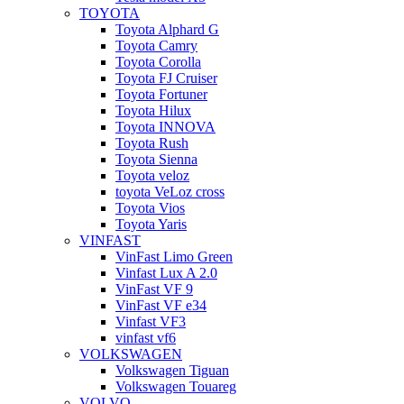
TOYOTA
Toyota Alphard G
Toyota Camry
Toyota Corolla
Toyota FJ Cruiser
Toyota Fortuner
Toyota Hilux
Toyota INNOVA
Toyota Rush
Toyota Sienna
Toyota veloz
toyota VeLoz cross
Toyota Vios
Toyota Yaris
VINFAST
VinFast Limo Green
Vinfast Lux A 2.0
VinFast VF 9
VinFast VF e34
Vinfast VF3
vinfast vf6
VOLKSWAGEN
Volkswagen Tiguan
Volkswagen Touareg
VOLVO