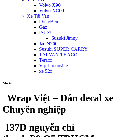
Volvo X90
Volvo XC60
Xe Tải Van
DongBen
Gaz
ISUZU
Suzuki Jimny
Jac N200
Suzuki SUPER CARRY
TẢI VAN THACO
Teraco
Vip Limousine
xe 52c
Mô tả
Wrap Việt – Dán decal xe
Chuyên nghiệp
137D nguyễn chí