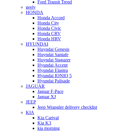
Ford Transit Trend
geely
HONDA
Honda Accord
Honda City
Honda Civic
Honda CRV
Honda HRV
HYUNDAI
Huyndai Genesis
Huyndai Santafe
Huyndai Stagazer
Hyundai Accent
Hyundai Elantra
Hyundai IONIQ 5
Hyundai Palisade
JAGUAR
Jaguar F-Pace
Jaguar XJ
JEEP
Jeep Wrangler delivery checklist
KIA
Kia Carival
Kia K3
kia morning