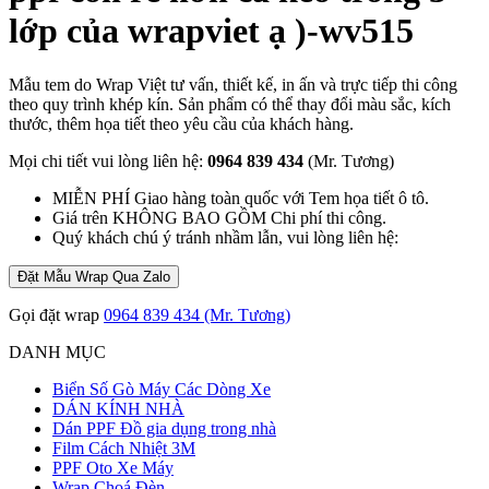
lớp của wrapviet ạ )-wv515
Mẫu tem do Wrap Việt tư vấn, thiết kế, in ấn và trực tiếp thi công
theo quy trình khép kín. Sản phẩm có thể thay đổi màu sắc, kích
thước, thêm họa tiết theo yêu cầu của khách hàng.
Mọi chi tiết vui lòng liên hệ:
0964 839 434
(Mr. Tương)
MIỄN PHÍ Giao hàng toàn quốc với Tem họa tiết ô tô.
Giá trên KHÔNG BAO GỒM Chi phí thi công.
Quý khách chú ý tránh nhầm lẫn, vui lòng liên hệ:
Đặt Mẫu Wrap Qua Zalo
Gọi đặt wrap
0964 839 434 (Mr. Tương)
DANH MỤC
Biển Số Gò Máy Các Dòng Xe
DÁN KÍNH NHÀ
Dán PPF Đồ gia dụng trong nhà
Film Cách Nhiệt 3M
PPF Oto Xe Máy
Wrap Choá Đèn