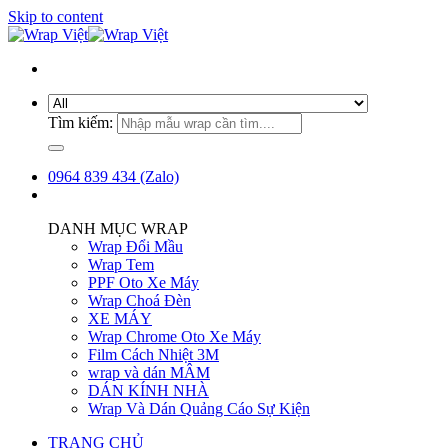
Skip to content
Tìm kiếm:
0964 839 434 (Zalo)
DANH MỤC WRAP
Wrap Đổi Mầu
Wrap Tem
PPF Oto Xe Máy
Wrap Choá Đèn
XE MÁY
Wrap Chrome Oto Xe Máy
Film Cách Nhiệt 3M
wrap và dán MÂM
DÁN KÍNH NHÀ
Wrap Và Dán Quảng Cáo Sự Kiện
TRANG CHỦ