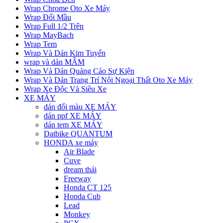
Wrap Chrome Oto Xe Máy
Wrap Đổi Mầu
Wrap Full 1/2 Trên
Wrap MayBach
Wrap Tem
Wrap Và Dán Kim Tuyến
wrap và dán MÂM
Wrap Và Dán Quảng Cáo Sự Kiện
Wrap Và Dán Trang Trí Nội Ngoại Thất Oto Xe Máy
Wrap Xe Độc Và Siêu Xe
XE MÁY
dán đổi màu XE MÁY
dán ppf XE MÁY
dán tem XE MÁY
Datbike QUANTUM
HONDA xe máy
Air Blade
Cuve
dream thái
Freeway
Honda CT 125
Honda Cub
Lead
Monkey