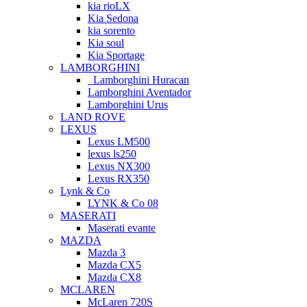
kia rioLX
Kia Sedona
kia sorento
Kia soul
Kia Sportage
LAMBORGHINI
Lamborghini Huracan
Lamborghini Aventador
Lamborghini Urus
LAND ROVE
LEXUS
Lexus LM500
lexus ls250
Lexus NX300
Lexus RX350
Lynk & Co
LYNK & Co 08
MASERATI
Maserati evante
MAZDA
Mazda 3
Mazda CX5
Mazda CX8
MCLAREN
McLaren 720S