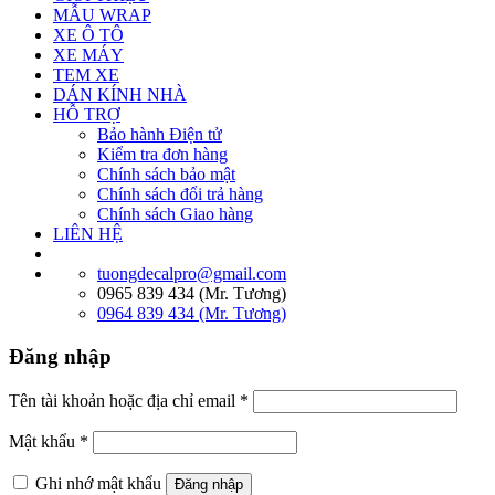
MẪU WRAP
XE Ô TÔ
XE MÁY
TEM XE
DÁN KÍNH NHÀ
HỖ TRỢ
Bảo hành Điện tử
Kiểm tra đơn hàng
Chính sách bảo mật
Chính sách đổi trả hàng
Chính sách Giao hàng
LIÊN HỆ
tuongdecalpro@gmail.com
0965 839 434 (Mr. Tương)
0964 839 434 (Mr. Tương)
Đăng nhập
Tên tài khoản hoặc địa chỉ email
*
Mật khẩu
*
Ghi nhớ mật khẩu
Đăng nhập