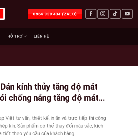
0964 839 434 (ZALO)
À
HỖ TRỢ
LIÊN HỆ
 Dán kính thủy tăng độ mát
ói chống nắng tăng độ mát
bên trong wrapviet nhận thi
n mọi miền tổ quốc-wv360
Việt tư vấn, thiết kế, in ấn và trực tiếp thi công
khép kín. Sản phẩm có thể thay đổi màu sắc, kích
 tiết theo yêu cầu của khách hàng.