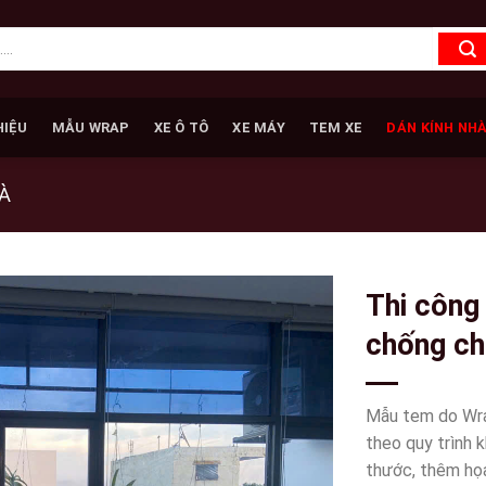
HIỆU
MẪU WRAP
XE Ô TÔ
XE MÁY
TEM XE
DÁN KÍNH NH
À
Thi công
chống ch
riêng tư 
công trê
Mẫu tem do Wrap 
theo quy trình 
thước, thêm họa