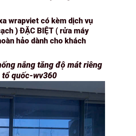
xa wrapviet có kèm dịch vụ
sạch ) ĐẶC BIỆT ( rửa máy
 hoàn hảo dành cho khách
hống nắng tăng độ mát riêng
n tổ quốc-wv360