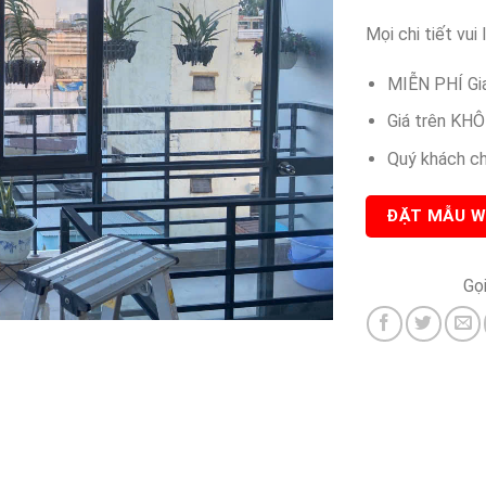
Mọi chi tiết vui 
MIỄN PHÍ Gia
Giá trên KHÔ
Quý khách chú
ĐẶT MẪU W
Gọ