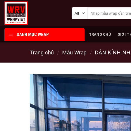
Skip
Tìm
to
kiếm:
content
DANH MỤC WRAP
TRANG CHỦ
GIỚI T
Trang chủ
/
Mẫu Wrap
/
DÁN KÍNH NH