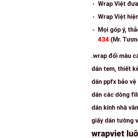
Wrap Việt đưa 
Wrap Việt hiện
Mọi góp ý, thắ
434
(Mr. Tươn
.wrap đổi màu c
dán tem, thiết k
dán ppfx bảo vệ 
dán các dòng fi
dán kính nhà văn
giấy dán tường v
wrapviet lu