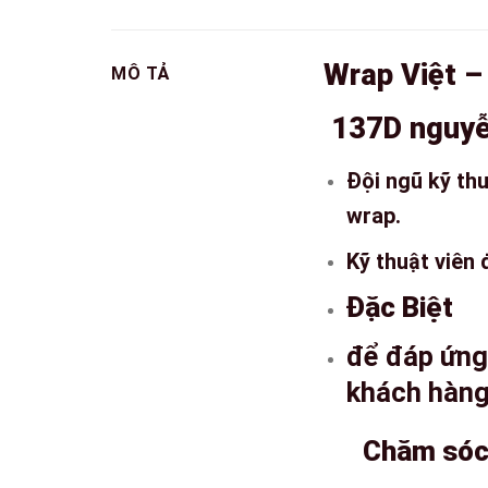
Wrap Việt –
MÔ TẢ
137D nguyễ
Đội ngũ kỹ th
wrap.
Kỹ thuật viên 
Đặc Biệt
để đáp ứng
khách hàn
Chăm sóc k