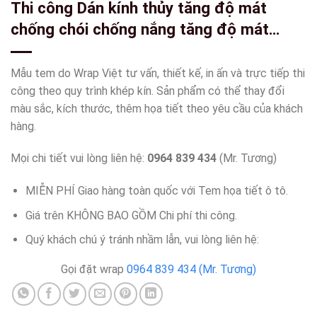
Thi công Dán kính thủy tăng độ mát
chống chói chống nắng tăng độ mát
riêng tư bên trong wrapviet nhận thi công
trên mọi miền tổ quốc-wv454
Mẫu tem do Wrap Việt tư vấn, thiết kế, in ấn và trực tiếp thi
công theo quy trình khép kín. Sản phẩm có thể thay đổi
màu sắc, kích thước, thêm họa tiết theo yêu cầu của khách
hàng.
Mọi chi tiết vui lòng liên hệ:
0964 839 434
(Mr. Tương)
MIỄN PHÍ Giao hàng toàn quốc với Tem họa tiết ô tô.
Giá trên KHÔNG BAO GỒM Chi phí thi công.
Quý khách chú ý tránh nhầm lẫn, vui lòng liên hệ:
Gọi đặt wrap
0964 839 434 (Mr. Tương)