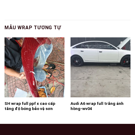
MẪU WRAP TƯƠNG TỰ
SH wrap full ppf x cao cấp
Audi A6 wrap full trắng ánh
tăng độ bóng bảo vệ sơn
hồng-wv04
chống trầy xước ( khách hàng
cần lưu ý ppf có rất nhiều loại
có loại ppf còn rẻ hon cả keo
trong 3 lớp của wrapviet ạ )-
wwv148