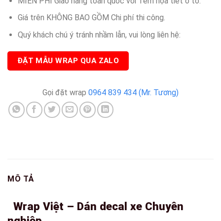
MIỄN PHÍ Giao hàng toàn quốc với Tem họa tiết ô tô.
Giá trên KHÔNG BAO GỒM Chi phí thi công.
Quý khách chú ý tránh nhầm lẫn, vui lòng liên hệ:
ĐẶT MẪU WRAP QUA ZALO
Gọi đặt wrap
0964 839 434 (Mr. Tương)
MÔ TẢ
Wrap Việt – Dán decal xe Chuyên
nghiệp