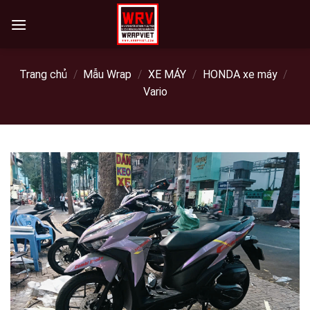
Skip
to
content
Trang chủ
/
Mẫu Wrap
/
XE MÁY
/
HONDA xe máy
/
Vario