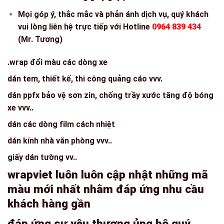
Mọi góp ý, thắc mắc và phản ánh dịch vụ, quý khách
vui lòng liên hệ trực tiếp với Hotline
0964 839 434
(Mr. Tương)
.wrap đổi màu các dòng xe
dán tem, thiết kế, thi công quảng cáo vvv.
dán ppfx bảo vệ sơn zin, chống trầy xước tăng độ bóng
xe vvv..
dán các dòng film cách nhiệt
dán kính nhà văn phòng vvv..
giấy dán tường vv..
wrapviet luôn luôn cập nhật những mã
màu mới nhất nhằm đáp ứng nhu cầu
khách hàng gần
đáp ứng sự yêu thương ủng hộ quý