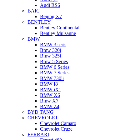
Audi RS6
BAIC
Beijing X7
BENTLEY
Bentley Continental
Bentley Mulsanne
BMW
BMW 3 seris
Bmw 320i
Bmw 325i
Bmw 5 Series
BMW 6 Series
BMW 7 Series
BMW 730li
BMW I8
BMW iX1
BMW X6
Bmw X7
BMW Z4
BYD TANG
CHEVROLET
Chevrolet Camaro
Chevrolet Cruze
FERRARI