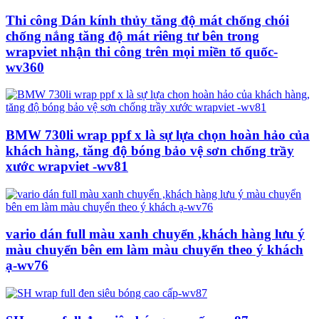
Thi công Dán kính thủy tăng độ mát chống chói
chống nắng tăng độ mát riêng tư bên trong
wrapviet nhận thi công trên mọi miền tổ quốc-
wv360
BMW 730li wrap ppf x là sự lựa chọn hoàn hảo của
khách hàng, tăng độ bóng bảo vệ sơn chống trầy
xước wrapviet -wv81
vario dán full màu xanh chuyển ,khách hàng lưu ý
màu chuyển bên em làm màu chuyển theo ý khách
ạ-wv76