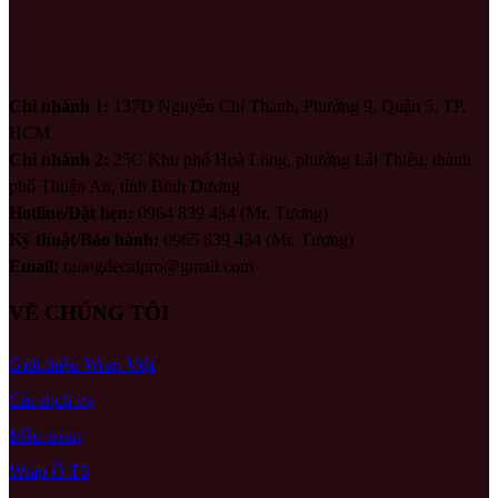
Chi nhánh 1:
137D Nguyễn Chí Thanh, Phường 9, Quận 5, TP.
HCM
Chi nhánh 2:
25C Khu phố Hoà Long, phường Lái Thiêu, thành
phố Thuận An, tỉnh Bình Dương
Hotline/Đặt hẹn:
0964 839 434 (Mr. Tương)
Kỹ thuật/Bảo hành:
0965 839 434 (Mr. Tương)
Email:
tuongdecalpro@gmail.com
VỀ CHÚNG TÔI
Giới thiệu Wrap Việt
Các dịch vụ
Mẫu wrap
Wrap Ô Tô