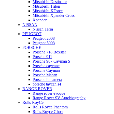
Mitsubishi Destinator
Mitsubishi Triton
Mitsubishi XForce
Mitsubishi Xpander Cross
Xpander
NISSAN
Nissan Terra
PEUGEOT
Peugeot 2008
Peugeot 5008
PORSCHE
Porsche 718 Boxster
Porsche 911
Porsche 987 Cayman S
Porsche cayenne
Porsche Cayman
Porsche Macan
Porsche Panamera
porsche taycan s4
RANGE ROVER
Range rover evoque
Range Rover SV Autobiography
Rolls-RoyCe
Rolls Royce Phantom
Rolls-Royce Ghost