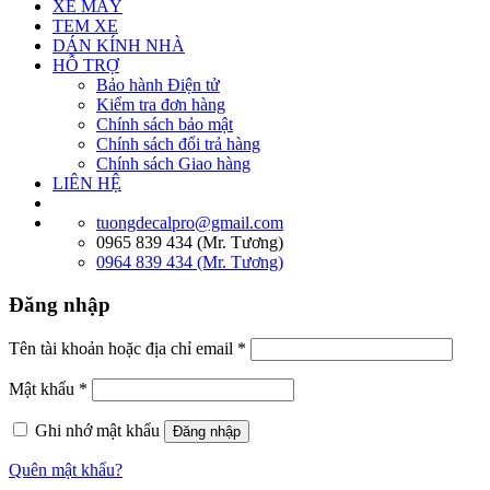
XE MÁY
TEM XE
DÁN KÍNH NHÀ
HỖ TRỢ
Bảo hành Điện tử
Kiểm tra đơn hàng
Chính sách bảo mật
Chính sách đổi trả hàng
Chính sách Giao hàng
LIÊN HỆ
tuongdecalpro@gmail.com
0965 839 434 (Mr. Tương)
0964 839 434 (Mr. Tương)
Đăng nhập
Tên tài khoản hoặc địa chỉ email
*
Mật khẩu
*
Ghi nhớ mật khẩu
Đăng nhập
Quên mật khẩu?