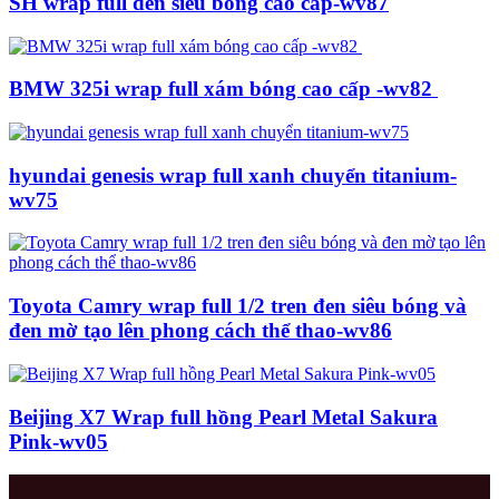
SH wrap full đen siêu bóng cao cấp-wv87
BMW 325i wrap full xám bóng cao cấp -wv82
hyundai genesis wrap full xanh chuyển titanium-
wv75
Toyota Camry wrap full 1/2 tren đen siêu bóng và
đen mờ tạo lên phong cách thể thao-wv86
Beijing X7 Wrap full hồng Pearl Metal Sakura
Pink-wv05