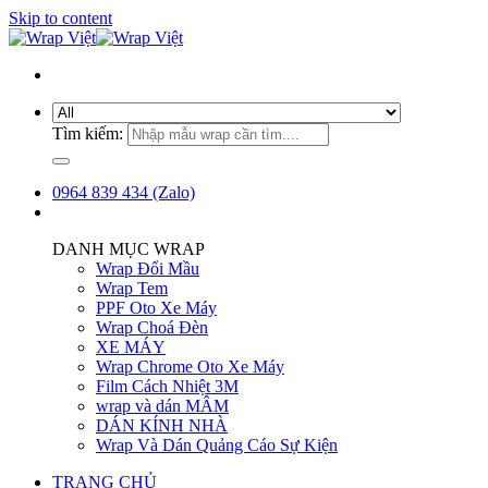
Skip to content
Tìm kiếm:
0964 839 434 (Zalo)
DANH MỤC WRAP
Wrap Đổi Mầu
Wrap Tem
PPF Oto Xe Máy
Wrap Choá Đèn
XE MÁY
Wrap Chrome Oto Xe Máy
Film Cách Nhiệt 3M
wrap và dán MÂM
DÁN KÍNH NHÀ
Wrap Và Dán Quảng Cáo Sự Kiện
TRANG CHỦ