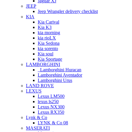
Jaguar XJ
JEEP
Jeep Wrangler delivery checklist
KIA
Kia Carival
Kia K3
kia morning
kia rioLX
Kia Sedona
kia sorento
Kia soul
Kia Sportage
LAMBORGHINI
Lamborghini Huracan
Lamborghini Aventador
Lamborghini Urus
LAND ROVE
LEXUS
Lexus LM500
lexus ls250
Lexus NX300
Lexus RX350
Lynk & Co
LYNK & Co 08
MASERATI