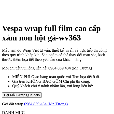
Vespa wrap full film cao cấp
xám non hột gà-wv363
Mẫu tem do Wrap Việt tư vấn, thiết kế, in ấn và trực tiếp thi công
theo quy trình khép kín. Sản phẩm có thể thay đổi màu sắc, kích
thước, thêm họa tiết theo yêu cầu của khách hàng.
Mọi chi tiết vui lòng liên hệ:
0964 839 434
(Mr. Tương)
MIỄN PHÍ Giao hàng toàn quốc với Tem họa tiết ô tô.
Giá trên KHÔNG BAO GỒM Chi phí thi công.
Quý khách chú ý tránh nhầm lẫn, vui lòng liên hệ:
Đặt Mẫu Wrap Qua Zalo
Gọi đặt wrap
0964 839 434 (Mr. Tương)
DANH MỤC