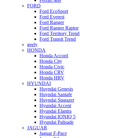
Ferrari 488
FORD
Ford EcoSport
Ford Everest
Ford Ranger
Ford Ranger Raptor
Ford Territory Trend
Ford Transit Trend
geely
HONDA
Honda Accord
Honda City
Honda Civic
Honda CRV
Honda HRV
HYUNDAI
Huyndai Genesis
Huyndai Santafe
Huyndai Stagazer
Hyundai Accent
Hyundai Elantra
Hyundai IONIQ 5
Hyundai Palisade
JAGUAR
Jaguar F-Pace