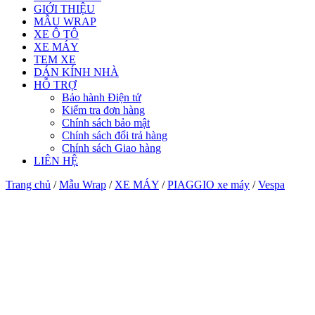
GIỚI THIỆU
MẪU WRAP
XE Ô TÔ
XE MÁY
TEM XE
DÁN KÍNH NHÀ
HỖ TRỢ
Bảo hành Điện tử
Kiểm tra đơn hàng
Chính sách bảo mật
Chính sách đổi trả hàng
Chính sách Giao hàng
LIÊN HỆ
Trang chủ
/
Mẫu Wrap
/
XE MÁY
/
PIAGGIO xe máy
/
Vespa