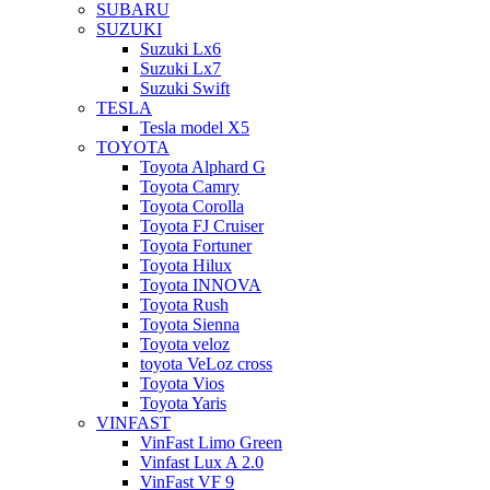
SUBARU
SUZUKI
Suzuki Lx6
Suzuki Lx7
Suzuki Swift
TESLA
Tesla model X5
TOYOTA
Toyota Alphard G
Toyota Camry
Toyota Corolla
Toyota FJ Cruiser
Toyota Fortuner
Toyota Hilux
Toyota INNOVA
Toyota Rush
Toyota Sienna
Toyota veloz
toyota VeLoz cross
Toyota Vios
Toyota Yaris
VINFAST
VinFast Limo Green
Vinfast Lux A 2.0
VinFast VF 9