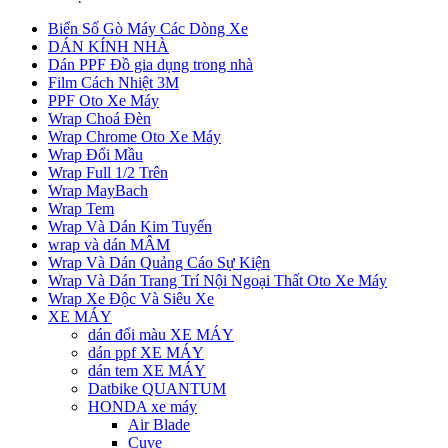
Biển Số Gò Máy Các Dòng Xe
DÁN KÍNH NHÀ
Dán PPF Đồ gia dụng trong nhà
Film Cách Nhiệt 3M
PPF Oto Xe Máy
Wrap Choá Đèn
Wrap Chrome Oto Xe Máy
Wrap Đổi Mầu
Wrap Full 1/2 Trên
Wrap MayBach
Wrap Tem
Wrap Và Dán Kim Tuyến
wrap và dán MÂM
Wrap Và Dán Quảng Cáo Sự Kiện
Wrap Và Dán Trang Trí Nội Ngoại Thất Oto Xe Máy
Wrap Xe Độc Và Siêu Xe
XE MÁY
dán đổi màu XE MÁY
dán ppf XE MÁY
dán tem XE MÁY
Datbike QUANTUM
HONDA xe máy
Air Blade
Cuve