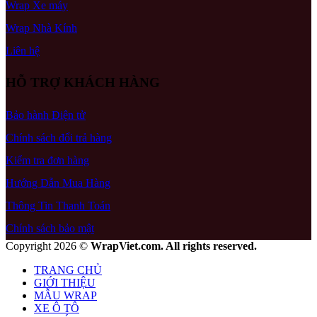
Wrap Xe máy
Wrap Nhà Kính
Liên hệ
HỖ TRỢ KHÁCH HÀNG
Bảo hành Điện tử
Chính sách đổi trả hàng
Kiểm tra đơn hàng
Hướng Dẫn Mua Hàng
Thông Tin Thanh Toán
Chính sách bảo mật
Copyright 2026 ©
WrapViet.com. All rights reserved.
TRANG CHỦ
GIỚI THIỆU
MẪU WRAP
XE Ô TÔ