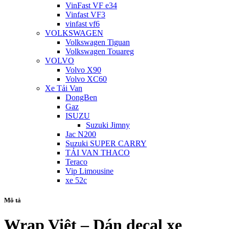
VinFast VF e34
Vinfast VF3
vinfast vf6
VOLKSWAGEN
Volkswagen Tiguan
Volkswagen Touareg
VOLVO
Volvo X90
Volvo XC60
Xe Tải Van
DongBen
Gaz
ISUZU
Suzuki Jimny
Jac N200
Suzuki SUPER CARRY
TẢI VAN THACO
Teraco
Vip Limousine
xe 52c
Mô tả
Wrap Việt – Dán decal xe