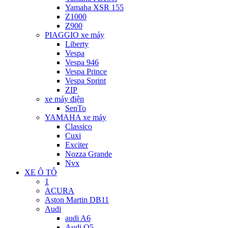
Yamaha XSR 155
Z1000
Z900
PIAGGIO xe máy
Liberty
Vespa
Vespa 946
Vespa Prince
Vespa Sprint
ZIP
xe máy điện
SenTo
YAMAHA xe máy
Classico
Cuxi
Exciter
Nozza Grande
Nvx
XE Ô TÔ
1
ACURA
Aston Martin DB11
Audi
audi A6
Audi Q5