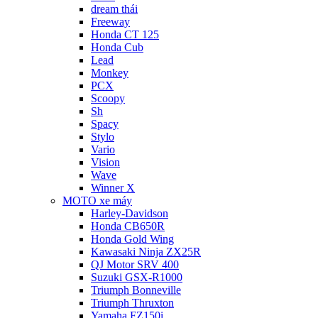
dream thái
Freeway
Honda CT 125
Honda Cub
Lead
Monkey
PCX
Scoopy
Sh
Spacy
Stylo
Vario
Vision
Wave
Winner X
MOTO xe máy
Harley-Davidson
Honda CB650R
Honda Gold Wing
Kawasaki Ninja ZX25R
QJ Motor SRV 400
Suzuki GSX-R1000
Triumph Bonneville
Triumph Thruxton
Yamaha FZ150i