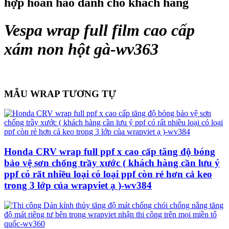
hợp hoàn hảo dành cho khách hàng
Vespa wrap full film cao cấp
xám non hột gà-wv363
MẪU WRAP TƯƠNG TỰ
Honda CRV wrap full ppf x cao cấp tăng độ bóng
bảo vệ sơn chống trầy xước ( khách hàng cần lưu ý
ppf có rất nhiều loại có loại ppf còn rẻ hơn cả keo
trong 3 lớp của wrapviet ạ )-wv384