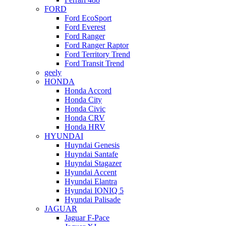
FORD
Ford EcoSport
Ford Everest
Ford Ranger
Ford Ranger Raptor
Ford Territory Trend
Ford Transit Trend
geely
HONDA
Honda Accord
Honda City
Honda Civic
Honda CRV
Honda HRV
HYUNDAI
Huyndai Genesis
Huyndai Santafe
Huyndai Stagazer
Hyundai Accent
Hyundai Elantra
Hyundai IONIQ 5
Hyundai Palisade
JAGUAR
Jaguar F-Pace