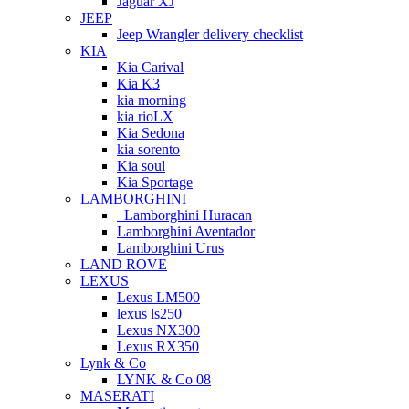
Jaguar XJ
JEEP
Jeep Wrangler delivery checklist
KIA
Kia Carival
Kia K3
kia morning
kia rioLX
Kia Sedona
kia sorento
Kia soul
Kia Sportage
LAMBORGHINI
Lamborghini Huracan
Lamborghini Aventador
Lamborghini Urus
LAND ROVE
LEXUS
Lexus LM500
lexus ls250
Lexus NX300
Lexus RX350
Lynk & Co
LYNK & Co 08
MASERATI