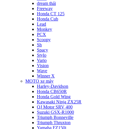
dream thái
Freeway
Honda CT 125
Honda Cub
Lead
Monkey
PCX
Scoopy
Sh
Spacy
Stylo
Vario
Vision
Wave
Winner X
MOTO xe máy
Harley-Davidson
Honda CB650R
Honda Gold Wing
Kawasaki Ninja ZX25R
QJ Motor SRV 400
Suzuki GSX-R1000
Triumph Bonneville
Triumph Thruxton
Yamaha FZ150i