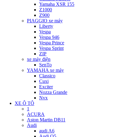
Yamaha XSR 155
Z1000
Z900
PIAGGIO xe máy
Liberty
Vespa
Vespa 946
Vespa Prince
Vespa Sprint
ZIP
xe máy điện
SenTo
YAMAHA xe máy
Classico
Cuxi
Exciter
Nozza Grande
Nvx
XE Ô TÔ
1
ACURA
Aston Martin DB11
Audi
audi A6
Audi Q5