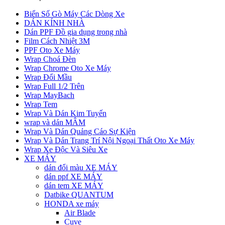
Biển Số Gò Máy Các Dòng Xe
DÁN KÍNH NHÀ
Dán PPF Đồ gia dụng trong nhà
Film Cách Nhiệt 3M
PPF Oto Xe Máy
Wrap Choá Đèn
Wrap Chrome Oto Xe Máy
Wrap Đổi Mầu
Wrap Full 1/2 Trên
Wrap MayBach
Wrap Tem
Wrap Và Dán Kim Tuyến
wrap và dán MÂM
Wrap Và Dán Quảng Cáo Sự Kiện
Wrap Và Dán Trang Trí Nội Ngoại Thất Oto Xe Máy
Wrap Xe Độc Và Siêu Xe
XE MÁY
dán đổi màu XE MÁY
dán ppf XE MÁY
dán tem XE MÁY
Datbike QUANTUM
HONDA xe máy
Air Blade
Cuve