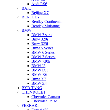
Audi RS6
BAIC
Beijing X7
BENTLEY
Bentley Continental
Bentley Mulsanne
BMW
BMW 3 seris
Bmw 320i
Bmw 325i
Bmw 5 Series
BMW 6 Series
BMW 7 Series
BMW 730li
BMW I8
BMW iX1
BMW X6
Bmw X7
BMW Z4
BYD TANG
CHEVROLET
Chevrolet Camaro
Chevrolet Cruze
FERRARI
Ferrari 488