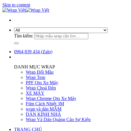
Skip to content
Tìm kiếm:
0964 839 434 (Zalo)
DANH MỤC WRAP
Wrap Đổi Mầu
Wrap Tem
PPF Oto Xe Máy
Wrap Choá Đèn
XE MÁY
Wrap Chrome Oto Xe Máy
Film Cách Nhiệt 3M
wrap và dán MÂM
DÁN KÍNH NHÀ
Wrap Và Dán Quảng Cáo Sự Kiện
TRANG CHỦ