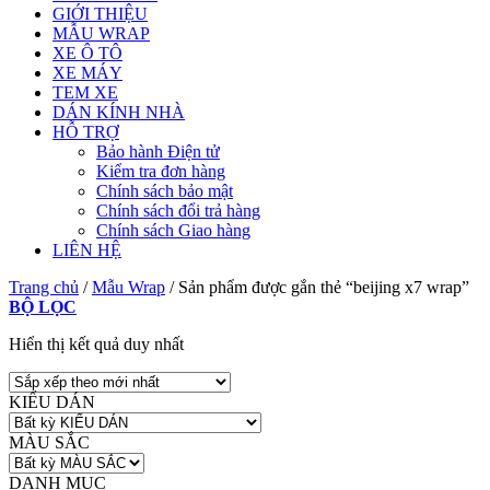
GIỚI THIỆU
MẪU WRAP
XE Ô TÔ
XE MÁY
TEM XE
DÁN KÍNH NHÀ
HỖ TRỢ
Bảo hành Điện tử
Kiểm tra đơn hàng
Chính sách bảo mật
Chính sách đổi trả hàng
Chính sách Giao hàng
LIÊN HỆ
Trang chủ
/
Mẫu Wrap
/
Sản phẩm được gắn thẻ “beijing x7 wrap”
BỘ LỌC
Hiển thị kết quả duy nhất
KIỂU DÁN
MÀU SẮC
DANH MỤC