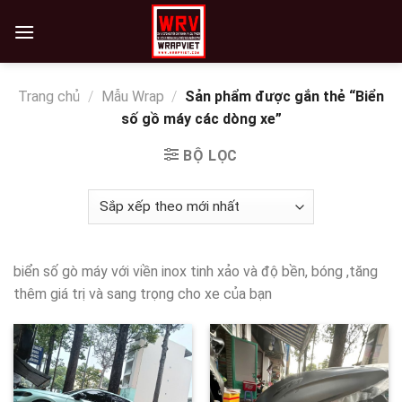
Skip
to
content
Trang chủ
/
Mẫu Wrap
/
Sản phẩm được gắn thẻ “Biển
số gồ máy các dòng xe”
BỘ LỌC
biển số gò máy với viền inox tinh xảo và độ bền, bóng ,tăng
thêm giá trị và sang trọng cho xe của bạn