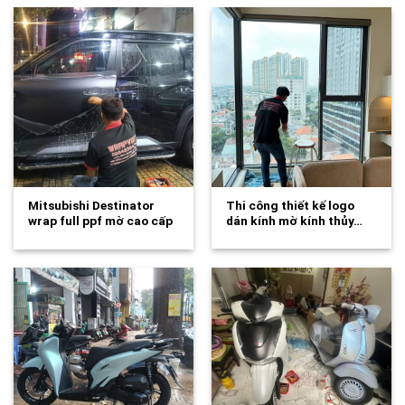
Mitsubishi Destinator
Thi công thiết kế logo
wrap full ppf mờ cao cấp
dán kính mờ kính thủy…
tăng độ…