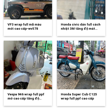
VF3 wrap full mã màu
Honda civic dán full cách
mới cao cấp-wv578
nhiệt 3M tăng độ mát…
Vespa 946 wrap full ppf
Honda Super Cub C125
mờ cao cấp tăng độ…
wrap full ppf cao cấp
tăng…