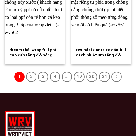
dream thái wrap full ppf
Hyundai Santa Fe dán full
cao cấp tăng độ bóng…
cách nhiệt 3m tăng độ…
1
2
3
4
…
19
20
21