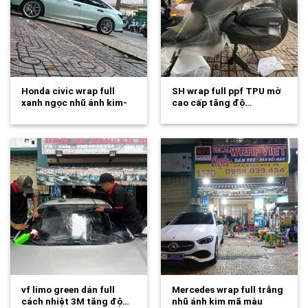
Honda civic wrap full
SH wrap full ppf TPU mờ
xanh ngọc nhũ ánh kim-
cao cấp tăng độ…
wv584
vf limo green dán full
Mercedes wrap full trắng
cách nhiệt 3M tăng độ…
nhũ ánh kim mã màu