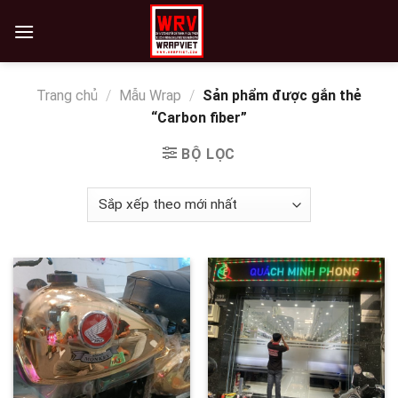
Skip
to
content
Trang chủ
/
Mẫu Wrap
/
Sản phẩm được gắn thẻ
“Carbon fiber”
BỘ LỌC