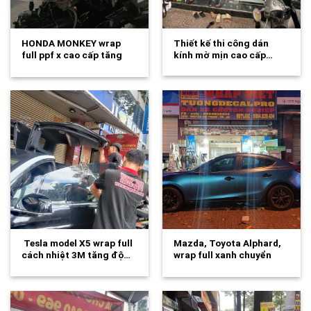
HONDA MONKEY wrap
Thiết kế thi công dán
full ppf x cao cấp tăng
kính mờ mịn cao cấp…
độ…
Tesla model X5 wrap full
Mazda, Toyota Alphard,
cách nhiệt 3M tăng độ…
wrap full xanh chuyển
nhũ ánh kim…