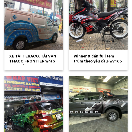
XE TẢI TERACO, TẢI VAN
Winner X dán full tem
THACO FRONTIER wrap
trùm theo yêu cầu-wv166
tem quảng…