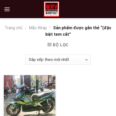
Skip
to
content
Trang chủ
/
Mẫu Wrap
/
Sản phẩm được gắn thẻ “(đặc
biệt tem cắt”
BỘ LỌC