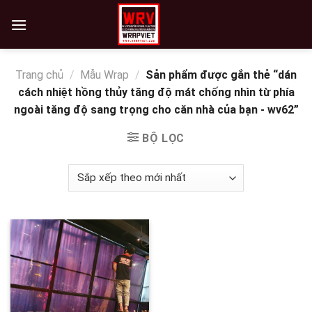
Skip
to
content
Trang chủ
/
Mẫu Wrap
/
Sản phẩm được gắn thẻ “dán
cách nhiệt hồng thủy tăng độ mát chống nhìn từ phía
ngoài tăng độ sang trọng cho căn nhà của bạn - wv62”
BỘ LỌC