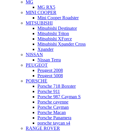
MG
MG RX5
MINI COOPER
Mini Cooper Roadster
MITSUBISHI
Mitsubishi Destinator
Mitsubishi Triton
Mitsubishi XForce
Mitsubishi Xpander Cross
Xpander
NISSAN
Nissan Terra
PEUGEOT
Peugeot 2008
Peugeot 5008
PORSCHE
Porsche 718 Boxster
Porsche 911
Porsche 987 Cayman S
Porsche cayenne
Porsche Cayman
Porsche Macan
Porsche Panamera
porsche taycan s4
RANGE ROVER