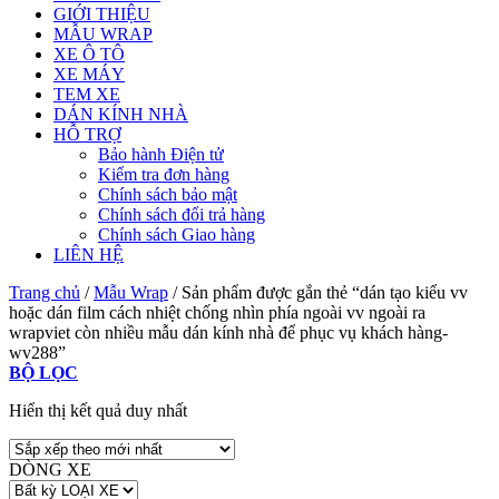
GIỚI THIỆU
MẪU WRAP
XE Ô TÔ
XE MÁY
TEM XE
DÁN KÍNH NHÀ
HỖ TRỢ
Bảo hành Điện tử
Kiểm tra đơn hàng
Chính sách bảo mật
Chính sách đổi trả hàng
Chính sách Giao hàng
LIÊN HỆ
Trang chủ
/
Mẫu Wrap
/
Sản phẩm được gắn thẻ “dán tạo kiểu vv
hoặc dán film cách nhiệt chống nhìn phía ngoài vv ngoài ra
wrapviet còn nhiều mẫu dán kính nhà để phục vụ khách hàng-
wv288”
BỘ LỌC
Hiển thị kết quả duy nhất
DÒNG XE