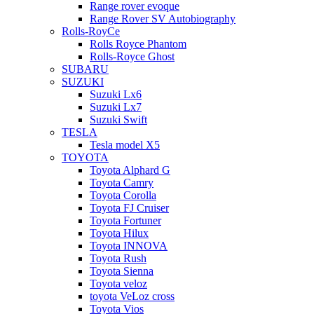
Range rover evoque
Range Rover SV Autobiography
Rolls-RoyCe
Rolls Royce Phantom
Rolls-Royce Ghost
SUBARU
SUZUKI
Suzuki Lx6
Suzuki Lx7
Suzuki Swift
TESLA
Tesla model X5
TOYOTA
Toyota Alphard G
Toyota Camry
Toyota Corolla
Toyota FJ Cruiser
Toyota Fortuner
Toyota Hilux
Toyota INNOVA
Toyota Rush
Toyota Sienna
Toyota veloz
toyota VeLoz cross
Toyota Vios