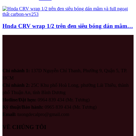
Hnda CRV wrap 1/2 trên đen siêu bóng dán mâm…
Chi nhánh 1:
137D Nguyễn Chí Thanh, Phường 9, Quận 5, TP.
HCM
Chi nhánh 2:
25C Khu phố Hoà Long, phường Lái Thiêu, thành
phố Thuận An, tỉnh Bình Dương
Hotline/Đặt hẹn:
0964 839 434 (Mr. Tương)
Kỹ thuật/Bảo hành:
0965 839 434 (Mr. Tương)
Email:
tuongdecalpro@gmail.com
VỀ CHÚNG TÔI