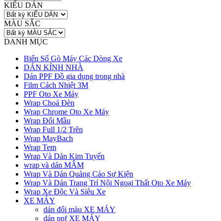
KIỂU DÁN
MÀU SẮC
DANH MỤC
Biển Số Gò Máy Các Dòng Xe
DÁN KÍNH NHÀ
Dán PPF Đồ gia dụng trong nhà
Film Cách Nhiệt 3M
PPF Oto Xe Máy
Wrap Choá Đèn
Wrap Chrome Oto Xe Máy
Wrap Đổi Mầu
Wrap Full 1/2 Trên
Wrap MayBach
Wrap Tem
Wrap Và Dán Kim Tuyến
wrap và dán MÂM
Wrap Và Dán Quảng Cáo Sự Kiện
Wrap Và Dán Trang Trí Nội Ngoại Thất Oto Xe Máy
Wrap Xe Độc Và Siêu Xe
XE MÁY
dán đổi màu XE MÁY
dán ppf XE MÁY