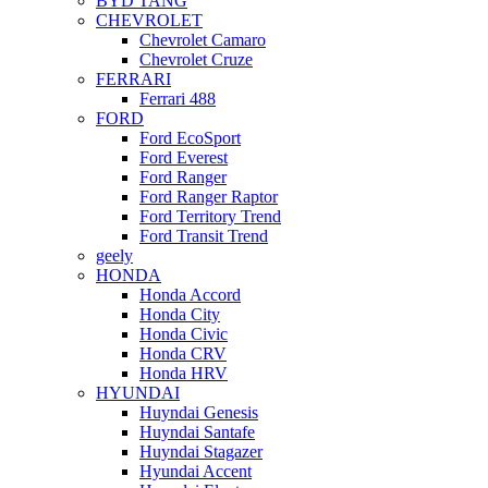
BYD TANG
CHEVROLET
Chevrolet Camaro
Chevrolet Cruze
FERRARI
Ferrari 488
FORD
Ford EcoSport
Ford Everest
Ford Ranger
Ford Ranger Raptor
Ford Territory Trend
Ford Transit Trend
geely
HONDA
Honda Accord
Honda City
Honda Civic
Honda CRV
Honda HRV
HYUNDAI
Huyndai Genesis
Huyndai Santafe
Huyndai Stagazer
Hyundai Accent