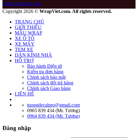
Chính sách bảo mật
Copyright 2026 ©
WrapViet.com. All rights reserved.
TRANG CHỦ
GIỚI THIỆU
MẪU WRAP
XE Ô TÔ
XE MÁY
TEM XE
DÁN KÍNH NHÀ
HỖ TRỢ
Bảo hành Điện tử
Kiểm tra đơn hàng
Chính sách bảo mật
Chính sách đổi trả hàng
Chính sách Giao hàng
LIÊN HỆ
tuongdecalpro@gmail.com
0965 839 434 (Mr. Tương)
0964 839 434 (Mr. Tương)
Đăng nhập