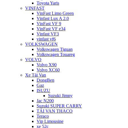
Toyota Yaris
VINFAST
VinFast Limo Green
Vinfast Lux A 2.0
VinFast VF 9
VinFast VF e34
Vinfast VF3
vinfast vf6
VOLKSWAGEN
Volkswagen Tiguan
Volkswagen Touareg
VOLVO
Volvo X90
Volvo XC60
Xe Tải Van
DongBen
Gaz
ISUZU
Suzuki Jimny
Jac N200
Suzuki SUPER CARRY
TẢI VAN THACO
Teraco
Vip Limousine
xe 52c