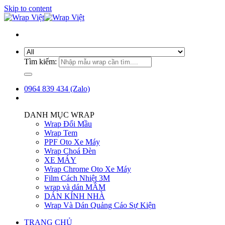
Skip to content
Tìm kiếm:
0964 839 434 (Zalo)
DANH MỤC WRAP
Wrap Đổi Mầu
Wrap Tem
PPF Oto Xe Máy
Wrap Choá Đèn
XE MÁY
Wrap Chrome Oto Xe Máy
Film Cách Nhiệt 3M
wrap và dán MÂM
DÁN KÍNH NHÀ
Wrap Và Dán Quảng Cáo Sự Kiện
TRANG CHỦ