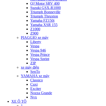
QJ Motor SRV 400
Suzuki GSX-R1000
Triumph Bonneville
Triumph Thruxton
Yamaha FZ150i
Yamaha XSR 155
Z1000
Z900
PIAGGIO xe máy
Liberty
Vespa
Vespa 946
Vespa Prince
Vespa Sprint
ZIP
xe máy điện
SenTo
YAMAHA xe máy
Classico
Cuxi
Exciter
Nozza Grande
Nvx
XE Ô TÔ
1