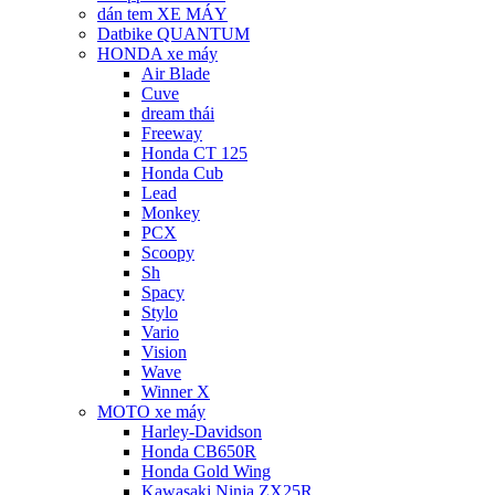
dán tem XE MÁY
Datbike QUANTUM
HONDA xe máy
Air Blade
Cuve
dream thái
Freeway
Honda CT 125
Honda Cub
Lead
Monkey
PCX
Scoopy
Sh
Spacy
Stylo
Vario
Vision
Wave
Winner X
MOTO xe máy
Harley-Davidson
Honda CB650R
Honda Gold Wing
Kawasaki Ninja ZX25R