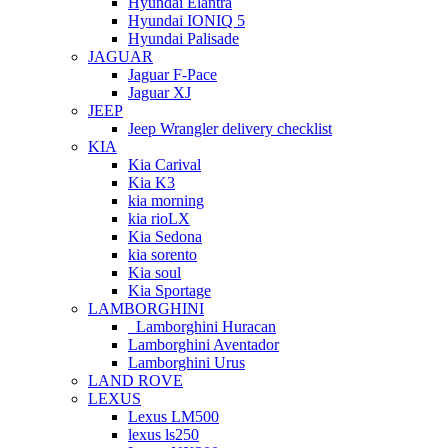
Hyundai Elantra
Hyundai IONIQ 5
Hyundai Palisade
JAGUAR
Jaguar F-Pace
Jaguar XJ
JEEP
Jeep Wrangler delivery checklist
KIA
Kia Carival
Kia K3
kia morning
kia rioLX
Kia Sedona
kia sorento
Kia soul
Kia Sportage
LAMBORGHINI
Lamborghini Huracan
Lamborghini Aventador
Lamborghini Urus
LAND ROVE
LEXUS
Lexus LM500
lexus ls250