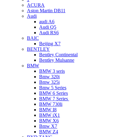
ACURA
Aston Martin DB11
Audi
audi A6
Audi Q5
Audi RS6
BAIC
Beijing X7
BENTLEY
Bentley Continental
Bentley Mulsanne
BMW
BMW 3 seris
Bmw 320i
Bmw 325i
Bmw 5 Series
BMW 6 Series
BMW 7 Series
BMW 730li
BMW I8
BMW iX1
BMW X6
Bmw X7
BMW Z4