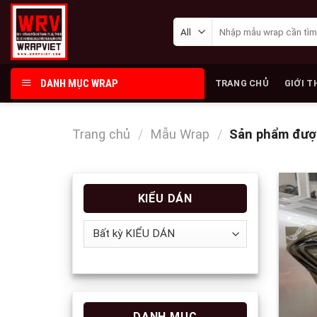
Skip
Tìm
to
kiếm:
content
DANH MỤC WRAP
TRANG CHỦ
GIỚI T
Trang chủ
/
Mẫu Wrap
/
Sản phẩm được
KIỂU DÁN
DANH MỤC