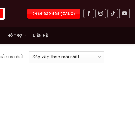
0964 839 434 (ZALO)
À
HỖ TRỢ
LIÊN HỆ
quả duy nhất