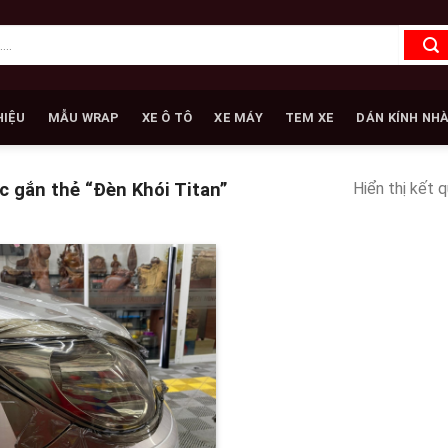
HIỆU
MẪU WRAP
XE Ô TÔ
XE MÁY
TEM XE
DÁN KÍNH NH
Hiển thị kết 
 gắn thẻ “Đèn Khói Titan”