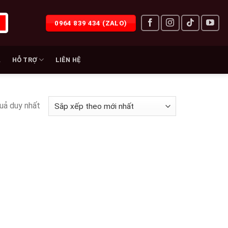
0964 839 434 (ZALO)
À
HỖ TRỢ
LIÊN HỆ
quả duy nhất