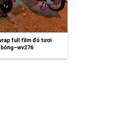
rap full film đỏ tươi
u bóng–wv276