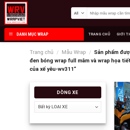
Skip
Tìm
to
kiếm:
content
DANH MỤC WRAP
TRANG CHỦ
GIỚI T
Trang chủ
/
Mẫu Wrap
/
Sản phẩm được 
đen bóng wrap full mâm và wrap họa tiết
của xế yêu-wv311”
DÒNG XE