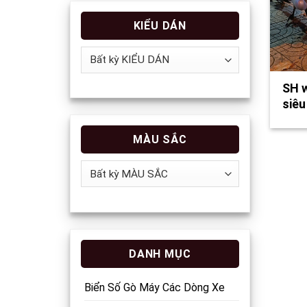
KIỂU DÁN
SH w
siê
MÀU SẮC
DANH MỤC
Biển Số Gò Máy Các Dòng Xe