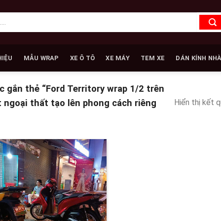
HIỆU
MẪU WRAP
XE Ô TÔ
XE MÁY
TEM XE
DÁN KÍNH NH
gắn thẻ “Ford Territory wrap 1/2 trên
Hiển thị kết 
 ngoại thất tạo lên phong cách riêng