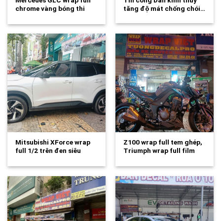
chrome vàng bóng thi
tăng độ mát chống chói…
công tuongdecal…
Mitsubishi XForce wrap
Z100 wrap full tem ghép,
full 1/2 trên đen siêu
Triumph wrap full film
bóng cao…
cao…