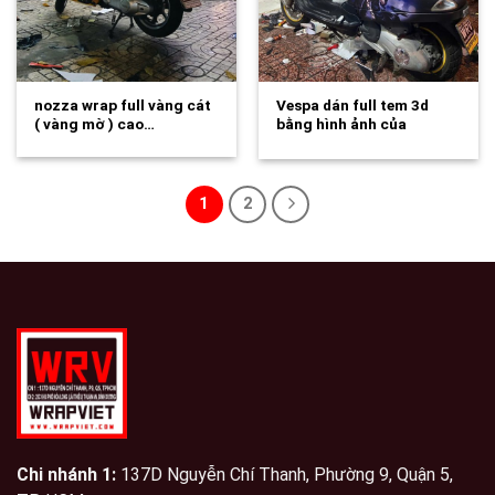
nozza wrap full vàng cát
Vespa dán full tem 3d
( vàng mờ ) cao…
bằng hình ảnh của
chính…
1
2
Chi nhánh 1:
137D Nguyễn Chí Thanh, Phường 9, Quận 5,