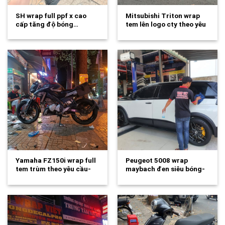
SH wrap full ppf x cao
Mitsubishi Triton wrap
cấp tăng độ bóng…
tem lên logo cty theo yêu
cầu-wv334
Yamaha FZ150i wrap full
Peugeot 5008 wrap
tem trùm theo yêu cầu-
maybach đen siêu bóng-
wv333
wv332