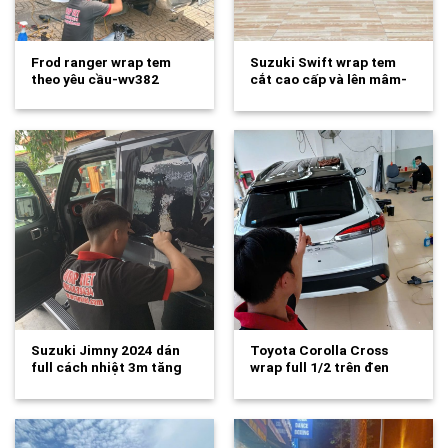
Frod ranger wrap tem
Suzuki Swift wrap tem
theo yêu cầu-wv382
cắt cao cấp và lên mâm-
wv362
Suzuki Jimny 2024 dán
Toyota Corolla Cross
full cách nhiệt 3m tăng
wrap full 1/2 trên đen
độ…
siêu bóng…