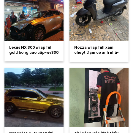
Lexus NX 300 wrap full
Nozza wrap full xám
gold bóng cao cấp-wv330
chuột đậm có ánh nhũ-
wv329
Mercedes GLC wrap full
Thi công Dán kính thủy