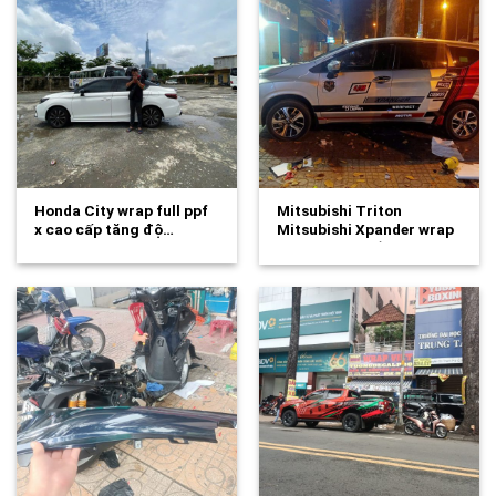
Honda City wrap full ppf
Mitsubishi Triton
x cao cấp tăng độ…
Mitsubishi Xpander wrap
tem theo yêu cầu-wv 344