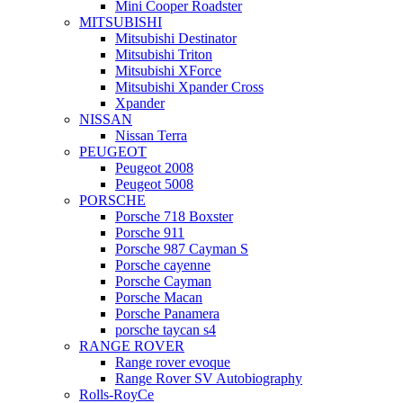
Mini Cooper Roadster
MITSUBISHI
Mitsubishi Destinator
Mitsubishi Triton
Mitsubishi XForce
Mitsubishi Xpander Cross
Xpander
NISSAN
Nissan Terra
PEUGEOT
Peugeot 2008
Peugeot 5008
PORSCHE
Porsche 718 Boxster
Porsche 911
Porsche 987 Cayman S
Porsche cayenne
Porsche Cayman
Porsche Macan
Porsche Panamera
porsche taycan s4
RANGE ROVER
Range rover evoque
Range Rover SV Autobiography
Rolls-RoyCe