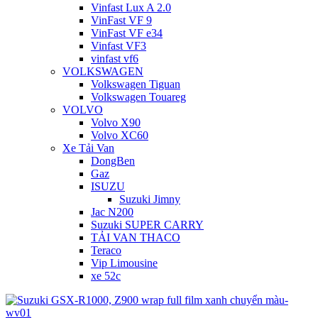
Vinfast Lux A 2.0
VinFast VF 9
VinFast VF e34
Vinfast VF3
vinfast vf6
VOLKSWAGEN
Volkswagen Tiguan
Volkswagen Touareg
VOLVO
Volvo X90
Volvo XC60
Xe Tải Van
DongBen
Gaz
ISUZU
Suzuki Jimny
Jac N200
Suzuki SUPER CARRY
TẢI VAN THACO
Teraco
Vip Limousine
xe 52c