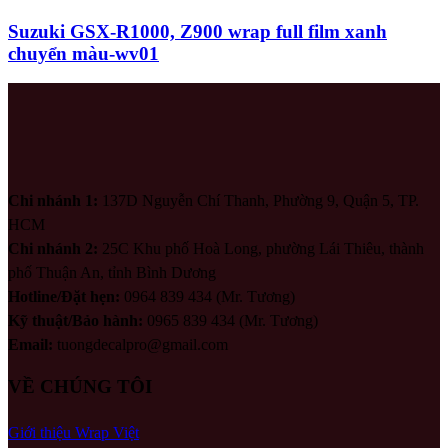
Suzuki GSX-R1000, Z900 wrap full film xanh
chuyển màu-wv01
Chi nhánh 1:
137D Nguyễn Chí Thanh, Phường 9, Quận 5, TP.
HCM
Chi nhánh 2:
25C Khu phố Hoà Long, phường Lái Thiêu, thành
phố Thuận An, tỉnh Bình Dương
Hotline/Đặt hẹn:
0964 839 434 (Mr. Tương)
Kỹ thuật/Bảo hành:
0965 839 434 (Mr. Tương)
Email:
tuongdecalpro@gmail.com
VỀ CHÚNG TÔI
Giới thiệu Wrap Việt