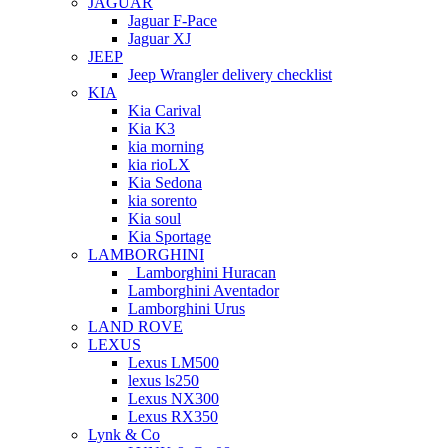
JAGUAR
Jaguar F-Pace
Jaguar XJ
JEEP
Jeep Wrangler delivery checklist
KIA
Kia Carival
Kia K3
kia morning
kia rioLX
Kia Sedona
kia sorento
Kia soul
Kia Sportage
LAMBORGHINI
Lamborghini Huracan
Lamborghini Aventador
Lamborghini Urus
LAND ROVE
LEXUS
Lexus LM500
lexus ls250
Lexus NX300
Lexus RX350
Lynk & Co