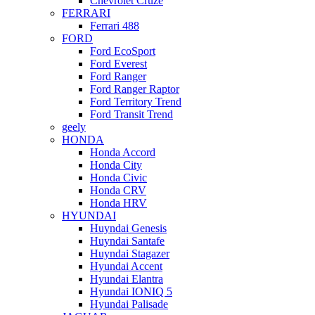
Chevrolet Cruze
FERRARI
Ferrari 488
FORD
Ford EcoSport
Ford Everest
Ford Ranger
Ford Ranger Raptor
Ford Territory Trend
Ford Transit Trend
geely
HONDA
Honda Accord
Honda City
Honda Civic
Honda CRV
Honda HRV
HYUNDAI
Huyndai Genesis
Huyndai Santafe
Huyndai Stagazer
Hyundai Accent
Hyundai Elantra
Hyundai IONIQ 5
Hyundai Palisade