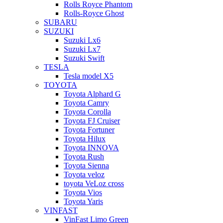
Rolls Royce Phantom
Rolls-Royce Ghost
SUBARU
SUZUKI
Suzuki Lx6
Suzuki Lx7
Suzuki Swift
TESLA
Tesla model X5
TOYOTA
Toyota Alphard G
Toyota Camry
Toyota Corolla
Toyota FJ Cruiser
Toyota Fortuner
Toyota Hilux
Toyota INNOVA
Toyota Rush
Toyota Sienna
Toyota veloz
toyota VeLoz cross
Toyota Vios
Toyota Yaris
VINFAST
VinFast Limo Green