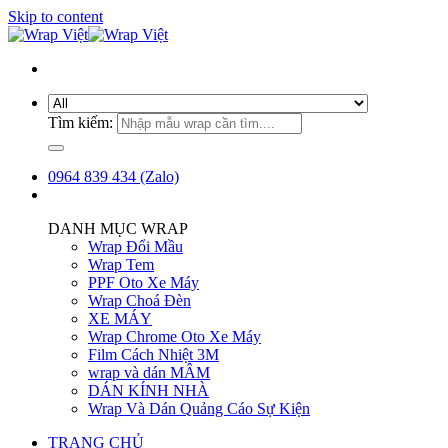
Skip to content
Tìm kiếm:
0964 839 434 (Zalo)
DANH MỤC WRAP
Wrap Đổi Mầu
Wrap Tem
PPF Oto Xe Máy
Wrap Choá Đèn
XE MÁY
Wrap Chrome Oto Xe Máy
Film Cách Nhiệt 3M
wrap và dán MÂM
DÁN KÍNH NHÀ
Wrap Và Dán Quảng Cáo Sự Kiện
TRANG CHỦ