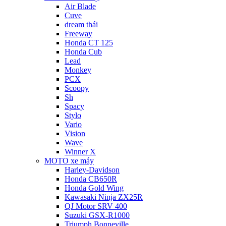
Air Blade
Cuve
dream thái
Freeway
Honda CT 125
Honda Cub
Lead
Monkey
PCX
Scoopy
Sh
Spacy
Stylo
Vario
Vision
Wave
Winner X
MOTO xe máy
Harley-Davidson
Honda CB650R
Honda Gold Wing
Kawasaki Ninja ZX25R
QJ Motor SRV 400
Suzuki GSX-R1000
Triumph Bonneville