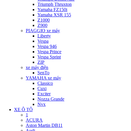
Triumph Thruxton
Yamaha FZ150i
Yamaha XSR 155
Z1000
Z900
PIAGGIO xe máy
Liberty
Vespa
Vespa 946
Vespa Prince
Vespa Sprint
ZIP
xe máy điện
SenTo
YAMAHA xe máy
Classico
Cuxi
Exciter
Nozza Grande
Nvx
XE Ô TÔ
1
ACURA
Aston Martin DB11
Audi