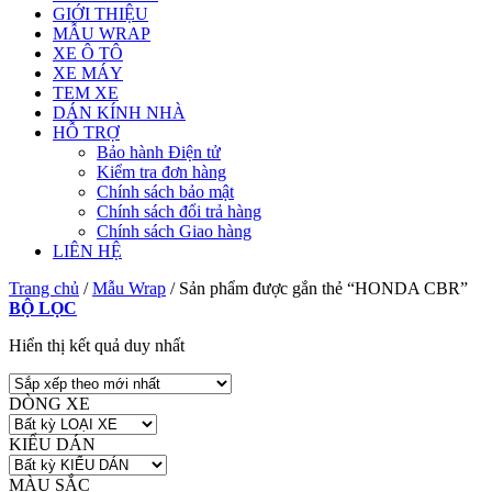
GIỚI THIỆU
MẪU WRAP
XE Ô TÔ
XE MÁY
TEM XE
DÁN KÍNH NHÀ
HỖ TRỢ
Bảo hành Điện tử
Kiểm tra đơn hàng
Chính sách bảo mật
Chính sách đổi trả hàng
Chính sách Giao hàng
LIÊN HỆ
Trang chủ
/
Mẫu Wrap
/
Sản phẩm được gắn thẻ “HONDA CBR”
BỘ LỌC
Hiển thị kết quả duy nhất
DÒNG XE
KIỂU DÁN
MÀU SẮC