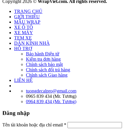
Copyright 2026 ©
WrapViet.com. All rights reserved.
TRANG CHỦ
GIỚI THIỆU
MẪU WRAP
XE Ô TÔ
XE MÁY
TEM XE
DÁN KÍNH NHÀ
HỖ TRỢ
Bảo hành Điện tử
Kiểm tra đơn hàng
Chính sách bảo mật
Chính sách đổi trả hàng
Chính sách Giao hàng
LIÊN HỆ
tuongdecalpro@gmail.com
0965 839 434 (Mr. Tương)
0964 839 434 (Mr. Tương)
Đăng nhập
Tên tài khoản hoặc địa chỉ email
*