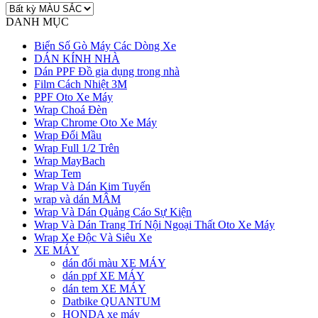
DANH MỤC
Biển Số Gò Máy Các Dòng Xe
DÁN KÍNH NHÀ
Dán PPF Đồ gia dụng trong nhà
Film Cách Nhiệt 3M
PPF Oto Xe Máy
Wrap Choá Đèn
Wrap Chrome Oto Xe Máy
Wrap Đổi Mầu
Wrap Full 1/2 Trên
Wrap MayBach
Wrap Tem
Wrap Và Dán Kim Tuyến
wrap và dán MÂM
Wrap Và Dán Quảng Cáo Sự Kiện
Wrap Và Dán Trang Trí Nội Ngoại Thất Oto Xe Máy
Wrap Xe Độc Và Siêu Xe
XE MÁY
dán đổi màu XE MÁY
dán ppf XE MÁY
dán tem XE MÁY
Datbike QUANTUM
HONDA xe máy