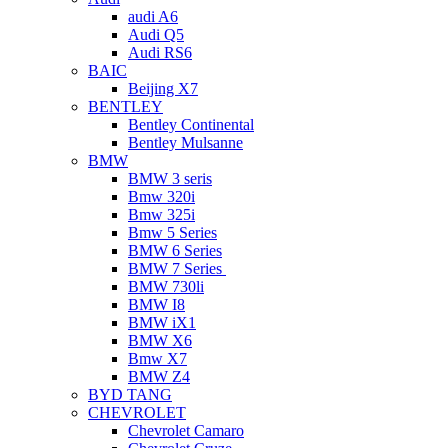
audi A6
Audi Q5
Audi RS6
BAIC
Beijing X7
BENTLEY
Bentley Continental
Bentley Mulsanne
BMW
BMW 3 seris
Bmw 320i
Bmw 325i
Bmw 5 Series
BMW 6 Series
BMW 7 Series
BMW 730li
BMW I8
BMW iX1
BMW X6
Bmw X7
BMW Z4
BYD TANG
CHEVROLET
Chevrolet Camaro