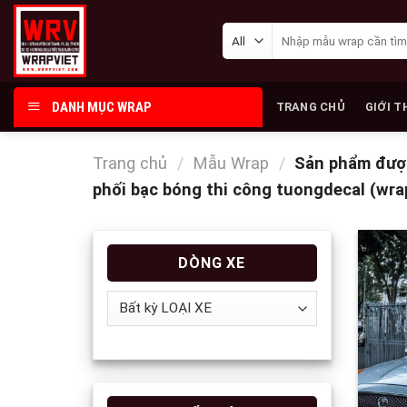
Skip
Tìm
to
kiếm:
content
DANH MỤC WRAP
TRANG CHỦ
GIỚI T
Trang chủ
/
Mẫu Wrap
/
Sản phẩm được
phối bạc bóng thi công tuongdecal (wra
DÒNG XE