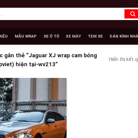
HIỆU
MẪU WRAP
XE Ô TÔ
XE MÁY
TEM XE
DÁN KÍNH NH
 gắn thẻ “Jaguar XJ wrap cam bóng
Hiển thị kết 
pviet) hiện tại-wv213”