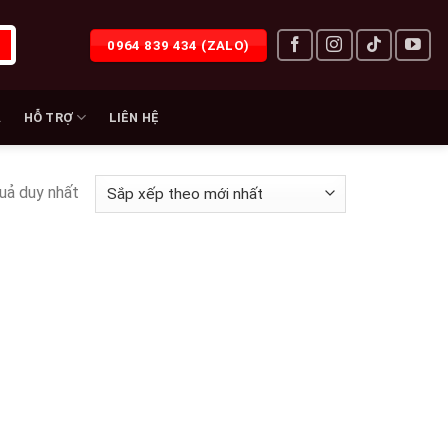
0964 839 434 (ZALO)
À
HỖ TRỢ
LIÊN HỆ
quả duy nhất