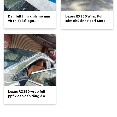
Dán full film kính mờ mịn
Lexus RX350 Wrap Full
và thiết kế logo…
xám nhũ ánh Pearl Metal
Titanium…
Lexus RX350 wrap full
ppf x cao cấp tăng độ…