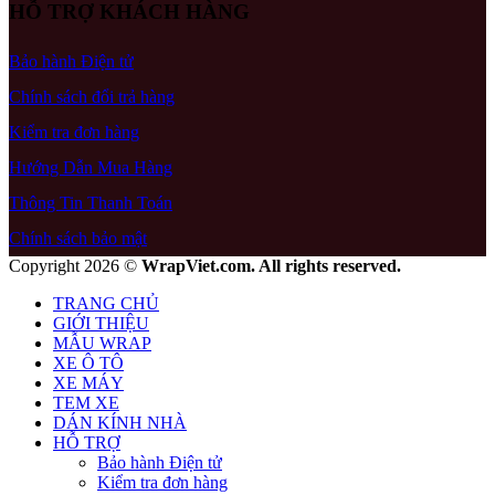
HỖ TRỢ KHÁCH HÀNG
Bảo hành Điện tử
Chính sách đổi trả hàng
Kiểm tra đơn hàng
Hướng Dẫn Mua Hàng
Thông Tin Thanh Toán
Chính sách bảo mật
Copyright 2026 ©
WrapViet.com. All rights reserved.
TRANG CHỦ
GIỚI THIỆU
MẪU WRAP
XE Ô TÔ
XE MÁY
TEM XE
DÁN KÍNH NHÀ
HỖ TRỢ
Bảo hành Điện tử
Kiểm tra đơn hàng