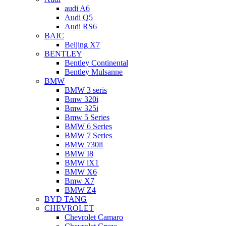
audi A6
Audi Q5
Audi RS6
BAIC
Beijing X7
BENTLEY
Bentley Continental
Bentley Mulsanne
BMW
BMW 3 seris
Bmw 320i
Bmw 325i
Bmw 5 Series
BMW 6 Series
BMW 7 Series
BMW 730li
BMW I8
BMW iX1
BMW X6
Bmw X7
BMW Z4
BYD TANG
CHEVROLET
Chevrolet Camaro