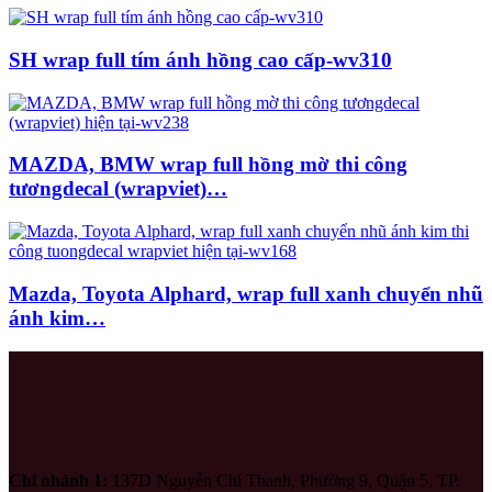
SH wrap full tím ánh hồng cao cấp-wv310
MAZDA, BMW wrap full hồng mờ thi công
tươngdecal (wrapviet)…
Mazda, Toyota Alphard, wrap full xanh chuyển nhũ
ánh kim…
Chi nhánh 1:
137D Nguyễn Chí Thanh, Phường 9, Quận 5, TP.