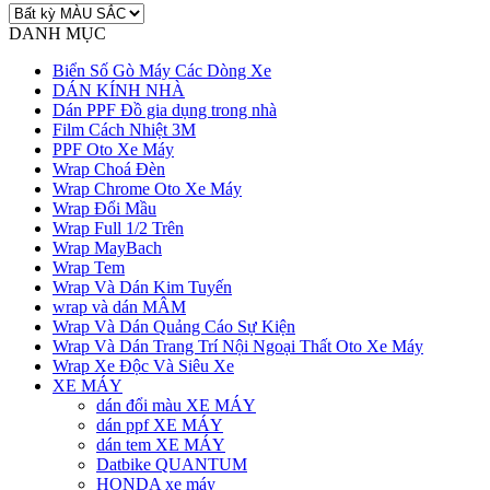
DANH MỤC
Biển Số Gò Máy Các Dòng Xe
DÁN KÍNH NHÀ
Dán PPF Đồ gia dụng trong nhà
Film Cách Nhiệt 3M
PPF Oto Xe Máy
Wrap Choá Đèn
Wrap Chrome Oto Xe Máy
Wrap Đổi Mầu
Wrap Full 1/2 Trên
Wrap MayBach
Wrap Tem
Wrap Và Dán Kim Tuyến
wrap và dán MÂM
Wrap Và Dán Quảng Cáo Sự Kiện
Wrap Và Dán Trang Trí Nội Ngoại Thất Oto Xe Máy
Wrap Xe Độc Và Siêu Xe
XE MÁY
dán đổi màu XE MÁY
dán ppf XE MÁY
dán tem XE MÁY
Datbike QUANTUM
HONDA xe máy