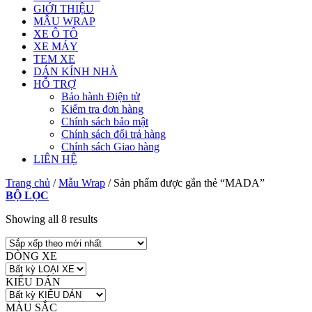
GIỚI THIỆU
MẪU WRAP
XE Ô TÔ
XE MÁY
TEM XE
DÁN KÍNH NHÀ
HỖ TRỢ
Bảo hành Điện tử
Kiểm tra đơn hàng
Chính sách bảo mật
Chính sách đổi trả hàng
Chính sách Giao hàng
LIÊN HỆ
Trang chủ
/
Mẫu Wrap
/
Sản phẩm được gắn thẻ “MADA”
BỘ LỌC
Showing all 8 results
DÒNG XE
KIỂU DÁN
MÀU SẮC