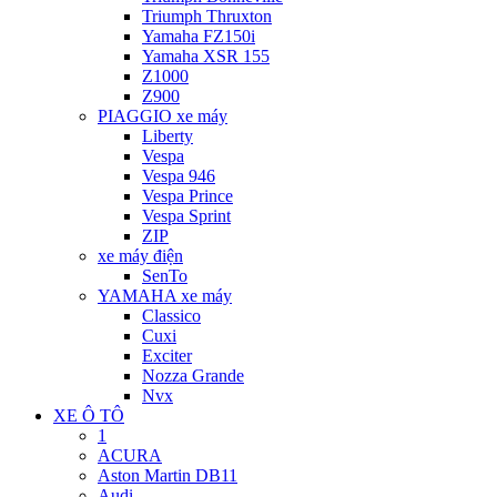
Triumph Thruxton
Yamaha FZ150i
Yamaha XSR 155
Z1000
Z900
PIAGGIO xe máy
Liberty
Vespa
Vespa 946
Vespa Prince
Vespa Sprint
ZIP
xe máy điện
SenTo
YAMAHA xe máy
Classico
Cuxi
Exciter
Nozza Grande
Nvx
XE Ô TÔ
1
ACURA
Aston Martin DB11
Audi