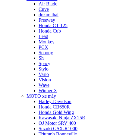
Air Blade
Cuve
dream thái
Freeway
Honda CT 125
Honda Cub
Lead
Monkey
PCX
Scoopy
Sh
Spacy
Stylo
Vario
Vision
Wave
Winner X
MOTO xe máy
Harley-Davidson
Honda CB650R
Honda Gold Wing
Kawasaki Ninja ZX25R
QJ Motor SRV 400
Suzuki GSX-R1000
Triumph Bonneville