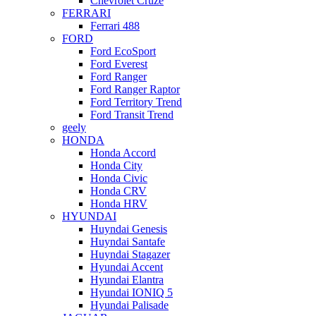
Chevrolet Cruze
FERRARI
Ferrari 488
FORD
Ford EcoSport
Ford Everest
Ford Ranger
Ford Ranger Raptor
Ford Territory Trend
Ford Transit Trend
geely
HONDA
Honda Accord
Honda City
Honda Civic
Honda CRV
Honda HRV
HYUNDAI
Huyndai Genesis
Huyndai Santafe
Huyndai Stagazer
Hyundai Accent
Hyundai Elantra
Hyundai IONIQ 5
Hyundai Palisade