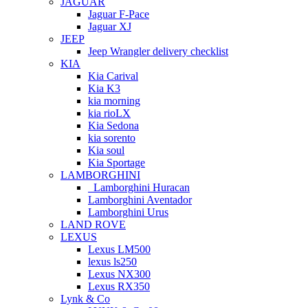
JAGUAR
Jaguar F-Pace
Jaguar XJ
JEEP
Jeep Wrangler delivery checklist
KIA
Kia Carival
Kia K3
kia morning
kia rioLX
Kia Sedona
kia sorento
Kia soul
Kia Sportage
LAMBORGHINI
Lamborghini Huracan
Lamborghini Aventador
Lamborghini Urus
LAND ROVE
LEXUS
Lexus LM500
lexus ls250
Lexus NX300
Lexus RX350
Lynk & Co