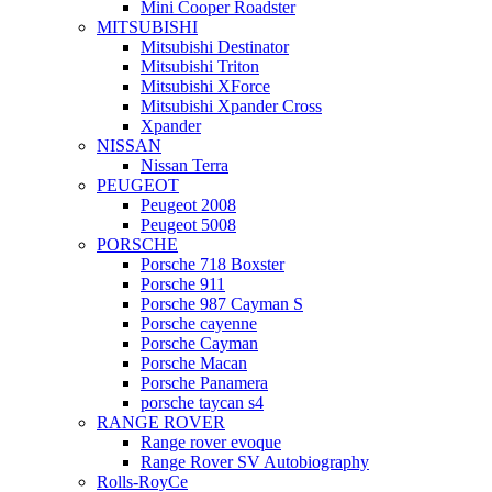
Mini Cooper Roadster
MITSUBISHI
Mitsubishi Destinator
Mitsubishi Triton
Mitsubishi XForce
Mitsubishi Xpander Cross
Xpander
NISSAN
Nissan Terra
PEUGEOT
Peugeot 2008
Peugeot 5008
PORSCHE
Porsche 718 Boxster
Porsche 911
Porsche 987 Cayman S
Porsche cayenne
Porsche Cayman
Porsche Macan
Porsche Panamera
porsche taycan s4
RANGE ROVER
Range rover evoque
Range Rover SV Autobiography
Rolls-RoyCe