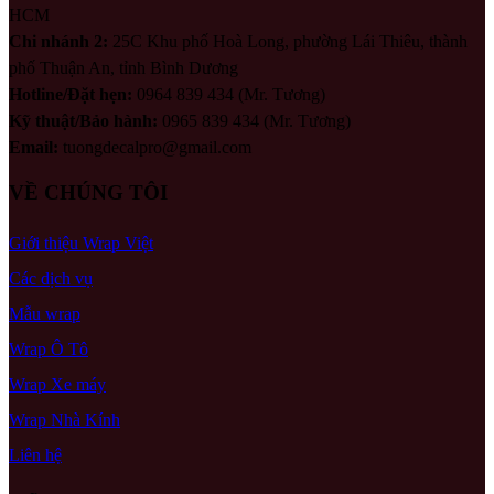
HCM
Chi nhánh 2:
25C Khu phố Hoà Long, phường Lái Thiêu, thành
phố Thuận An, tỉnh Bình Dương
Hotline/Đặt hẹn:
0964 839 434 (Mr. Tương)
Kỹ thuật/Bảo hành:
0965 839 434 (Mr. Tương)
Email:
tuongdecalpro@gmail.com
VỀ CHÚNG TÔI
Giới thiệu Wrap Việt
Các dịch vụ
Mẫu wrap
Wrap Ô Tô
Wrap Xe máy
Wrap Nhà Kính
Liên hệ