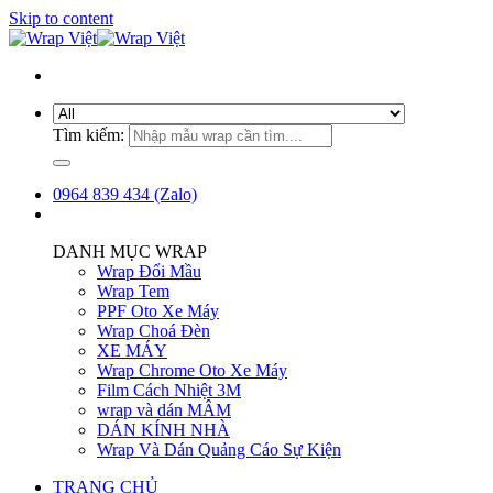
Skip to content
Tìm kiếm:
0964 839 434 (Zalo)
DANH MỤC WRAP
Wrap Đổi Mầu
Wrap Tem
PPF Oto Xe Máy
Wrap Choá Đèn
XE MÁY
Wrap Chrome Oto Xe Máy
Film Cách Nhiệt 3M
wrap và dán MÂM
DÁN KÍNH NHÀ
Wrap Và Dán Quảng Cáo Sự Kiện
TRANG CHỦ