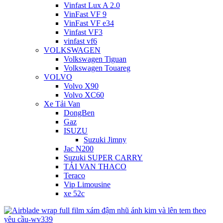
Vinfast Lux A 2.0
VinFast VF 9
VinFast VF e34
Vinfast VF3
vinfast vf6
VOLKSWAGEN
Volkswagen Tiguan
Volkswagen Touareg
VOLVO
Volvo X90
Volvo XC60
Xe Tải Van
DongBen
Gaz
ISUZU
Suzuki Jimny
Jac N200
Suzuki SUPER CARRY
TẢI VAN THACO
Teraco
Vip Limousine
xe 52c