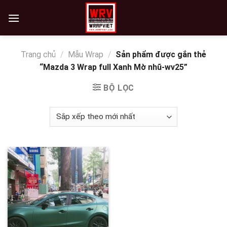
Skip
to
content
Trang chủ
/
Mẫu Wrap
/
Sản phẩm được gắn thẻ
“Mazda 3 Wrap full Xanh Mờ nhũ-wv25”
BỘ LỌC