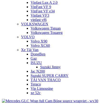
Vinfast Lux A 2.0
VinFast VF 9
VinFast VF e34
Vinfast VF3
vinfast vf6
VOLKSWAGEN
Volkswagen Tiguan
Volkswagen Touareg
VOLVO
Volvo X90
Volvo XC60
Xe Tải Van
DongBen
Gaz
ISUZU
Suzuki Jimny
Jac N200
Suzuki SUPER CARRY
TẢI VAN THACO
Teraco
Vip Limousine
xe 52c