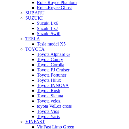
Rolls Royce Phantom
Rolls-Royce Ghost
SUBARU
SUZUKI
Suzuki Lx6
Suzuki Lx7
Suzuki Swift
TESLA
Tesla model X5
TOYOTA
Toyota Alphard G
Toyota Camry
Toyota Corolla
Toyota FJ Cruiser
Toyota Fortuner
Toyota Hilux
Toyota INNOVA
Toyota Rush
Toyota Sienna
Toyota veloz
toyota VeLoz cross
Toyota Vios
Toyota Yaris
VINFAST
VinFast Limo Green