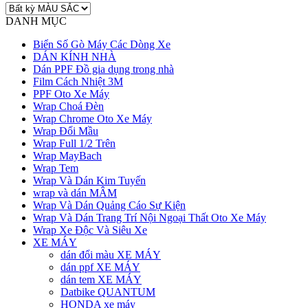
DANH MỤC
Biển Số Gò Máy Các Dòng Xe
DÁN KÍNH NHÀ
Dán PPF Đồ gia dụng trong nhà
Film Cách Nhiệt 3M
PPF Oto Xe Máy
Wrap Choá Đèn
Wrap Chrome Oto Xe Máy
Wrap Đổi Mầu
Wrap Full 1/2 Trên
Wrap MayBach
Wrap Tem
Wrap Và Dán Kim Tuyến
wrap và dán MÂM
Wrap Và Dán Quảng Cáo Sự Kiện
Wrap Và Dán Trang Trí Nội Ngoại Thất Oto Xe Máy
Wrap Xe Độc Và Siêu Xe
XE MÁY
dán đổi màu XE MÁY
dán ppf XE MÁY
dán tem XE MÁY
Datbike QUANTUM
HONDA xe máy