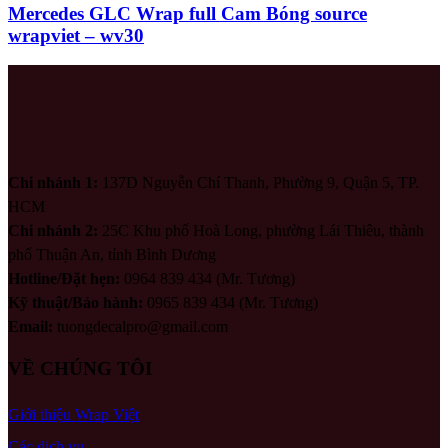
Mercedes GLC Wrap full Cam Bóng source
wrapviet – wv30
Chi nhánh 1:
137D Nguyễn Chí Thanh, Phường 9, Quận 5, TP.
HCM
Chi nhánh 2:
25C Khu phố Hoà Long, phường Lái Thiêu, thành
phố Thuận An, tỉnh Bình Dương
Hotline/Đặt hẹn:
0964 839 434 (Mr. Tương)
Kỹ thuật/Bảo hành:
0965 839 434 (Mr. Tương)
Email:
tuongdecalpro@gmail.com
VỀ CHÚNG TÔI
Giới thiệu Wrap Việt
Các dịch vụ