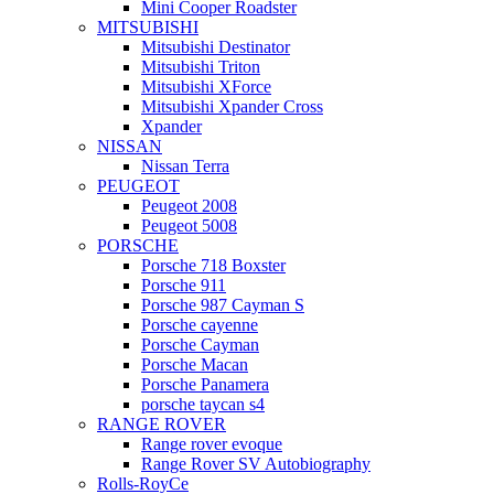
Mini Cooper Roadster
MITSUBISHI
Mitsubishi Destinator
Mitsubishi Triton
Mitsubishi XForce
Mitsubishi Xpander Cross
Xpander
NISSAN
Nissan Terra
PEUGEOT
Peugeot 2008
Peugeot 5008
PORSCHE
Porsche 718 Boxster
Porsche 911
Porsche 987 Cayman S
Porsche cayenne
Porsche Cayman
Porsche Macan
Porsche Panamera
porsche taycan s4
RANGE ROVER
Range rover evoque
Range Rover SV Autobiography
Rolls-RoyCe