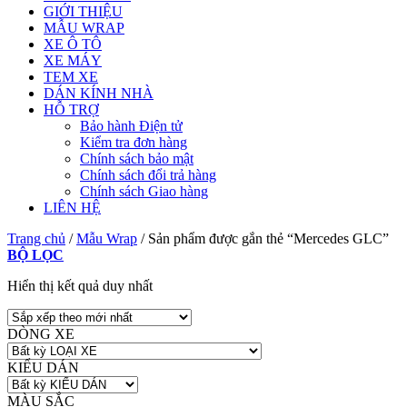
GIỚI THIỆU
MẪU WRAP
XE Ô TÔ
XE MÁY
TEM XE
DÁN KÍNH NHÀ
HỖ TRỢ
Bảo hành Điện tử
Kiểm tra đơn hàng
Chính sách bảo mật
Chính sách đổi trả hàng
Chính sách Giao hàng
LIÊN HỆ
Trang chủ
/
Mẫu Wrap
/
Sản phẩm được gắn thẻ “Mercedes GLC”
BỘ LỌC
Hiển thị kết quả duy nhất
DÒNG XE
KIỂU DÁN
MÀU SẮC