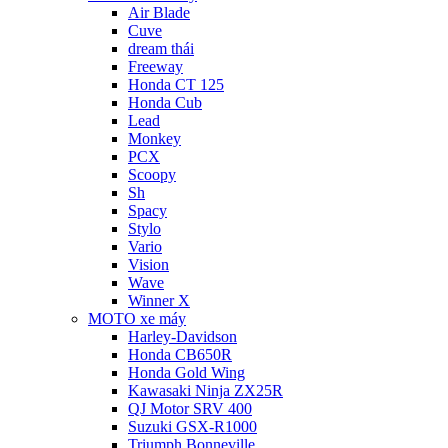
Air Blade
Cuve
dream thái
Freeway
Honda CT 125
Honda Cub
Lead
Monkey
PCX
Scoopy
Sh
Spacy
Stylo
Vario
Vision
Wave
Winner X
MOTO xe máy
Harley-Davidson
Honda CB650R
Honda Gold Wing
Kawasaki Ninja ZX25R
QJ Motor SRV 400
Suzuki GSX-R1000
Triumph Bonneville