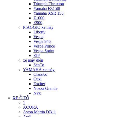
Triumph Thruxton
Yamaha FZ150i
Yamaha XSR 155
Z1000
Z900
PIAGGIO xe máy
Liberty
Vespa
Vespa 946
Vespa Prince
Vespa Sprint
ZIP
xe máy điện
SenTo
YAMAHA xe máy
Classico
Cuxi
Exciter
Nozza Grande
Nvx
XE Ô TÔ
1
ACURA
Aston Martin DB11
Audi