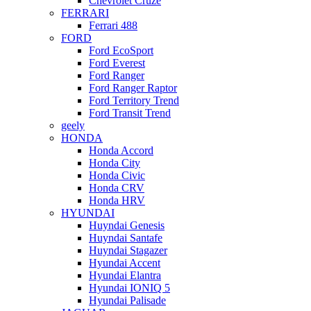
Chevrolet Cruze
FERRARI
Ferrari 488
FORD
Ford EcoSport
Ford Everest
Ford Ranger
Ford Ranger Raptor
Ford Territory Trend
Ford Transit Trend
geely
HONDA
Honda Accord
Honda City
Honda Civic
Honda CRV
Honda HRV
HYUNDAI
Huyndai Genesis
Huyndai Santafe
Huyndai Stagazer
Hyundai Accent
Hyundai Elantra
Hyundai IONIQ 5
Hyundai Palisade