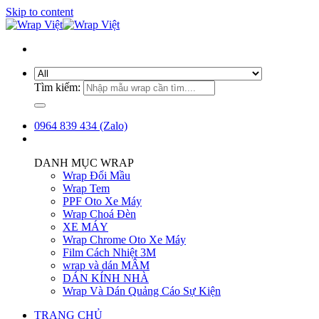
Skip to content
Tìm kiếm:
0964 839 434 (Zalo)
DANH MỤC WRAP
Wrap Đổi Mầu
Wrap Tem
PPF Oto Xe Máy
Wrap Choá Đèn
XE MÁY
Wrap Chrome Oto Xe Máy
Film Cách Nhiệt 3M
wrap và dán MÂM
DÁN KÍNH NHÀ
Wrap Và Dán Quảng Cáo Sự Kiện
TRANG CHỦ