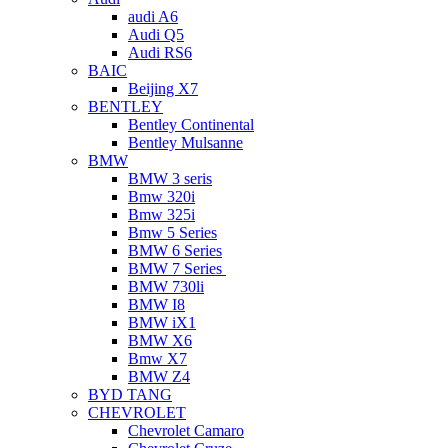
audi A6
Audi Q5
Audi RS6
BAIC
Beijing X7
BENTLEY
Bentley Continental
Bentley Mulsanne
BMW
BMW 3 seris
Bmw 320i
Bmw 325i
Bmw 5 Series
BMW 6 Series
BMW 7 Series
BMW 730li
BMW I8
BMW iX1
BMW X6
Bmw X7
BMW Z4
BYD TANG
CHEVROLET
Chevrolet Camaro