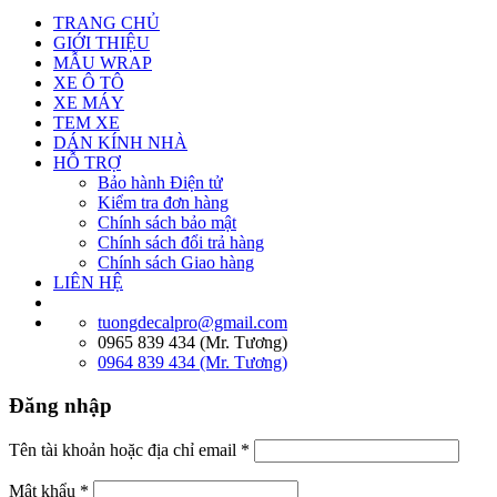
TRANG CHỦ
GIỚI THIỆU
MẪU WRAP
XE Ô TÔ
XE MÁY
TEM XE
DÁN KÍNH NHÀ
HỖ TRỢ
Bảo hành Điện tử
Kiểm tra đơn hàng
Chính sách bảo mật
Chính sách đổi trả hàng
Chính sách Giao hàng
LIÊN HỆ
tuongdecalpro@gmail.com
0965 839 434 (Mr. Tương)
0964 839 434 (Mr. Tương)
Đăng nhập
Tên tài khoản hoặc địa chỉ email
*
Mật khẩu
*