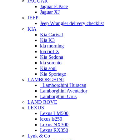
JAGUAR
Jaguar F-Pace
Jaguar XJ
JEEP
Jeep Wrangler delivery checklist
KIA
Kia Carival
Kia K3
kia morning
kia rioLX
Kia Sedona
kia sorento
Kia soul
Kia Sportage
LAMBORGHINI
Lamborghini Huracan
Lamborghini Aventador
Lamborghini Urus
LAND ROVE
LEXUS
Lexus LM500
lexus ls250
Lexus NX300
Lexus RX350
Lynk & Co