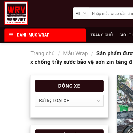
Skip
Tìm
to
kiếm:
content
DANH MỤC WRAP
TRANG CHỦ
GIỚI T
Trang chủ
/
Mẫu Wrap
/
Sản phẩm được
x chống trầy xước bảo vệ sơn zin tăng 
DÒNG XE