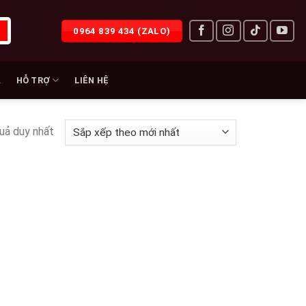
0964 839 434 (ZALO)
À
HỖ TRỢ
LIÊN HỆ
quả duy nhất