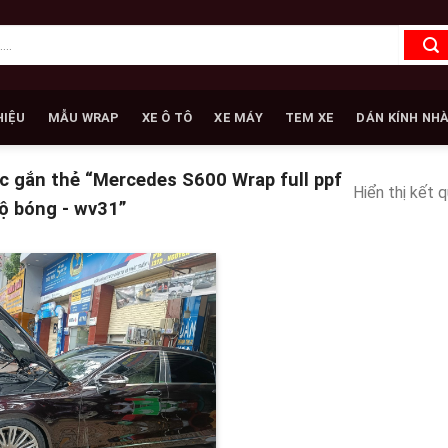
HIỆU
MẪU WRAP
XE Ô TÔ
XE MÁY
TEM XE
DÁN KÍNH NH
 gắn thẻ “Mercedes S600 Wrap full ppf
Hiển thị kết 
độ bóng - wv31”