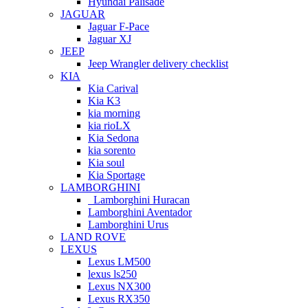
Hyundai Palisade
JAGUAR
Jaguar F-Pace
Jaguar XJ
JEEP
Jeep Wrangler delivery checklist
KIA
Kia Carival
Kia K3
kia morning
kia rioLX
Kia Sedona
kia sorento
Kia soul
Kia Sportage
LAMBORGHINI
Lamborghini Huracan
Lamborghini Aventador
Lamborghini Urus
LAND ROVE
LEXUS
Lexus LM500
lexus ls250
Lexus NX300
Lexus RX350