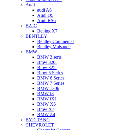
Audi
audi A6
Audi Q5
Audi RS6
BAIC
Beijing X7
BENTLEY
Bentley Continental
Bentley Mulsanne
BMW
BMW 3 seris
Bmw 320i
Bmw 325i
Bmw 5 Series
BMW 6 Series
BMW 7 Series
BMW 730li
BMW I8
BMW iX1
BMW X6
Bmw X7
BMW Z4
BYD TANG
CHEVROLET