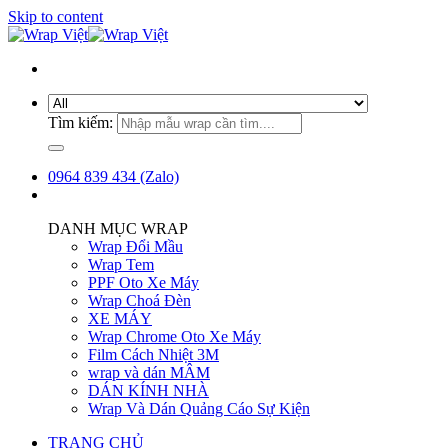
Skip to content
Tìm kiếm:
0964 839 434 (Zalo)
DANH MỤC WRAP
Wrap Đổi Mầu
Wrap Tem
PPF Oto Xe Máy
Wrap Choá Đèn
XE MÁY
Wrap Chrome Oto Xe Máy
Film Cách Nhiệt 3M
wrap và dán MÂM
DÁN KÍNH NHÀ
Wrap Và Dán Quảng Cáo Sự Kiện
TRANG CHỦ