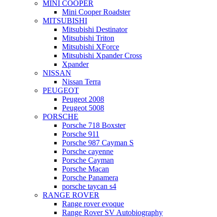
MINI COOPER
Mini Cooper Roadster
MITSUBISHI
Mitsubishi Destinator
Mitsubishi Triton
Mitsubishi XForce
Mitsubishi Xpander Cross
Xpander
NISSAN
Nissan Terra
PEUGEOT
Peugeot 2008
Peugeot 5008
PORSCHE
Porsche 718 Boxster
Porsche 911
Porsche 987 Cayman S
Porsche cayenne
Porsche Cayman
Porsche Macan
Porsche Panamera
porsche taycan s4
RANGE ROVER
Range rover evoque
Range Rover SV Autobiography