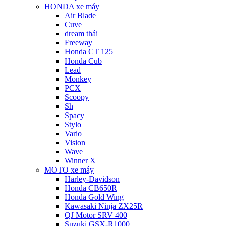
HONDA xe máy
Air Blade
Cuve
dream thái
Freeway
Honda CT 125
Honda Cub
Lead
Monkey
PCX
Scoopy
Sh
Spacy
Stylo
Vario
Vision
Wave
Winner X
MOTO xe máy
Harley-Davidson
Honda CB650R
Honda Gold Wing
Kawasaki Ninja ZX25R
QJ Motor SRV 400
Suzuki GSX-R1000