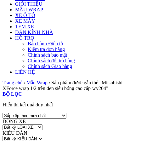
GIỚI THIỆU
MẪU WRAP
XE Ô TÔ
XE MÁY
TEM XE
DÁN KÍNH NHÀ
HỖ TRỢ
Bảo hành Điện tử
Kiểm tra đơn hàng
Chính sách bảo mật
Chính sách đổi trả hàng
Chính sách Giao hàng
LIÊN HỆ
Trang chủ
/
Mẫu Wrap
/
Sản phẩm được gắn thẻ “Mitsubishi
XForce wrap 1/2 trên đen siêu bóng cao cấp-wv204”
BỘ LỌC
Hiển thị kết quả duy nhất
DÒNG XE
KIỂU DÁN