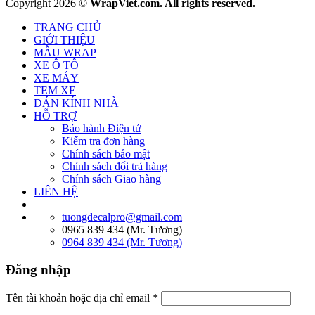
Copyright 2026 ©
WrapViet.com. All rights reserved.
TRANG CHỦ
GIỚI THIỆU
MẪU WRAP
XE Ô TÔ
XE MÁY
TEM XE
DÁN KÍNH NHÀ
HỖ TRỢ
Bảo hành Điện tử
Kiểm tra đơn hàng
Chính sách bảo mật
Chính sách đổi trả hàng
Chính sách Giao hàng
LIÊN HỆ
tuongdecalpro@gmail.com
0965 839 434 (Mr. Tương)
0964 839 434 (Mr. Tương)
Đăng nhập
Tên tài khoản hoặc địa chỉ email
*