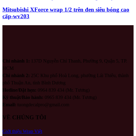
Mitsubishi XForce wrap 1/2 trên đen siêu bóng cao
cấp-wv203
Chi nhánh 1:
137D Nguyễn Chí Thanh, Phường 9, Quận 5, TP.
HCM
Chi nhánh 2:
25C Khu phố Hoà Long, phường Lái Thiêu, thành
phố Thuận An, tỉnh Bình Dương
Hotline/Đặt hẹn:
0964 839 434 (Mr. Tương)
Kỹ thuật/Bảo hành:
0965 839 434 (Mr. Tương)
Email:
tuongdecalpro@gmail.com
VỀ CHÚNG TÔI
Giới thiệu Wrap Việt