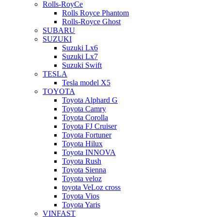
Rolls-RoyCe
Rolls Royce Phantom
Rolls-Royce Ghost
SUBARU
SUZUKI
Suzuki Lx6
Suzuki Lx7
Suzuki Swift
TESLA
Tesla model X5
TOYOTA
Toyota Alphard G
Toyota Camry
Toyota Corolla
Toyota FJ Cruiser
Toyota Fortuner
Toyota Hilux
Toyota INNOVA
Toyota Rush
Toyota Sienna
Toyota veloz
toyota VeLoz cross
Toyota Vios
Toyota Yaris
VINFAST