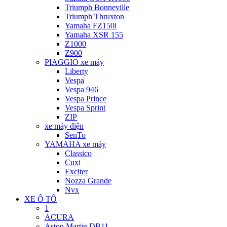
Triumph Bonneville
Triumph Thruxton
Yamaha FZ150i
Yamaha XSR 155
Z1000
Z900
PIAGGIO xe máy
Liberty
Vespa
Vespa 946
Vespa Prince
Vespa Sprint
ZIP
xe máy điện
SenTo
YAMAHA xe máy
Classico
Cuxi
Exciter
Nozza Grande
Nvx
XE Ô TÔ
1
ACURA
Aston Martin DB11