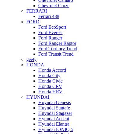
Chevrolet Camaro
Chevrolet Cruze
FERRARI
Ferrari 488
FORD
Ford EcoSport
Ford Everest
Ford Ranger
Ford Ranger Raptor
Ford Territory Trend
Ford Transit Trend
geely
HONDA
Honda Accord
Honda City
Honda Civic
Honda CRV
Honda HRV
HYUNDAI
Huyndai Genesis
Huyndai Santafe
Huyndai Stagazer
Hyundai Accent
Hyundai Elantra
Hyundai IONIQ 5