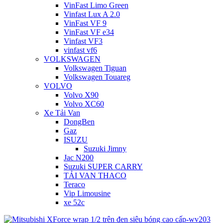
VinFast Limo Green
Vinfast Lux A 2.0
VinFast VF 9
VinFast VF e34
Vinfast VF3
vinfast vf6
VOLKSWAGEN
Volkswagen Tiguan
Volkswagen Touareg
VOLVO
Volvo X90
Volvo XC60
Xe Tải Van
DongBen
Gaz
ISUZU
Suzuki Jimny
Jac N200
Suzuki SUPER CARRY
TẢI VAN THACO
Teraco
Vip Limousine
xe 52c