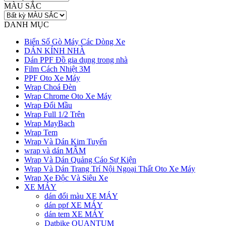
MÀU SẮC
DANH MỤC
Biển Số Gò Máy Các Dòng Xe
DÁN KÍNH NHÀ
Dán PPF Đồ gia dụng trong nhà
Film Cách Nhiệt 3M
PPF Oto Xe Máy
Wrap Choá Đèn
Wrap Chrome Oto Xe Máy
Wrap Đổi Mầu
Wrap Full 1/2 Trên
Wrap MayBach
Wrap Tem
Wrap Và Dán Kim Tuyến
wrap và dán MÂM
Wrap Và Dán Quảng Cáo Sự Kiện
Wrap Và Dán Trang Trí Nội Ngoại Thất Oto Xe Máy
Wrap Xe Độc Và Siêu Xe
XE MÁY
dán đổi màu XE MÁY
dán ppf XE MÁY
dán tem XE MÁY
Datbike QUANTUM