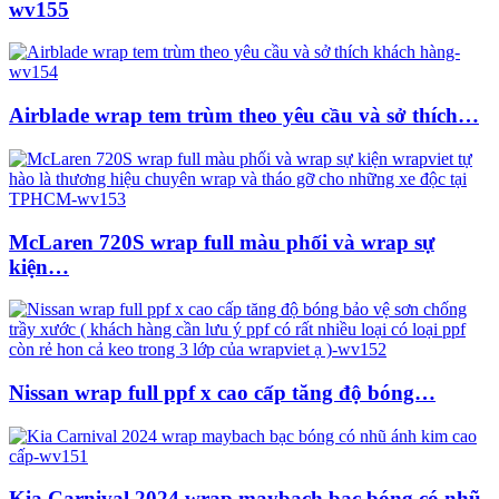
wv155
Airblade wrap tem trùm theo yêu cầu và sở thích…
McLaren 720S wrap full màu phối và wrap sự
kiện…
Nissan wrap full ppf x cao cấp tăng độ bóng…
Kia Carnival 2024 wrap maybach bạc bóng có nhũ