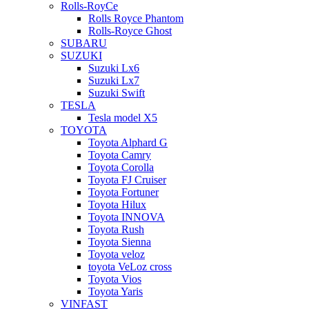
Rolls-RoyCe
Rolls Royce Phantom
Rolls-Royce Ghost
SUBARU
SUZUKI
Suzuki Lx6
Suzuki Lx7
Suzuki Swift
TESLA
Tesla model X5
TOYOTA
Toyota Alphard G
Toyota Camry
Toyota Corolla
Toyota FJ Cruiser
Toyota Fortuner
Toyota Hilux
Toyota INNOVA
Toyota Rush
Toyota Sienna
Toyota veloz
toyota VeLoz cross
Toyota Vios
Toyota Yaris
VINFAST