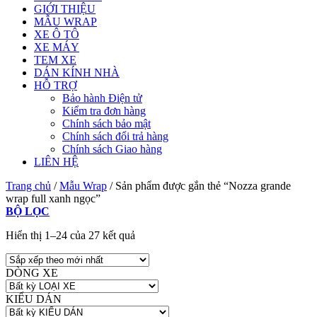
GIỚI THIỆU
MẪU WRAP
XE Ô TÔ
XE MÁY
TEM XE
DÁN KÍNH NHÀ
HỖ TRỢ
Bảo hành Điện tử
Kiểm tra đơn hàng
Chính sách bảo mật
Chính sách đổi trả hàng
Chính sách Giao hàng
LIÊN HỆ
Trang chủ
/
Mẫu Wrap
/
Sản phẩm được gắn thẻ “Nozza grande
wrap full xanh ngọc”
BỘ LỌC
Hiển thị 1–24 của 27 kết quả
DÒNG XE
KIỂU DÁN