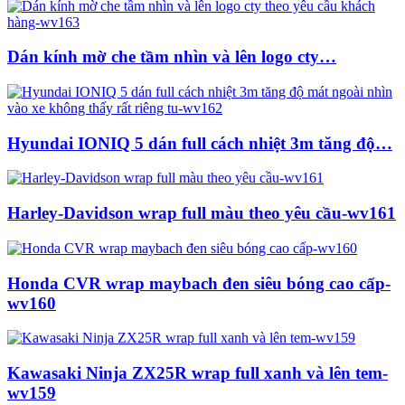
Dán kính mờ che tầm nhìn và lên logo cty…
Hyundai IONIQ 5 dán full cách nhiệt 3m tăng độ…
Harley-Davidson wrap full màu theo yêu cầu-wv161
Honda CVR wrap maybach đen siêu bóng cao cấp-
wv160
Kawasaki Ninja ZX25R wrap full xanh và lên tem-
wv159