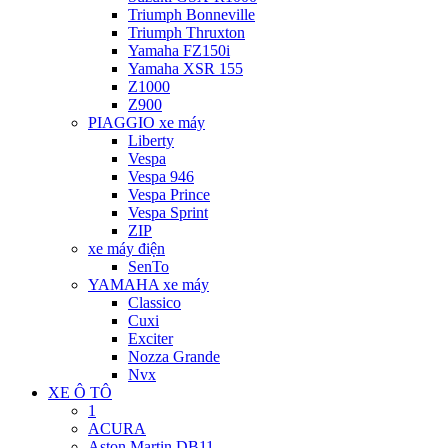
Triumph Bonneville
Triumph Thruxton
Yamaha FZ150i
Yamaha XSR 155
Z1000
Z900
PIAGGIO xe máy
Liberty
Vespa
Vespa 946
Vespa Prince
Vespa Sprint
ZIP
xe máy điện
SenTo
YAMAHA xe máy
Classico
Cuxi
Exciter
Nozza Grande
Nvx
XE Ô TÔ
1
ACURA
Aston Martin DB11