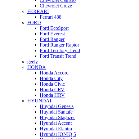
Chevrolet Camaro
Chevrolet Cruze
FERRARI
Ferrari 488
FORD
Ford EcoSport
Ford Everest
Ford Ranger
Ford Ranger Raptor
Ford Territory Trend
Ford Transit Trend
geely
HONDA
Honda Accord
Honda City
Honda Civic
Honda CRV
Honda HRV
HYUNDAI
Huyndai Genesis
Huyndai Santafe
Huyndai Stagazer
Hyundai Accent
Hyundai Elantra
Hyundai IONIQ 5