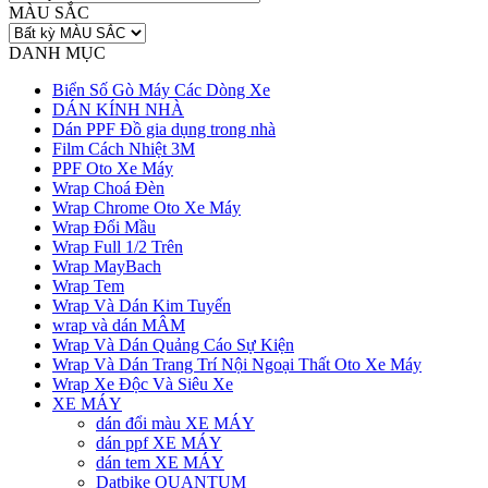
MÀU SẮC
DANH MỤC
Biển Số Gò Máy Các Dòng Xe
DÁN KÍNH NHÀ
Dán PPF Đồ gia dụng trong nhà
Film Cách Nhiệt 3M
PPF Oto Xe Máy
Wrap Choá Đèn
Wrap Chrome Oto Xe Máy
Wrap Đổi Mầu
Wrap Full 1/2 Trên
Wrap MayBach
Wrap Tem
Wrap Và Dán Kim Tuyến
wrap và dán MÂM
Wrap Và Dán Quảng Cáo Sự Kiện
Wrap Và Dán Trang Trí Nội Ngoại Thất Oto Xe Máy
Wrap Xe Độc Và Siêu Xe
XE MÁY
dán đổi màu XE MÁY
dán ppf XE MÁY
dán tem XE MÁY
Datbike QUANTUM