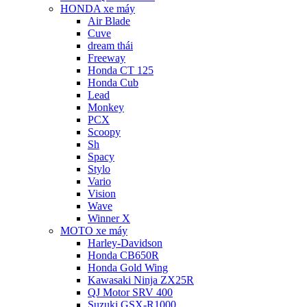
HONDA xe máy
Air Blade
Cuve
dream thái
Freeway
Honda CT 125
Honda Cub
Lead
Monkey
PCX
Scoopy
Sh
Spacy
Stylo
Vario
Vision
Wave
Winner X
MOTO xe máy
Harley-Davidson
Honda CB650R
Honda Gold Wing
Kawasaki Ninja ZX25R
QJ Motor SRV 400
Suzuki GSX-R1000