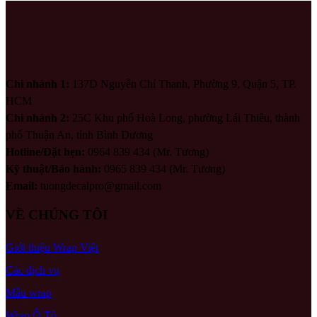
Chi nhánh 1:
137D Nguyễn Chí Thanh, Phường 9, Quận 5, TP.
HCM
Chi nhánh 2:
25C Khu phố Hoà Long, phường Lái Thiêu, thành
phố Thuận An, tỉnh Bình Dương
Hotline/Đặt hẹn:
0964 839 434 (Mr. Tương)
Kỹ thuật/Bảo hành:
0965 839 434 (Mr. Tương)
Email:
tuongdecalpro@gmail.com
VỀ CHÚNG TÔI
Giới thiệu Wrap Việt
Các dịch vụ
Mẫu wrap
Wrap Ô Tô