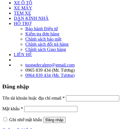
XE Ô TÔ
XE MÁY
TEM XE
DÁN KÍNH NHÀ
HỖ TRỢ
Bảo hành Điện tử
Kiểm tra đơn hàng
Chính sách bảo mật
Chính sách đổi trả hàng
Chính sách Giao hàng
LIÊN HỆ
tuongdecalpro@gmail.com
0965 839 434 (Mr. Tương)
0964 839 434 (Mr. Tương)
Đăng nhập
Tên tài khoản hoặc địa chỉ email
*
Mật khẩu
*
Ghi nhớ mật khẩu
Đăng nhập