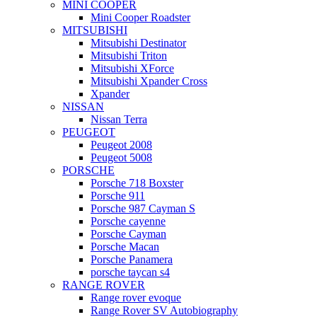
MINI COOPER
Mini Cooper Roadster
MITSUBISHI
Mitsubishi Destinator
Mitsubishi Triton
Mitsubishi XForce
Mitsubishi Xpander Cross
Xpander
NISSAN
Nissan Terra
PEUGEOT
Peugeot 2008
Peugeot 5008
PORSCHE
Porsche 718 Boxster
Porsche 911
Porsche 987 Cayman S
Porsche cayenne
Porsche Cayman
Porsche Macan
Porsche Panamera
porsche taycan s4
RANGE ROVER
Range rover evoque
Range Rover SV Autobiography