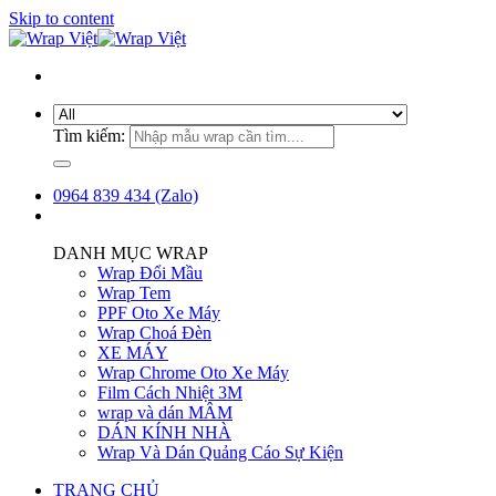
Skip to content
Tìm kiếm:
0964 839 434 (Zalo)
DANH MỤC WRAP
Wrap Đổi Mầu
Wrap Tem
PPF Oto Xe Máy
Wrap Choá Đèn
XE MÁY
Wrap Chrome Oto Xe Máy
Film Cách Nhiệt 3M
wrap và dán MÂM
DÁN KÍNH NHÀ
Wrap Và Dán Quảng Cáo Sự Kiện
TRANG CHỦ