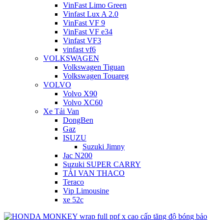
VinFast Limo Green
Vinfast Lux A 2.0
VinFast VF 9
VinFast VF e34
Vinfast VF3
vinfast vf6
VOLKSWAGEN
Volkswagen Tiguan
Volkswagen Touareg
VOLVO
Volvo X90
Volvo XC60
Xe Tải Van
DongBen
Gaz
ISUZU
Suzuki Jimny
Jac N200
Suzuki SUPER CARRY
TẢI VAN THACO
Teraco
Vip Limousine
xe 52c