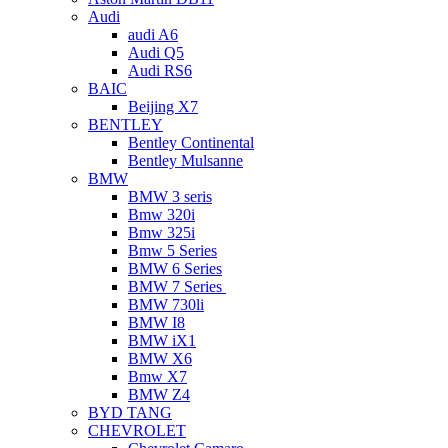
Audi
audi A6
Audi Q5
Audi RS6
BAIC
Beijing X7
BENTLEY
Bentley Continental
Bentley Mulsanne
BMW
BMW 3 seris
Bmw 320i
Bmw 325i
Bmw 5 Series
BMW 6 Series
BMW 7 Series
BMW 730li
BMW I8
BMW iX1
BMW X6
Bmw X7
BMW Z4
BYD TANG
CHEVROLET