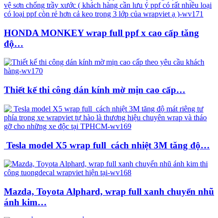
HONDA MONKEY wrap full ppf x cao cấp tăng
độ…
Thiết kế thi công dán kính mờ mịn cao cấp…
Tesla model X5 wrap full cách nhiệt 3M tăng độ…
Mazda, Toyota Alphard, wrap full xanh chuyển nhũ
ánh kim…