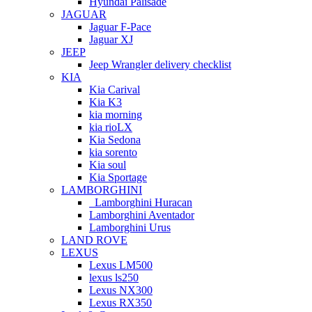
Hyundai Palisade
JAGUAR
Jaguar F-Pace
Jaguar XJ
JEEP
Jeep Wrangler delivery checklist
KIA
Kia Carival
Kia K3
kia morning
kia rioLX
Kia Sedona
kia sorento
Kia soul
Kia Sportage
LAMBORGHINI
Lamborghini Huracan
Lamborghini Aventador
Lamborghini Urus
LAND ROVE
LEXUS
Lexus LM500
lexus ls250
Lexus NX300
Lexus RX350