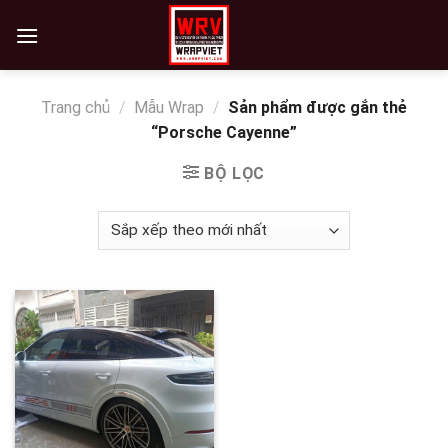
Skip
to
content
Trang chủ
/
Mẫu Wrap
/
Sản phẩm được gắn thẻ
“Porsche Cayenne”
BỘ LỌC