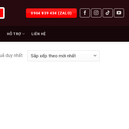
0964 839 434 (ZALO)
À
HỖ TRỢ
LIÊN HỆ
quả duy nhất