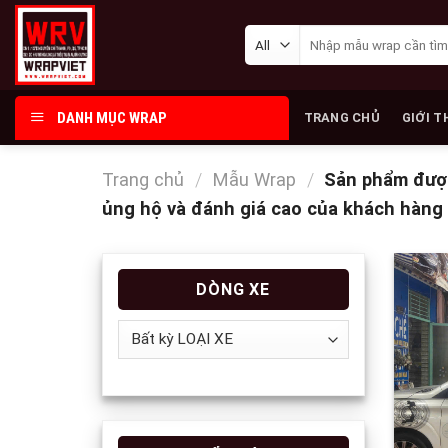
Skip
Tìm
to
kiếm:
content
DANH MỤC WRAP
TRANG CHỦ
GIỚI T
Trang chủ
/
Mẫu Wrap
/
Sản phẩm được 
ủng hộ và đánh giá cao của khách hàng 
DÒNG XE