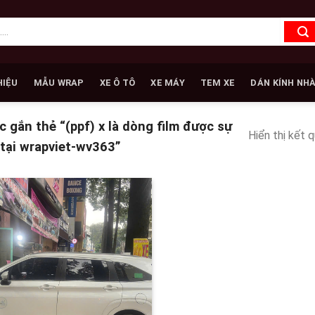
HIỆU
MẪU WRAP
XE Ô TÔ
XE MÁY
TEM XE
DÁN KÍNH NH
gắn thẻ “(ppf) x là dòng film được sự
Hiển thị kết 
tại wrapviet-wv363”