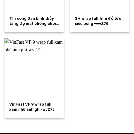
Thi công Dán kính thủy
SH wrap full film đỏ tươi
tăng độ mát chống chói…
siêu bóng–wv276
VinFast VF 9 wrap full
xám nhũ ánh ghi-wv275