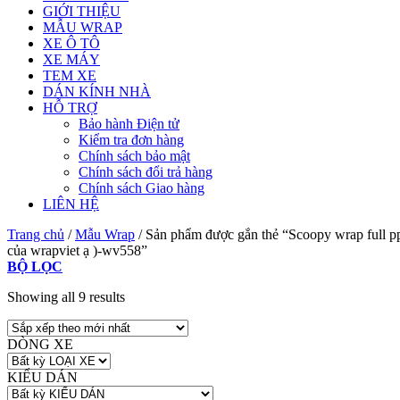
GIỚI THIỆU
MẪU WRAP
XE Ô TÔ
XE MÁY
TEM XE
DÁN KÍNH NHÀ
HỖ TRỢ
Bảo hành Điện tử
Kiểm tra đơn hàng
Chính sách bảo mật
Chính sách đổi trả hàng
Chính sách Giao hàng
LIÊN HỆ
Trang chủ
/
Mẫu Wrap
/
Sản phẩm được gắn thẻ “Scoopy wrap full ppf 
của wrapviet ạ )-wv558”
BỘ LỌC
Showing all 9 results
DÒNG XE
KIỂU DÁN