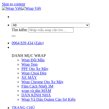
Skip to content
Tìm kiếm:
0964 839 434 (Zalo)
DANH MỤC WRAP
Wrap Đổi Mầu
Wrap Tem
PPF Oto Xe Máy
Wrap Choá Đèn
XE MÁY
Wrap Chrome Oto Xe Máy
Film Cách Nhiệt 3M
wrap và dán MÂM
DÁN KÍNH NHÀ
Wrap Và Dán Quảng Cáo Sự Kiện
TRANG CHỦ