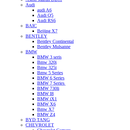
Audi
audi A6
Audi Q5
Audi RS6
BAIC
Beijing X7
BENTLEY
Bentley Continental
Bentley Mulsanne
BMW
BMW 3 seris
Bmw 320i
Bmw 325i
Bmw 5 Series
BMW 6 Series
BMW 7 Series
BMW 730li
BMW I8
BMW iX1
BMW X6
Bmw X7
BMW Z4
BYD TANG
CHEVROLET