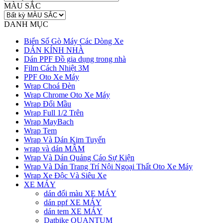
MÀU SẮC
DANH MỤC
Biển Số Gò Máy Các Dòng Xe
DÁN KÍNH NHÀ
Dán PPF Đồ gia dụng trong nhà
Film Cách Nhiệt 3M
PPF Oto Xe Máy
Wrap Choá Đèn
Wrap Chrome Oto Xe Máy
Wrap Đổi Mầu
Wrap Full 1/2 Trên
Wrap MayBach
Wrap Tem
Wrap Và Dán Kim Tuyến
wrap và dán MÂM
Wrap Và Dán Quảng Cáo Sự Kiện
Wrap Và Dán Trang Trí Nội Ngoại Thất Oto Xe Máy
Wrap Xe Độc Và Siêu Xe
XE MÁY
dán đổi màu XE MÁY
dán ppf XE MÁY
dán tem XE MÁY
Datbike QUANTUM