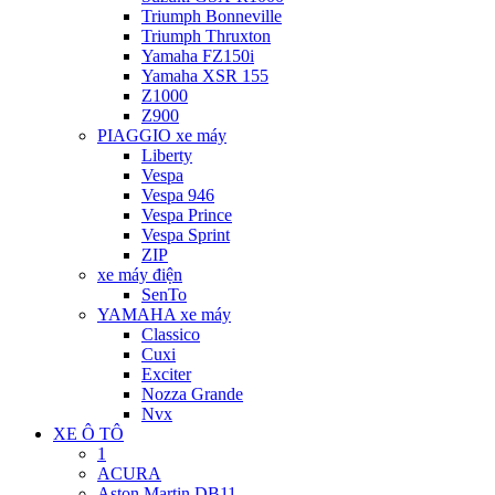
Triumph Bonneville
Triumph Thruxton
Yamaha FZ150i
Yamaha XSR 155
Z1000
Z900
PIAGGIO xe máy
Liberty
Vespa
Vespa 946
Vespa Prince
Vespa Sprint
ZIP
xe máy điện
SenTo
YAMAHA xe máy
Classico
Cuxi
Exciter
Nozza Grande
Nvx
XE Ô TÔ
1
ACURA
Aston Martin DB11