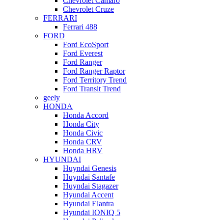
Chevrolet Camaro
Chevrolet Cruze
FERRARI
Ferrari 488
FORD
Ford EcoSport
Ford Everest
Ford Ranger
Ford Ranger Raptor
Ford Territory Trend
Ford Transit Trend
geely
HONDA
Honda Accord
Honda City
Honda Civic
Honda CRV
Honda HRV
HYUNDAI
Huyndai Genesis
Huyndai Santafe
Huyndai Stagazer
Hyundai Accent
Hyundai Elantra
Hyundai IONIQ 5