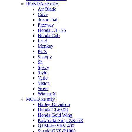
HONDA xe máy
Air Blade
Cuve
dream thái
Freeway
Honda CT 125
Honda Cub
Lead
Monkey
PCX
Scoopy
Sh
Spacy
Stylo
Vario
Vision
Wave
Winner X
MOTO xe máy
Harley-Davidson
Honda CB650R
Honda Gold Wing
Kawasaki Ninja ZX25R
QJ Motor SRV 400
Suzuki GSX-R1000