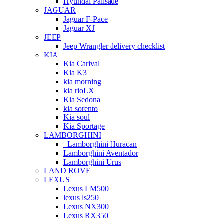
Hyundai Palisade
JAGUAR
Jaguar F-Pace
Jaguar XJ
JEEP
Jeep Wrangler delivery checklist
KIA
Kia Carival
Kia K3
kia morning
kia rioLX
Kia Sedona
kia sorento
Kia soul
Kia Sportage
LAMBORGHINI
Lamborghini Huracan
Lamborghini Aventador
Lamborghini Urus
LAND ROVE
LEXUS
Lexus LM500
lexus ls250
Lexus NX300
Lexus RX350