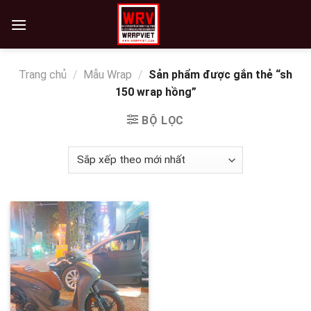
Skip
to
content
Trang chủ
/
Mẫu Wrap
/
Sản phẩm được gắn thẻ “sh
150 wrap hồng”
BỘ LỌC