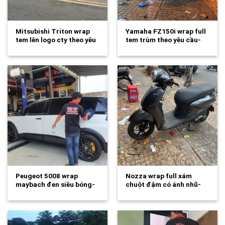
Mitsubishi Triton wrap
Yamaha FZ150i wrap full
tem lên logo cty theo yêu
tem trùm theo yêu cầu-
cầu-wv334
wv333
Peugeot 5008 wrap
Nozza wrap full xám
maybach đen siêu bóng-
chuột đậm có ánh nhũ-
wv332
wv329