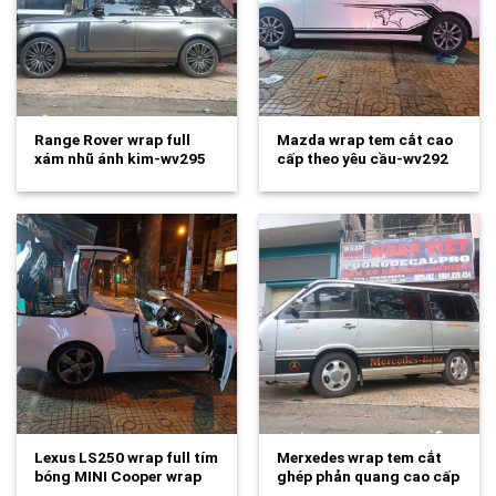
Range Rover wrap full
Mazda wrap tem cắt cao
xám nhũ ánh kim-wv295
cấp theo yêu cầu-wv292
Lexus LS250 wrap full tím
Merxedes wrap tem cắt
bóng MINI Cooper wrap
ghép phản quang cao cấp
full…
cực…