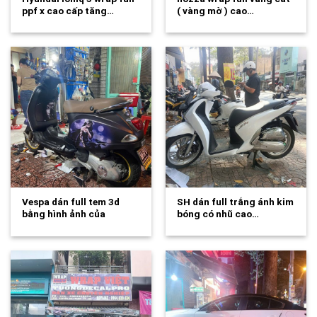
ppf x cao cấp tăng…
( vàng mờ ) cao…
Vespa dán full tem 3d
SH dán full trắng ánh kim
bằng hình ảnh của
bóng có nhũ cao…
chính…