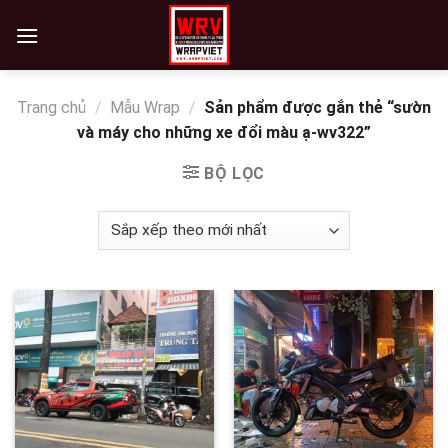
Skip
to
content
Trang chủ
/
Mẫu Wrap
/
Sản phẩm được gắn thẻ “sườn
và máy cho những xe đổi màu ạ-wv322”
BỘ LỌC