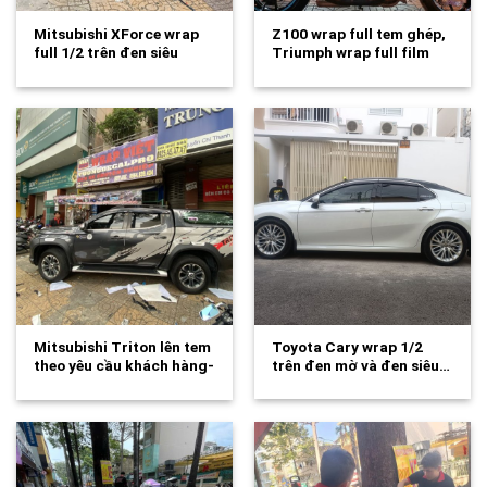
Mitsubishi XForce wrap
Z100 wrap full tem ghép,
full 1/2 trên đen siêu
Triumph wrap full film
bóng cao…
cao…
Mitsubishi Triton lên tem
Toyota Cary wrap 1/2
theo yêu cầu khách hàng-
trên đen mờ và đen siêu…
wv318