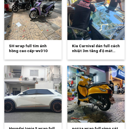
SH wrap full tím ánh
Kia Carnival dán full cách
hồng cao cấp-wv310
nhiệt 3m tăng độ mát…
Hyundai Ioniq 5 wrap full
nozza wrap full vàng cát