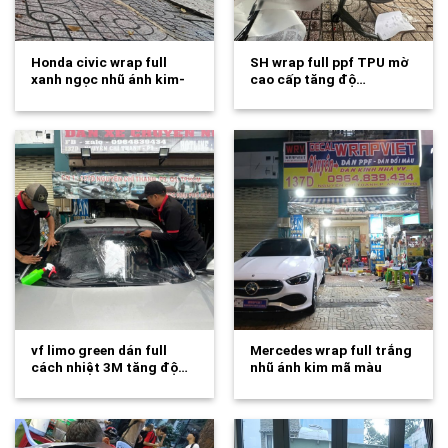
Honda civic wrap full
SH wrap full ppf TPU mờ
xanh ngọc nhũ ánh kim-
cao cấp tăng độ…
wv584
vf limo green dán full
Mercedes wrap full trắng
cách nhiệt 3M tăng độ…
nhũ ánh kim mã màu
mới…