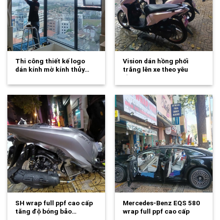
Thi công thiết kế logo
Vision dán hồng phối
dán kính mờ kính thủy…
trắng lên xe theo yêu
cầu…
SH wrap full ppf cao cấp
Mercedes-Benz EQS 580
tăng độ bóng bảo…
wrap full ppf cao cấp
tăng độ…