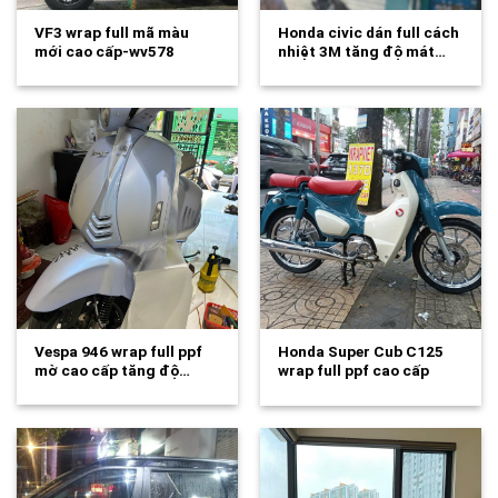
VF3 wrap full mã màu
Honda civic dán full cách
mới cao cấp-wv578
nhiệt 3M tăng độ mát…
Vespa 946 wrap full ppf
Honda Super Cub C125
mờ cao cấp tăng độ…
wrap full ppf cao cấp
tăng…