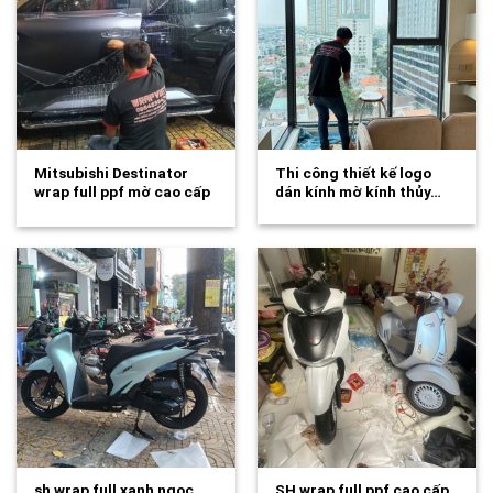
Mitsubishi Destinator
Thi công thiết kế logo
wrap full ppf mờ cao cấp
dán kính mờ kính thủy…
tăng độ…
sh wrap full xanh ngọc
SH wrap full ppf cao cấp