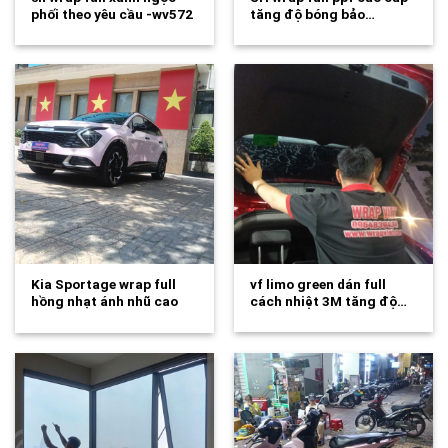
phối theo yêu cầu -wv572
tăng độ bóng bảo…
Kia Sportage wrap full
vf limo green dán full
hồng nhạt ánh nhũ cao
cách nhiệt 3M tăng độ…
cấp-wv570