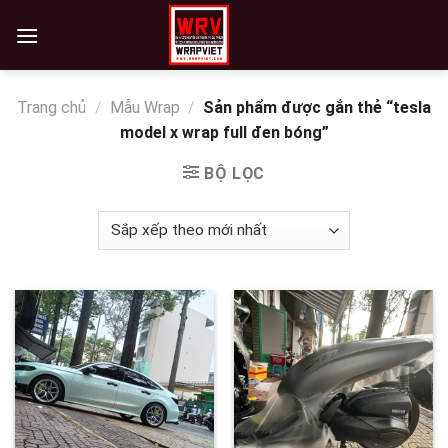
Skip
to
content
Trang chủ
/
Mẫu Wrap
/
Sản phẩm được gắn thẻ “tesla
model x wrap full đen bóng”
BỘ LỌC