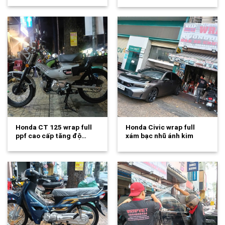
Honda CT 125 wrap full
Honda Civic wrap full
ppf cao cấp tăng độ…
xám bạc nhũ ánh kim
cao…