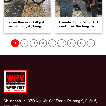
dream thái wrap full ppf
Hyundai Santa Fe dán full
cao cấp tăng độ bóng…
cách nhiệt 3m tăng độ…
1
2
3
4
…
17
18
19
Chi nhánh 1:
137D Nguyễn Chí Thanh, Phường 9, Quận 5,