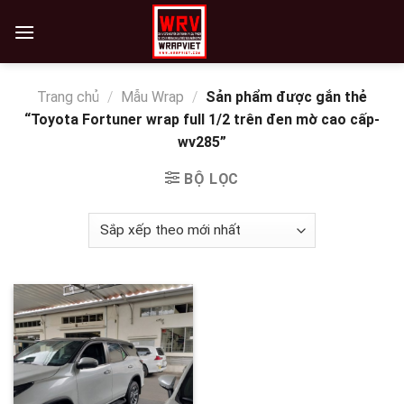
Skip
to
content
Trang chủ
/
Mẫu Wrap
/
Sản phẩm được gắn thẻ
“Toyota Fortuner wrap full 1/2 trên đen mờ cao cấp-
wv285”
BỘ LỌC